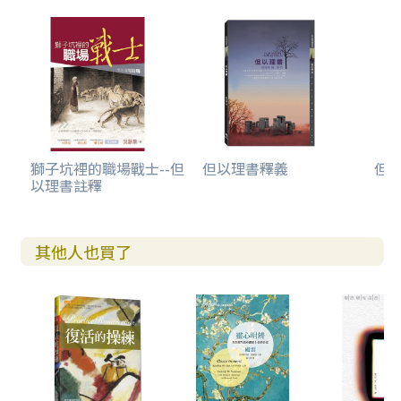
獅子坑裡的職場戰士--但
但以理書釋義
但
以理書註釋
其他人也買了