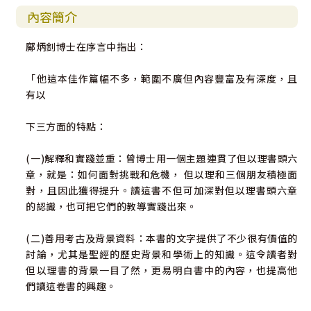
內容簡介
鄺炳釗博士在序言中指出：
「他這本佳作篇幅不多，範圍不廣但內容豐富及有深度，且
有以
下三方面的特點：
(一)解釋和實踐並重：曾博士用一個主題連貫了但以理書頭六
章，就是：如何面對挑戰和危機， 但以理和三個朋友積極面
對，且因此獲得提升。讀這書不但可加深對但以理書頭六章
的認識，也可把它們的教導實踐出來。
(二)善用考古及背景資料：本書的文字提供了不少很有價值的
討論，尤其是聖經的歷史背景和學術上的知識。這令讀者對
但以理書的背景一目了然，更易明白書中的內容，也提高他
們讀這卷書的興趣。