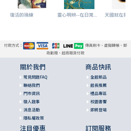
復活的操練
靈心明辨--在日常...
天國就在我們中
付款方式：
傳真刷卡、虛擬轉帳、郵
政劃撥、超商取貨付款
關於我們
商品快訊
常見問題FAQ
全館新品
聯絡我們
館長推薦
門市資訊
禮品專區
徵人啟事
校園書饗
消息活動
即將登場
隱私權政策
注目優惠
訂閱服務