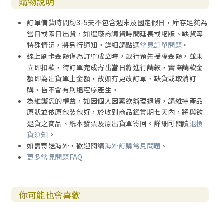
購物說明
訂單備貨時間約3-5天不包含週末及國定假日，庫存足夠為
當日或隔日出貨，如遇廠商調貨時間延長或絕版、缺貨等
特殊情況，將另行通知。詳細請點選
常見訂單問題
。
線上刷卡金額僅為訂單成立時，銀行預先授權金額，並未
立即扣款，待訂單完成寄出當日將進行請款，實際請款金
額即為出貨單上金額，故如有更改訂單、缺貨或取消訂
購，皆不會有刷退程序產生。
為維護您的權益，如因個人因素欲辦理退貨，請維持產品
原狀並依原包裝包好，於收到商品鑑賞期七天內，將與欲
退貨之商品、紙本發票及原出貨單寄回。詳細可閱讀
退換
貨須知
。
如需寄送海外，歡迎閱讀
海外訂購常見問題
。
更多常見問題FAQ
你可能也會喜歡