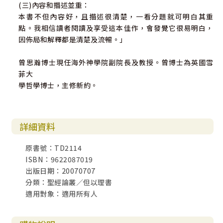
(三)內容和描述並重：
本書不但內容好，且描述很清楚，一看分題就可明白其重
點。我相信讀者閱讀及享受這本佳作，會發覺它很易明白，
因佈局和解釋都是清楚及流暢。」
曾思瀚博士現任海外神學院副院長及教授。曾博士為英國雪
菲大
學哲學博士，主修新約。
詳細資料
原書號：TD2114
ISBN：9622087019
出版日期：20070707
分類：聖經論叢／但以理書
適用對象：適用所有人