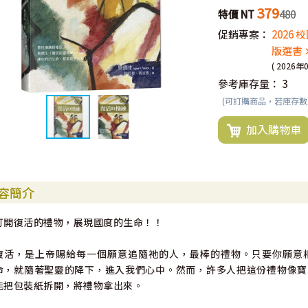
379
特價 NT
480
促銷專案：
2026
版選書 
( 2026年
參考庫存量：
3
(可訂購商品，若庫存
加入購物車
容簡介
打開復活的禮物，展現國度的生命！！
復活，是上帝賜給每一個願意追隨祂的人，最棒的禮物。只要你願意
命，就隨著聖靈的降下，進入我們心中。然而，許多人把這份禮物像寶
能把包裝紙拆開，將禮物拿出來。