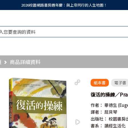
2026校園網路書房週年慶：與上帝同行的人生地圖！
頁
商品詳細資料
紙本書
電子書
復活的操練／Practi
作者：
畢德生
(Eug
譯者：
屈貝琴
出版社：
校園書房
書系：
讀經生活化