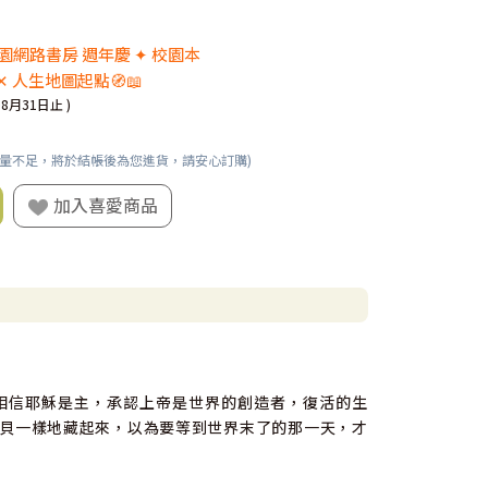
 校園網路書房 週年慶 ✦ 校園本
✕ 人生地圖起點🧭📖
08月31日止 )
數量不足，將於結帳後為您進貨，請安心訂購)
加入喜愛商品
相信耶穌是主，承認上帝是世界的創造者，復活的生
貝一樣地藏起來，以為要等到世界末了的那一天，才