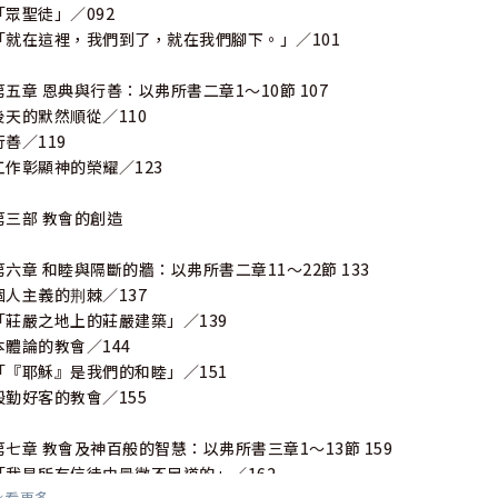
「眾聖徒」／092
「就在這裡，我們到了，就在我們腳下。」／101
第五章 恩典與行善：以弗所書二章1〜10節 107
後天的默然順從／110
行善／119
工作彰顯神的榮耀／123
第三部 教會的創造
第六章 和睦與隔斷的牆：以弗所書二章11〜22節 133
個人主義的荆棘／137
「莊嚴之地上的莊嚴建築」／139
本體論的教會／144
「『耶穌』是我們的和睦」／151
殷勤好客的教會／155
第七章 教會及神百般的智慧：以弗所書三章1～13節 159
「我是所有信徒中最微不足道的」／162
看更多