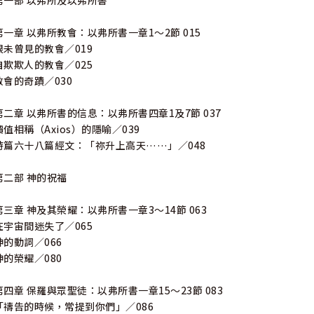
第一部 以弗所及以弗所書
第一章 以弗所教會：以弗所書一章1〜2節 015
眼未曾見的教會／019
自欺欺人的教會／025
教會的奇蹟／030
第二章 以弗所書的信息：以弗所書四章1及7節 037
價值相稱（Axios）的隱喻／039
詩篇六十八篇經文：「祢升上高天……」／048
第二部 神的祝福
第三章 神及其榮耀：以弗所書一章3〜14節 063
在宇宙間迷失了／065
神的動詞／066
神的榮耀／080
第四章 保羅與眾聖徒：以弗所書一章15〜23節 083
「禱告的時候，常提到你們」／086