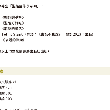
畢德生「聖經靈修學系列」：
1.《翺翔的基督》
2.《聖經好好吃》
3.《耶穌的道路》
4. Tell it Slant（暫譯：《直話不直說》，預計2013年出版）
5. 《復活的操練》
（以上均為校園書房出版社出版）
錄
中文版序 xi
序 xvii
致謝 001
導論 003