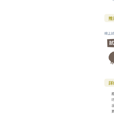
推
線上試
詳
I