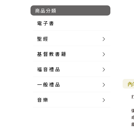
商品分類
電 子 書
聖 經
基 督 教 書 籍
新 舊 約 聖 經
福 音 禮 品
簡 體 聖 經
聖 經 論 叢
和 合 本
內
一 般 禮 品
英 文 聖 經
神 學 類
福 音 飾 品 配 件
和 合 本 標 點
參 考 書 工 具 書
音 樂
外 文 聖 經
實 踐 神 學
福 音 家 飾 用 品
一 般 卡 片
新 標 點 和 合 本
K J V
摩 西 五 經
系 統 神 學
福 音 項 鍊
讀 經 法
中 外 文 聖 經
教 會 歷 史
福 音 生 活 雜 貨
一 般 文 具
詩 本 樂 譜
和 合 本 修 訂 版
E S V
歷 史 書
神 、 創 造
宣 教 差 傳
福 音 耳 環 / 耳 夾
福 音 桌 飾 品
萬 用 卡
釋 經 法
創 世 記
註 釋 本 聖 經
生 命 造 就
福 音 食 器 廚 房
食 器 廚 房
C D
現 代 中 文 譯 本
G N B
和 合 本 / N I V
舊 約 註 釋
基 督
社 會 參 與
歷 史
福 音 手 環 / 手 鍊
福 音 布 軸 掛 畫
福 音 服 飾 布 品
貼 紙
日 記 . 筆 記
音 樂 叢 書
聖 經 概 論
出 埃 及 記
約 書 亞 記