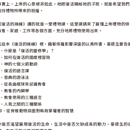
事實上，上帝的心意絕非如此。祂把復活賜給祂的子民，就是希望我們
這份禮物所帶來的祝福。
《復活的操練》講的就是一堂禮物課。這堂課請來了最懂上帝禮物的保
教會、家庭、工作等各個方面，充分地將禮物使用出來。
在這本《復活的操練》裡，藉著保羅影響深遠的以弗所書，畢德生要告
1、什麼是「復活的靈修學」？
2、如何在復活的國度裡冒險
3、神的七個火箭動詞
4、復活的語言課
5、恩典的游泳法
6、從長曲棍球來認識教會
7、教會的內顯學
8、教會使用的三種語言
9、人我之間的三種關係
10、從脊椎動物談面對執政掌權者的智慧
你是否渴望展現復活的生命，生活中是否欠缺成長的動力，畢德生的