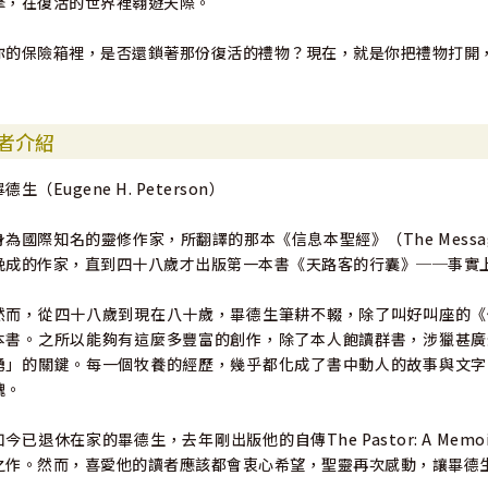
擎，在復活的世界裡翱遊天際。
你的保險箱裡，是否還鎖著那份復活的禮物？現在，就是你把禮物打開
者介紹
德生（Eugene H. Peterson）
身為國際知名的靈修作家，所翻譯的那本《信息本聖經》（The Mes
晚成的作家，直到四十八歲才出版第一本書《天路客的行囊》──事實
然而，從四十八歲到現在八十歲，畢德生筆耕不輟，除了叫好叫座的《
本書。之所以能夠有這麼多豐富的創作，除了本人飽讀群書，涉獵甚廣
湧」的關鍵。每一個牧養的經歷，幾乎都化成了書中動人的故事與文字
魂。
如今已退休在家的畢德生，去年剛出版他的自傳The Pastor: A Me
之作。然而，喜愛他的讀者應該都會衷心希望，聖靈再次感動，讓畢德