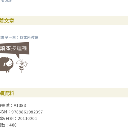
米設與基達的帳棚／165
內顯（Inscape）／169
教會生活的投影／174
薦文章
第八章 禱告及神一切所充滿的：以弗所書三章14〜21節 179
「在教會中，並在基督耶穌裡，得著榮耀」／181
讀 第一章：以弗所教會
「我在父面前屈膝」／187
「便叫神一切所充滿的，充滿了你們」／191
「內心的人」／194
第九章 眾信徒的合一：以弗所書四章1〜16節 201
「蒙召的恩」／205
勸慰的語言／206
合一結構學／212
細資料
許革勒男爵／216
原書號：A1383
第四部 工作中的會眾
SBN：9789861982397
出版日期：20110201
第十章 聖潔與聖靈：以弗所書四章17〜32節 225
頁數：400
酋長山／227