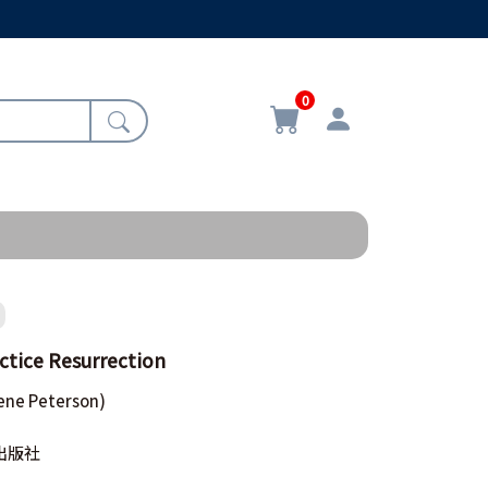
0
ce Resurrection
ene Peterson)
出版社