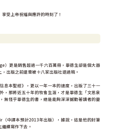
，享受上帝祝福與應許的時刻了！
sage）更是銷售超過一千六百萬冊，畢德生卻是個大器
上，出版之前還曾被十八家出版社退過稿。
信息本聖經》，更以一年一本的速度，出版了三十一
外，那將近五十年的牧會生涯，才是畢德生「文思泉
，無怪乎畢德生的書，總是能夠深深撼動著讀者的靈
moir（中譯本預計2013年出版），據說，這是他的封筆
生繼續寫作下去。