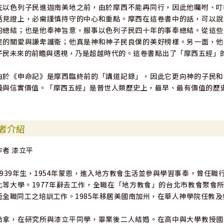
在以色列子民進迦南美地之前，由於摩西不能再同行，因此他囑咐、叮
活見證上，必需謹慎持守的中心和重點。摩西在這卷書中的話，可以說
的總結；也是他奉神旨意，服事以色列子民四十年的事奉總結。從這些
民的關愛與謙卑護衛；他真是神和神子民良僕的美好榜樣。另一面，他
子民未來的前瞻與透視，乃是超越時代的。這卷書點出了「摩西五經」
由於《申命記》是摩西臨終前的「講道記錄」，因此它更向神的子民和
義與信實價值。「摩西五經」是普世人類歷史上，最早、最有價值的歷
者介紹
作者 漆立平
1939年生，1954年蒙恩，進入地方教會生活並參與學習事奉。曾任
化等大學。1977年辭去工作，全職在「地方教會」的台北市教會聚會
亞全職同工之培訓工作。1985年移居美國南加州，在華人神學院任教
哈拿，在研究所與漆立平同學，畢業後二人結婚。在高中與大學教授國