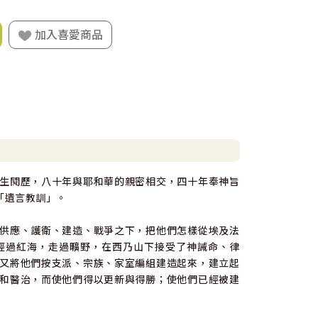
加入喜愛商品
生閱歷，八十年與耶和華的親密相交，四十年奉神旨
「遺言教訓」。
供應、護衛、建造、戰爭之下，把他們怎樣從埃及法
經過紅海，走過曠野，在西乃山下接受了神誡命、律
又將他們按支派、宗族、家室編組建造起來，建立起
和醫治，而使他們得以更新與得勝；使他們已經被建