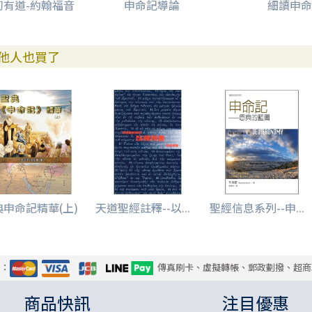
初有道-約翰福音
申命記導論
細讀申命
他人也買了
典申命記精華(上)
天道聖經註釋--以...
聖經信息系列--申...
式：
傳真刷卡、虛擬轉帳、郵政劃撥、超商
商品快訊
注目優惠