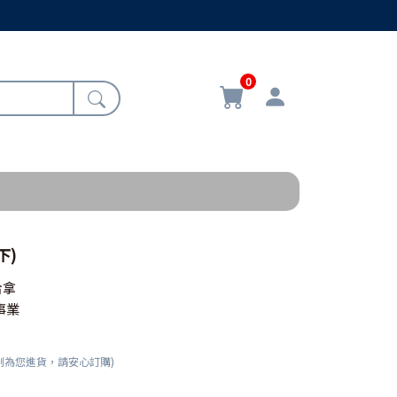
0
下)
哈拿
事業
刻為您進貨，請安心訂購)