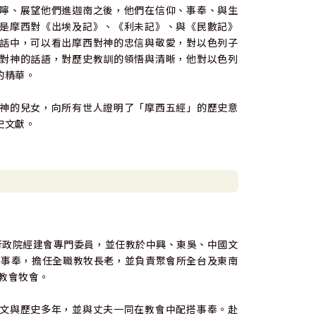
嚀、展望他們進迦南之後，他們在信仰、事奉、與生
是摩西對《出埃及記》、《利未記》、與《民數記》
話中，可以看出摩西對神的忠信與敬愛，對以色列子
對神的話語，對歷史教訓的領悟與清晰，他對以色列
的精華。
神的兒女，向所有世人證明了「摩西五經」的歷史意
史文獻。
職行政院經建會專門委員，並任教於中興、東吳、中國文
所事奉，擔任全職教牧長老，並負責聚會所全台及東南
及教會牧會。
文與歷史多年，並與丈夫一同在教會中配搭事奉。赴