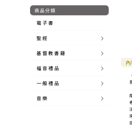
商品分類
電 子 書
聖 經
基 督 教 書 籍
新 舊 約 聖 經
內
福 音 禮 品
簡 體 聖 經
聖 經 論 叢
和 合 本
一 般 禮 品
英 文 聖 經
神 學 類
福 音 飾 品 配 件
和 合 本 標 點
參 考 書 工 具 書
音 樂
外 文 聖 經
實 踐 神 學
福 音 家 飾 用 品
一 般 卡 片
新 標 點 和 合 本
K J V
摩 西 五 經
系 統 神 學
福 音 項 鍊
讀 經 法
中 外 文 聖 經
教 會 歷 史
福 音 生 活 雜 貨
一 般 文 具
詩 本 樂 譜
和 合 本 修 訂 版
E S V
歷 史 書
神 、 創 造
宣 教 差 傳
福 音 耳 環 / 耳 夾
福 音 桌 飾 品
萬 用 卡
釋 經 法
創 世 記
註 釋 本 聖 經
生 命 造 就
福 音 食 器 廚 房
食 器 廚 房
C D
現 代 中 文 譯 本
G N B
和 合 本 / N I V
舊 約 註 釋
基 督
社 會 參 與
歷 史
福 音 手 環 / 手 鍊
福 音 布 軸 掛 畫
福 音 服 飾 布 品
貼 紙
日 記 . 筆 記
音 樂 叢 書
聖 經 概 論
出 埃 及 記
約 書 亞 記