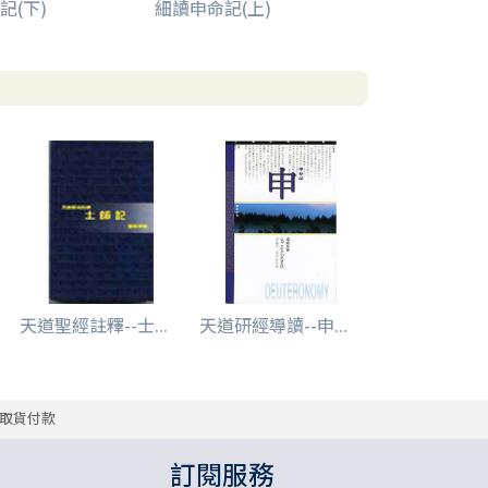
記(下)
細讀申命記(上)
天道聖經註釋--士...
天道研經導讀--申...
取貨付款
訂閱服務