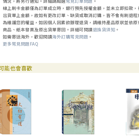
情況，將另行通知。詳細請點選
常見訂單問題
。
線上刷卡金額僅為訂單成立時，銀行預先授權金額，並未立即扣款，
出貨單上金額，故如有更改訂單、缺貨或取消訂購，皆不會有刷退程
為維護您的權益，如因個人因素欲辦理退貨，請維持產品原狀並依原
商品、紙本發票及原出貨單寄回。詳細可閱讀
退換貨須知
。
如需寄送海外，歡迎閱讀
海外訂購常見問題
。
更多常見問題FAQ
可能也會喜歡