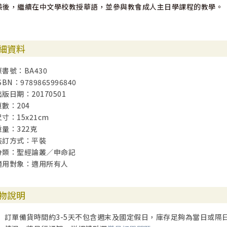
美後，繼續在中文學校教授華語，並參與教會成人主日學課程的教學。
細資料
原書號：BA430
SBN：9789865996840
出版日期：20170501
頁數：204
尺寸：15x21cm
重量：322克
裝訂方式：平裝
分類：聖經論叢／申命記
適用對象：適用所有人
物說明
訂單備貨時間約3-5天不包含週末及國定假日，庫存足夠為當日或隔