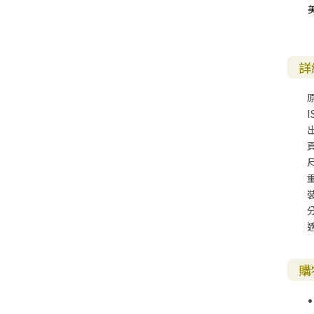
其 他 中 外 文 聖 經
新 約 歷 史 書
青 少 年
靈 恩
研 經 材 料
詩 、 散 文
福 音 包 裝 用 品
聖 經 故 事
約 拿 書
約 翰 福 音
加 拉 太 書
雅 各 書
啟 示 錄
信 徒 神 學
福 音 明 信 片 . 書 籤
成 人
教 育
兒 童 教 材
劇 本 遊 戲
福 音 文 具 雜 貨
聖 經 神 學
彌 迦 書
以 弗 所 書
彼 得 前 書
使 徒 行 傳
靈 界
福 音 季 節 卡
詳
職 業
文 字 工 作
青 少 年 教 材
兒 童 故 事 C D
偽 經 次 經
那 鴻 書
腓 立 比 書
彼 得 後 書
福 音 小 禮 卡
特 殊 問 題
小 組 教 會
幼 稚 教 材
畫 冊
哈 巴 谷 書
歌 羅 西 書
約 翰 壹 、 貳 、 參 書
I
其 他 福 音 卡 片
生 活 教 導
成 人 教 材
西 番 雅 書
帖 撒 羅 尼 迦 前 後
猶 大 書
主 日 學 教 材
哈 該 書
提 摩 太 前 後
歸 納 法 研 經
撒 迦 利 亞 書
提 多 書
紙 品
瑪 拉 基 書
腓 利 門 書
購
教 牧 書 信