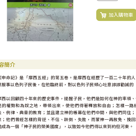
加入購物車
容簡介
《申命記》是「摩西五經」的第五卷。是摩西在經歷了一百二十年的人
意服事以色列子民後，在他臨終前，對以色列子民傾心吐意諄諄勸誡的
摩西以回顧四十年來的歷史事件，提醒子民，他們是如何在神的率領、
老的權勢和為奴之地，帶領出來，使他們得著釋放和自由；怎樣一路
法、例律、典章的教育；並且建立神的帳幕在他們中間，與他們同住；
來；他們曾經怎樣的背逆、不信、趺倒、失敗，而蒙神一再赦免、挽回
造成為一個「神子民的榮美國度」，以致如今他們得以來到約但河東。