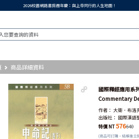
2026校園網路書房週年慶：與上帝同行的人生地圖！
頁
商品詳細資料
國際釋經應用系列--申
Commentary D
作者：
大衛．布洛
出版社：
國際漢語
576
特價 NT
640
(商品可訂購，結帳後立