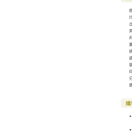
I
尺
購