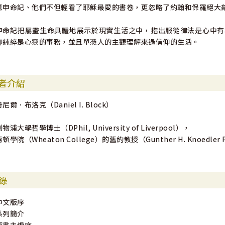
意申命記、他們不但輕看了耶穌最愛的書卷，更忽略了約翰和保羅絕大
申命記把屬靈生命具體地展示於現實生活之中，指出服從律法是心中有
仰純綷是心靈的事務，並且單憑人的主觀理解來過信仰的生活。
者介紹
丹尼爾．布洛克（Daniel I. Block）
物浦大學哲學博士（DPhil, University of Liverpool），
頓學院（Wheaton College）的舊約教授（Gunther H. Knoedler Pro
錄
中文版序
系列簡介