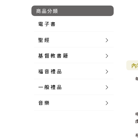
商品分類
電 子 書
聖 經
基 督 教 書 籍
新 舊 約 聖 經
內
福 音 禮 品
簡 體 聖 經
聖 經 論 叢
和 合 本
一 般 禮 品
英 文 聖 經
神 學 類
福 音 飾 品 配 件
和 合 本 標 點
參 考 書 工 具 書
音 樂
外 文 聖 經
實 踐 神 學
福 音 家 飾 用 品
一 般 卡 片
新 標 點 和 合 本
K J V
摩 西 五 經
系 統 神 學
福 音 項 鍊
讀 經 法
中 外 文 聖 經
教 會 歷 史
福 音 生 活 雜 貨
一 般 文 具
詩 本 樂 譜
和 合 本 修 訂 版
E S V
歷 史 書
神 、 創 造
宣 教 差 傳
福 音 耳 環 / 耳 夾
福 音 桌 飾 品
萬 用 卡
釋 經 法
創 世 記
註 釋 本 聖 經
生 命 造 就
福 音 食 器 廚 房
食 器 廚 房
C D
現 代 中 文 譯 本
G N B
和 合 本 / N I V
舊 約 註 釋
基 督
社 會 參 與
歷 史
福 音 手 環 / 手 鍊
福 音 布 軸 掛 畫
福 音 服 飾 布 品
貼 紙
日 記 . 筆 記
音 樂 叢 書
聖 經 概 論
出 埃 及 記
約 書 亞 記