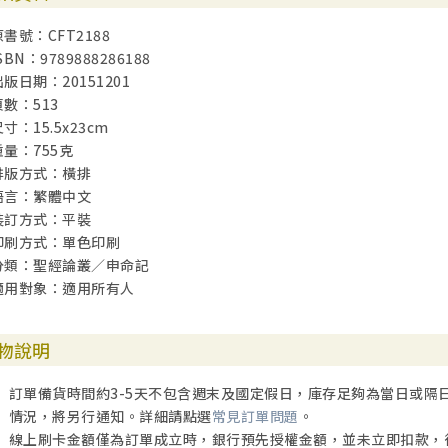
原書號：CFT2188
SBN：9789888286188
出版日期：20151201
頁數：513
寸：15.5x23cm
重量：755克
排版方式：橫排
語言：繁體中文
裝訂方式：平裝
印刷方式：單色印刷
分類：聖經論叢／申命記
適用對象：適用所有人
物說明
訂單備貨時間約3-5天不包含週末及國定假日，庫存足夠為當日或隔
情況，將另行通知。詳細請點選
常見訂單問題
。
線上刷卡金額僅為訂單成立時，銀行預先授權金額，並未立即扣款，