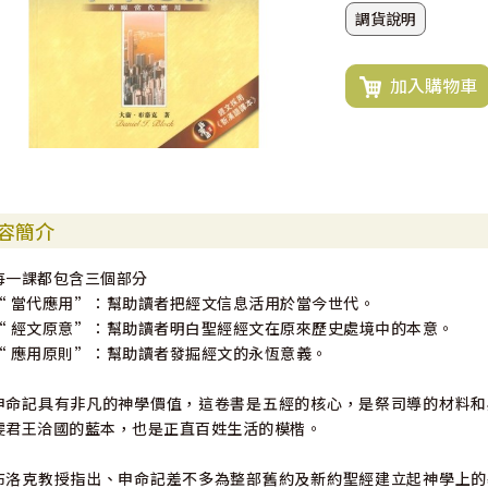
調貨說明
加入購物車
容簡介
每一課都包含三個部分
“ 當代應用”：幫助讀者把經文信息活用於當今世代。
“ 經文原意”：幫助讀者明白聖經經文在原來歷史處境中的本意。
“ 應用原則”：幫助讀者發掘經文的永恆意義。
申命記具有非凡的神學價值，這卷書是五經的核心，是祭司導的材料和
虔君王洽國的藍本，也是正直百姓生活的模楷。
布洛克教授指出、申命記差不多為整部舊約及新約聖經建立起神學上的