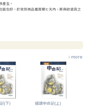
序產生。
包裝包好，於收到商品鑑賞期七天內，將與欲退貨之
more
記(下)
細讀申命記(上)