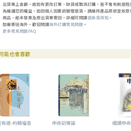
出貨單上金額，故如有更改訂單、缺貨或取消訂購，皆不會有刷退程
為維護您的權益，如因個人因素欲辦理退貨，請維持產品原狀並依原
商品、紙本發票及原出貨單寄回。詳細可閱讀
退換貨須知
。
如需寄送海外，歡迎閱讀
海外訂購常見問題
。
更多常見問題FAQ
可能也會喜歡
初有道-約翰福音
申命記導論
細讀申命