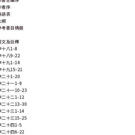
原書主編序
作者序
略語表
大綱
參考書目精選
經文及註釋
申十八1-8
申十八9-22
申十九1-14
申十九15-21
申二十1-20
申二十一1-9
申二十一10-23
申二十二1-12
申二十二13-30
申二十三1-14
申二十三15-25
申二十四1-5
申二十四6-22