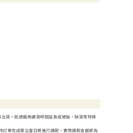
日出貨，如遇廠商調貨時間延長或絕版、缺貨等特殊
待訂單完成寄出當日將進行請款，實際請款金額即為