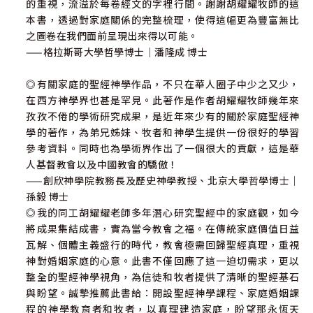
的重視，流溢於每卷經文的字裡行間。謝謝胡耀耀牧師的這
本書，透過對家庭關係的完整梳理，使得這幅更為豐富無比
之圖卷在我們面前呈現出來得以可能。
——格拉斯哥大學哲學博士｜潘隆成 博士
◎有關家庭的聖經神學作品，不只在華人圈子中少之又少，
在西方神學界也甚是罕見。此著作是作者胡耀耀牧師幾年來
孜孜不倦的學術研究成果，是近年來少有的關於家庭聖經神
學的著作，為弟兄姊妹、牧者和神學生提供一份很好的學習
參考資料。同時也為學術界作出了一個很大的貢獻，這是華
人基督教會以及中國教會的驕傲！
——創欣神學院教務長及歷史神學教授、北京大學哲學博士｜
孫毅 博士
◎我的同工胡耀耀老師多年潛心研究聖經中的家庭觀，如今
將成果集結成書，實為當今教會之福。在傳統家庭價值日益
瓦解、個體主義盛行的時代，教會極需回歸聖經真理，重視
神對婚姻家庭的心意。此書不僅回應了這一迫切需求，更以
整全的聖經神學視角，為信徒和牧者提供了清晰的聖經基石
與盼望。誠摯推薦此書給：開設聖經神學課程、家庭婚姻課
程的神學教育者和牧者，以真理建造家庭，盼望那永恆天