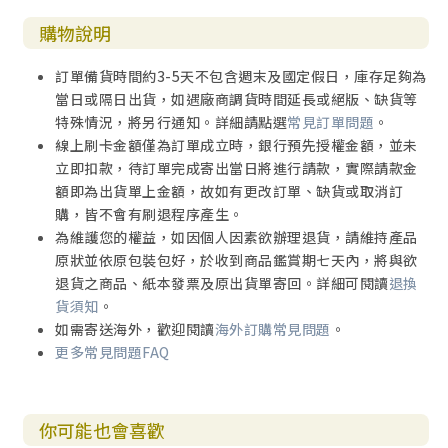
購物說明
訂單備貨時間約3-5天不包含週末及國定假日，庫存足夠為
當日或隔日出貨，如遇廠商調貨時間延長或絕版、缺貨等
特殊情況，將另行通知。詳細請點選
常見訂單問題
。
線上刷卡金額僅為訂單成立時，銀行預先授權金額，並未
立即扣款，待訂單完成寄出當日將進行請款，實際請款金
額即為出貨單上金額，故如有更改訂單、缺貨或取消訂
購，皆不會有刷退程序產生。
為維護您的權益，如因個人因素欲辦理退貨，請維持產品
原狀並依原包裝包好，於收到商品鑑賞期七天內，將與欲
退貨之商品、紙本發票及原出貨單寄回。詳細可閱讀
退換
貨須知
。
如需寄送海外，歡迎閱讀
海外訂購常見問題
。
更多常見問題FAQ
你可能也會喜歡