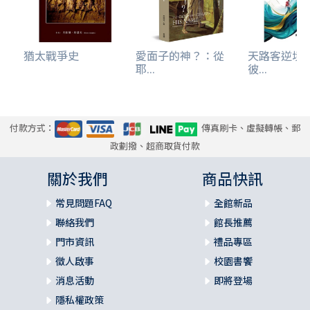
猶太戰爭史
愛面子的神？：從
天路客逆境
耶...
彼...
付款方式：
傳真刷卡、虛擬轉帳、郵
政劃撥、超商取貨付款
關於我們
商品快訊
常見問題FAQ
全館新品
聯絡我們
館長推薦
門市資訊
禮品專區
徵人啟事
校園書饗
消息活動
即將登場
隱私權政策