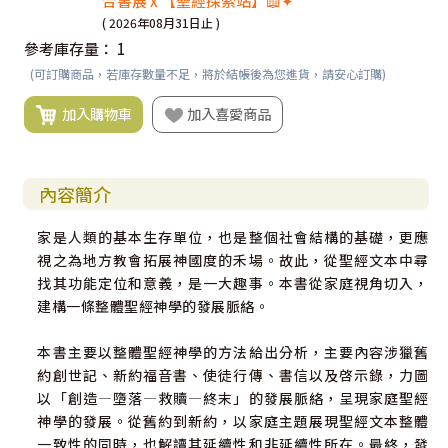
合書展 x 【聖經探索站】📖✦
( 2026年08月31日止 )
參考庫存量：
1
(可訂購商品，若庫存數量不足，將於結帳後為您進貨，請安心訂購)
加入購物車
加入喜愛商品
內容簡介
家是人類的基本生存單位，也是整個社會結構的基礎，更應
視之為地方教會拓展神國度的禾場。故此，從聖經文本中尋
找其功能定位和意義，是一大趣事。本書從家庭視角切入，
建構一條整體聖經神學的發展脈絡。
本書主要以整體聖經神學的方法給出分析，主要內容涉獵舊
約創世記、新約福音書、使徒行傳、書信以及啓示錄，力圖
以「創造―墮落―救贖―終末」的發展脈絡，呈現家庭聖經
神學的發展。從舊約到新約，以家庭主題展現聖經文本整體
一致性的同時，也解讀其延續性和非延續性所在。最終，發