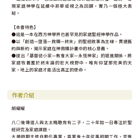
現家庭神學在延續中昇華或視之為回歸，實乃一個極大奧
秘。
【本書特色】
●這是一本在西方神學界也甚罕見的家庭聖經神學作品。
●以「創造—墮落—救贖—終末」的聖經敘事為主線，貫通舊
約與新約，揭示家庭在神救贖計畫中的核心意義。
●提出「基督徒小家—教會大家—永恆神家」的遞進關係，將
家庭牧養置於終末論的宏大視野中，唯有仰望那完美的天
家，地上的家庭才能活出真正的使命。
作者介紹
胡耀耀
八○後傳道人與太太曉聰育有二子，二十年如一日專注於聖
經研究及家庭課題。
大學時期主修自動化專業，畢業後十年從事相關工作，並推