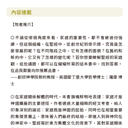
3.本書的研究意義 .......................................... 349
內容連載
參考書目 ......................................................................... 353
【牧者推介】
◎不論從哪個角度來看，家庭的重要性，都不會被過份強
調。但這個組織，在聖經中，從創世紀到啓示錄，究竟是怎
麼發展的呢？在不同階段之中，它有怎樣的面貌？在舊約和
新約中，它又有了怎樣的變化呢？若你想要瞭解聖經的家庭
觀，這些議題，都可以在耀耀所寫的這本書中，找到答案。
在此我鄭重向你推薦此書。
——創欣神學院新約教授、英國愛丁堡大學哲學博士｜羅偉 博
士
◎在家庭關係解體的時代，本書旗幟鮮明地表達：家庭才是
神國擴展的主要途徑。作者通過大量細緻的經文考查，給人
印象深刻的論述：家庭既是神國的起始，同時也在相當重要
的象徵意義上，意味著人們最終的結局，即進入到與神同在
的神家中。聖經寫於東方集體文化的背景下，其對家庭關係