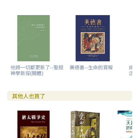
他將一切都更新了--聖經
美德書--生命的賞報
成
神學新探(簡體)
活
其他人也買了