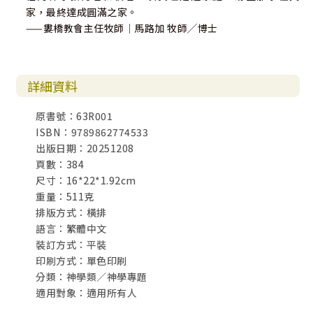
家，最終達成圓滿之家。
——婁橋教會主任牧師｜馬路加 牧師╱博士
詳細資料
原書號：63R001
ISBN：9789862774533
出版日期：20251208
頁數：384
尺寸：16*22*1.92cm
重量：511克
排版方式：橫排
語言：繁體中文
裝訂方式：平裝
印刷方式：單色印刷
分類：神學類／神學專題
適用對象：適用所有人