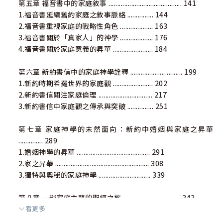
第五章 福音書中的家庭敘事 .......................................... 141
1.福音書延續舊約家庭之敘事脈絡 ............... 144
2.福音書重視家庭的戰略性角色 ................... 163
3.福音書關於「真家人」的神學 ................... 176
4.福音書關於家庭意義的昇華 ....................... 184
第六章 新約書信中的家庭神學詮釋 .............................. 199
1.新約時期希羅世界的家庭觀 ....................... 202
2.新約書信關注家庭倫理 ............................... 217
3.新約書信中家庭觀之傳承與突破 ............... 251
第七章 家庭神學的未然面向：新約中婚姻與家庭之昇華
.............. 289
1.婚姻神學的昇華 .......................................... 291
2.家之昇華 ...................................................... 308
3.獨特與奧秘的家庭神學 .............................. 339
第八章 一趟家庭主題的聖經之旅 ................................. 343
看更多
1.家庭之聖經神學 .......................................... 345
2.整體聖經神學方法論 .................................. 347