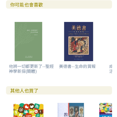
你可能也會喜歡
他將一切都更新了--聖經
美德書--生命的賞報
成
神學新探(簡體)
活
其他人也買了