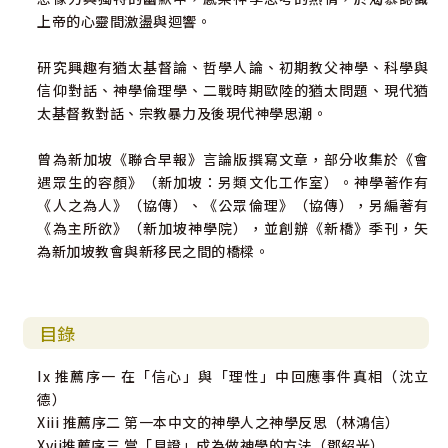
上帝的心靈間激盪與迴響。
研究興趣有猶太基督論、哲學人論、初期教父神學、科學與
信仰對話、神學倫理學、二戰時期歐陸的猶太問題、現代猶
太基督教對話、宗教暴力及後現代神學思潮。
曾為新加坡《聯合早報》言論版撰寫文章，部分收集於《會
遇眾生的容顏》（新加坡：另類文化工作室）。神學著作有
《人之為人》（協傳）、《公眾倫理》（協傳），另編著有
《為主所欲》（新加坡神學院），並創辦《新橋》季刊，矢
為新加坡教會與新移民之間的橋樑。
目錄
Ix 推薦序一 在「信心」與「理性」中回應事件真相（沈立
德）
Xiii 推薦序二 第一本中文的神學人之神學反思（林鴻信）
Xvii推薦序三 當「見證」成為做神學的方法（鄧紹光）