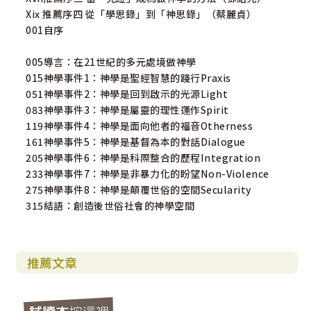
Xix 推薦序四 從「學思錄」到「神思錄」（蔡麗貞）
001自序
005導言：在21世紀的多元處境做神學
015神學事件1：神學是聖經智慧的踐行Praxis
051神學事件2：神學是回到啟示的光源Light
083神學事件3：神學是屬靈的理性運作Spirit
119神學事件4：神學是面向他者的福音Otherness
161神學事件5：神學是基督為本的對話Dialogue
205神學事件6：神學是科際整合的歷程Integration
233神學事件7：神學是非暴力化的盼望Non-Violence
275神學事件8：神學是顛覆世俗的空間Secularity
315結語：創造後世俗社會的神學空間
推薦文章