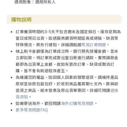
適用對象：適用所有人
購物說明
訂單備貨時間約3-5天不包含週末及國定假日，庫存足夠為
當日或隔日出貨，如遇廠商調貨時間延長或絕版、缺貨等
特殊情況，將另行通知。詳細請點選
常見訂單問題
。
線上刷卡金額僅為訂單成立時，銀行預先授權金額，並未
立即扣款，待訂單完成寄出當日將進行請款，實際請款金
額即為出貨單上金額，故如有更改訂單、缺貨或取消訂
購，皆不會有刷退程序產生。
為維護您的權益，如因個人因素欲辦理退貨，請維持產品
原狀並依原包裝包好，於收到商品鑑賞期七天內，將與欲
退貨之商品、紙本發票及原出貨單寄回。詳細可閱讀
退換
貨須知
。
如需寄送海外，歡迎閱讀
海外訂購常見問題
。
更多常見問題FAQ