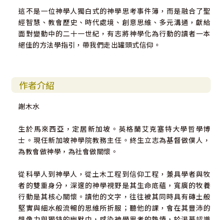
這不是一位神學人獨白式的神學思考事件簿，而是融合了聖
經智慧、教會歷史、時代處境、創意思維、多元溝通，獻給
面對變動中的二十一世紀，有志將神學化為行動的讀者一本
絕佳的方法學指引，帶我們走出罐頭式信仰。
作者介紹
謝木水
生於馬來西亞，定居新加坡。英格蘭艾克塞特大學哲學博
士。現任新加坡神學院教務主任。終生立志為基督做僕人，
為教會做神學，為社會做關懷。
從科學人到神學人，從土木工程到信仰工程，兼具學者與牧
者的雙重身分，深邃的神學視野是其生命底蘊，寬廣的牧養
行動是其核心關懷。讀他的文字，往往被其同時具有磚土般
堅實與細水般流暢的思維所折服；聽他的課，會在其豐沛的
想像力與獨特的幽默中，感染神學思考的熱情，於渴慕認識