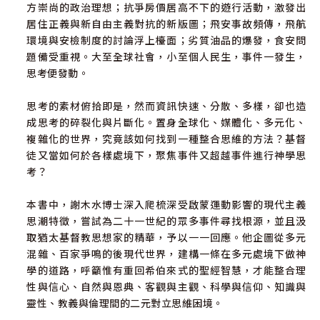
方崇尚的政治理想；抗爭房價居高不下的遊行活動，激發出
居住正義與新自由主義對抗的新版圖；飛安事故頻傳，飛航
環境與安檢制度的討論浮上檯面；劣質油品的爆發，食安問
題備受重視。大至全球社會，小至個人民生，事件一發生，
思考便發動。
思考的素材俯拾即是，然而資訊快速、分散、多樣，卻也造
成思考的碎裂化與片斷化。置身全球化、媒體化、多元化、
複雜化的世界，究竟該如何找到一種整合思維的方法？基督
徒又當如何於各樣處境下，聚焦事件又超越事件進行神學思
考？
本書中，謝木水博士深入爬梳深受啟蒙運動影響的現代主義
思潮特徵，嘗試為二十一世紀的眾多事件尋找根源，並且汲
取猶太基督教思想家的精華，予以一一回應。他企圖從多元
混雜、百家爭鳴的後現代世界，建構一條在多元處境下做神
學的道路，呼籲惟有重回希伯來式的聖經智慧，才能整合理
性與信心、自然與恩典、客觀與主觀、科學與信仰、知識與
靈性、教義與倫理間的二元對立思維困境。