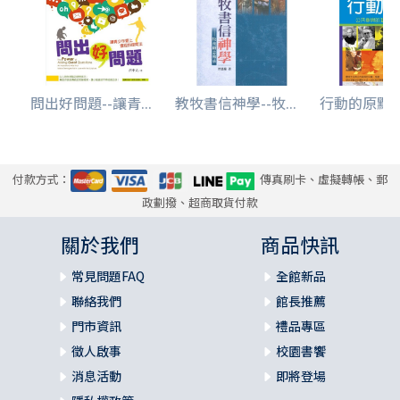
問出好問題--讓青...
教牧書信神學--牧...
行動的原點--
付款方式：
傳真刷卡、虛擬轉帳、郵
政劃撥、超商取貨付款
關於我們
商品快訊
常見問題FAQ
全館新品
聯絡我們
館長推薦
門市資訊
禮品專區
徵人啟事
校園書饗
消息活動
即將登場