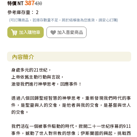
387
特價 NT
430
參考庫存量：
2
(可訂購商品，若庫存數量不足，將於結帳後為您進貨，請安心訂購)
加入購物車
加入喜愛商品
內容簡介
身處多元的21世紀，
上帝依舊主動行動與言說，
激發我們進行神學思考，回應事件！
透過八個回歸聖經智慧的神學思考，重新發現我們時代的事
件，是聖靈與人的交會，是他者與我的交會，是基督與世人
的交會。
我們活在一個被事件驅動的時代。掀開二十一世紀序幕的911
事件，撼動了世人對宗教的想像；伊斯蘭國的興起，挑戰西