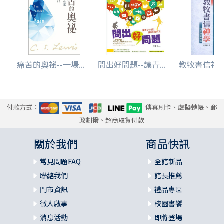
痛苦的奧祕--一場...
問出好問題--讓青...
教牧書信神學-
付款方式：
傳真刷卡、虛擬轉帳、郵
政劃撥、超商取貨付款
關於我們
商品快訊
常見問題FAQ
全館新品
聯絡我們
館長推薦
門市資訊
禮品專區
徵人啟事
校園書饗
消息活動
即將登場