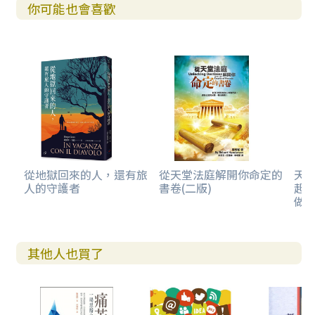
你可能也會喜歡
從地獄回來的人，還有旅
從天堂法庭解開你命定的
天
人的守護者
書卷(二版)
起
做
其他人也買了