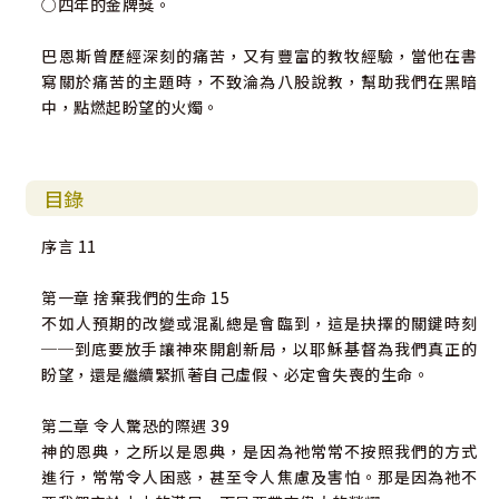
○四年的金牌獎。
巴恩斯曾歷經深刻的痛苦，又有豐富的教牧經驗，當他在書
寫關於痛苦的主題時，不致淪為八股說教，幫助我們在黑暗
中，點燃起盼望的火燭。
目錄
序言 11
第一章 捨棄我們的生命 15
不如人預期的改變或混亂總是會臨到，這是抉擇的關鍵時刻
──到底要放手讓神來開創新局，以耶穌基督為我們真正的
盼望，還是繼續緊抓著自己虛假、必定會失喪的生命。
第二章 令人驚恐的際遇 39
神的恩典，之所以是恩典，是因為祂常常不按照我們的方式
進行，常常令人困惑，甚至令人焦慮及害怕。那是因為祂不