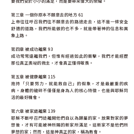
要我們安於小小的滿足，而是要帶來偉大的榮耀。
第三章 一個你原本不願意去的地方 61
上帝往往呼召我們往不願意去的路途走去，這不是一條安全
舒適的道路，我們所能做的也不多，就是帶著神的信息和異
象上路。
第四章 被成功離棄 93
成功常常遠離我們，但惟有經過如此的衝擊，我們才能經歷
那位真正奧祕的救主，才會真正懂得敬畏。
第五章 被健康離棄 115
抱持「只要努力，就能救自己」的假象，才是最嚴重的疾
病。身體的破碎不僅僅是身為人的核心特徵，也是與耶穌同
活的最好機會。
第六章 被家庭離棄 139
耶穌不斷呼召門徒離開他們自以為歸屬的家。放棄對家的夢
想後，才有可能被神所賜的新家所滿足。這新家不是他們所
夢想的家；然而，這是神真正的家，稱為教會。