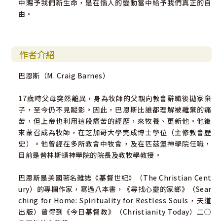
中賜予我們新生命，是在惱人的變動當中給予我們真正的自
由。
作者介紹
巴恩斯（M. Craig Barnes）
17歲時父母突然離異，身為牧師的父親向教會辭職後拋家棄
子，至今仍不見蹤影。因此，巴恩斯比誰都理解被離棄的痛
苦，但上帝也利用這段痛苦的經歷，來牧養、更新他。他後
來蒙召成為牧師，在芝加哥大學完成博士學位（主修教會歷
史）。他曾經在多所教會中牧會，及在匹茲堡神學院任職，
目前是普林斯頓神學院的院長及教牧學教授。
巴恩斯是美國著名雜誌《基督世紀》（The Christian Cent
ury）的專欄作家，寫過八本書，《尋找心靈的家鄉》（Sear
ching for Home: Spirituality for Restless Souls，天道
出版）曾得到《今日基督教》（Christianity Today）二○