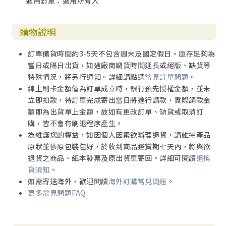
適用對象：適用所有人
購物說明
訂單備貨時間約3-5天不包含週末及國定假日，庫存足夠為
當日或隔日出貨，如遇廠商調貨時間延長或絕版、缺貨等
特殊情況，將另行通知。詳細請點選
常見訂單問題
。
線上刷卡金額僅為訂單成立時，銀行預先授權金額，並未
立即扣款，待訂單完成寄出當日將進行請款，實際請款金
額即為出貨單上金額，故如有更改訂單、缺貨或取消訂
購，皆不會有刷退程序產生。
為維護您的權益，如因個人因素欲辦理退貨，請維持產品
原狀並依原包裝包好，於收到商品鑑賞期七天內，將與欲
退貨之商品、紙本發票及原出貨單寄回。詳細可閱讀
退換
貨須知
。
如需寄送海外，歡迎閱讀
海外訂購常見問題
。
更多常見問題FAQ