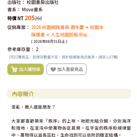
出版社：
校園書房出版社
書系：
Move書系
205
特價 NT
260
促銷專案：
2026 校園網路書房 週年慶 ✦ 校園本
版選書 ✕ 人生地圖起點🧭📖
( 2026年08月31日止 )
參考庫存量：
2
(可訂購商品，若庫存數量不足，將於結帳後為您進貨，請安心訂購)
加入購物車
加入喜愛商品
內容簡介
混亂，敵人還是朋友？
大家都喜歡帶來「秩序」的上帝。祂把光暗分開，分別海洋
和陸地，在混沌中使萬物各從其類。在宇宙的秩序和規律當
中，萬物得以滋長茁壯，生命找到可以依附的穩定結構。