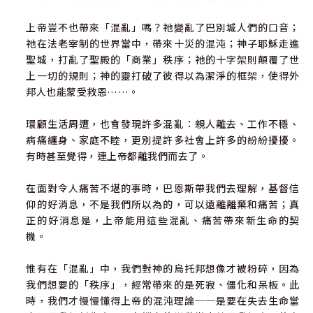
上帝豈不也帶來「混亂」嗎？祂變亂了巴別城人們的口音；
祂在法老宰制的世界當中，帶來十災的混沌；神子耶穌走進
聖城，打亂了聖殿的「商業」秩序；祂的十字架則顛覆了世
上一切的規則；神的靈打破了彼得以為潔淨的框架，使得外
邦人也能蒙受救恩……。
環顧生活周遭，也會發現許多混亂：親人離去、工作不穩、
病痛纏身、家庭不睦，更別提許多社會上許多的紛紛擾擾。
有時甚至覺得，連上帝都離我們而去了。
在面對令人痛苦不堪的事時，巴恩斯帶我們去理解，基督信
仰的好消息，不是我們所以為的，可以遠離離棄和痛苦；真
正的好消息是，上帝能用這些混亂、痛苦帶來新生命的契
機。
惟有在「混亂」中，我們對神的烏托邦想像才被粉碎，因為
我們想要的「秩序」，經常帶來的是死寂、僵化和呆板。此
時，我們才慢慢懂得上帝的混沌理論──是要在失去生命當