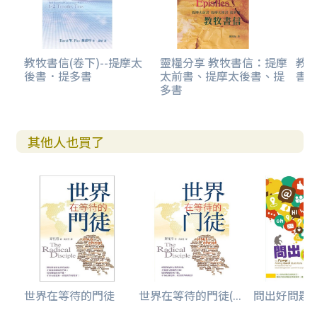
教牧書信(卷下)--提摩太
靈糧分享 教牧書信：提摩
教
後書．提多書
太前書、提摩太後書、提
書
多書
其他人也買了
世界在等待的門徒
世界在等待的門徒(...
問出好問題--