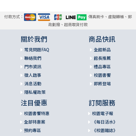
付款方式：
傳真刷卡、虛擬轉帳、郵
政劃撥、超商取貨付款
關於我們
商品快訊
常見問題FAQ
全館新品
聯絡我們
館長推薦
門市資訊
禮品專區
徵人啟事
校園書饗
消息活動
即將登場
隱私權政策
注目優惠
訂閱服務
校園書饗特惠
校園電子報
全部特惠案
《每日活水》
預約專區
《校園雜誌》