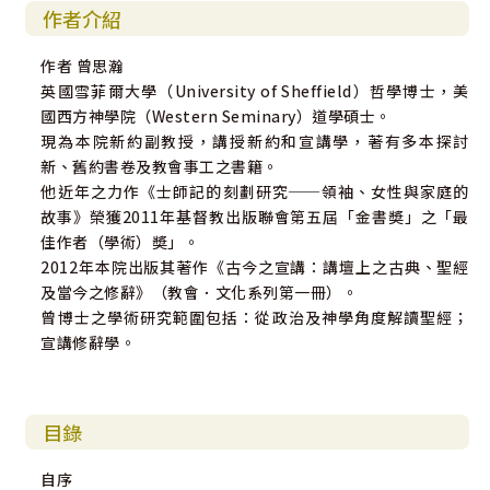
作者介紹
作者 曾思瀚
英國雪菲爾大學（University of Sheffield）哲學博士，美
國西方神學院（Western Seminary）道學碩士。
現為本院新約副教授，講授新約和宣講學，著有多本探討
新、舊約書卷及教會事工之書籍。
他近年之力作《士師記的刻劃研究──領袖、女性與家庭的
故事》榮獲2011年基督教出版聯會第五屆「金書奬」之「最
佳作者（學術）奬」。
2012年本院出版其著作《古今之宣講：講壇上之古典、聖經
及當今之修辭》（教會．文化系列第一冊）。
曾博士之學術研究範圍包括：從政治及神學角度解讀聖經；
宣講修辭學。
目錄
自序