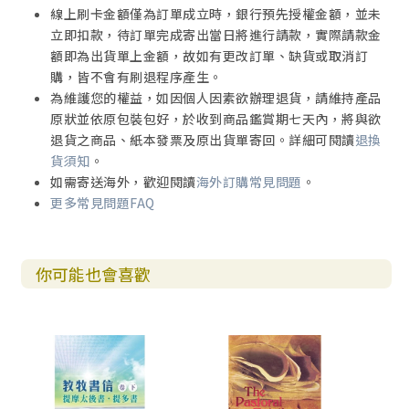
線上刷卡金額僅為訂單成立時，銀行預先授權金額，並未
立即扣款，待訂單完成寄出當日將進行請款，實際請款金
額即為出貨單上金額，故如有更改訂單、缺貨或取消訂
購，皆不會有刷退程序產生。
為維護您的權益，如因個人因素欲辦理退貨，請維持產品
原狀並依原包裝包好，於收到商品鑑賞期七天內，將與欲
退貨之商品、紙本發票及原出貨單寄回。詳細可閱讀
退換
貨須知
。
如需寄送海外，歡迎閱讀
海外訂購常見問題
。
更多常見問題FAQ
你可能也會喜歡