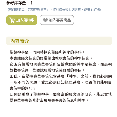
參考庫存量：
1
(可訂購商品，若庫存數量不足，將於結帳後為您進貨，請安心訂購)
加入購物車
加入喜愛商品
內容簡介
聖經神學是一門同時探究聖經和神學的學科。
本書讓經文信息的修辭帶出教牧書信的神學信息。
它沒有慣常地問這些書信所告訴我們的神學是甚麼，而是視
教牧書信為一些要說服當地信徒群體的書信。
因此，在堅持這些書信包含甚麼「神學」之前，我們必須問
一組不同的問題：受眾必須已知道些甚麼，以致他們能明白
書信中的詞句？
此問題引發了聖經神學一個豐富的經文互涉研究，能忠實地
從這些書卷的修辭去展現書卷裏的信息和神學。