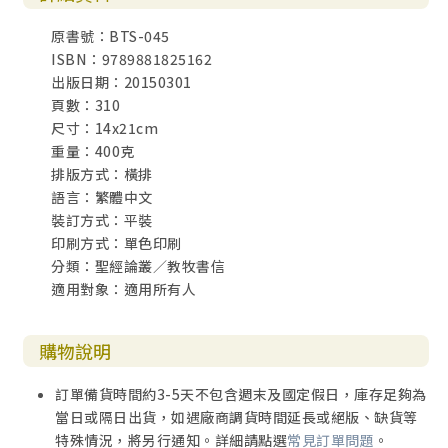
原書號：BTS-045
ISBN：9789881825162
出版日期：20150301
頁數：310
尺寸：14x21cm
重量：400克
排版方式：橫排
語言：繁體中文
裝訂方式：平裝
印刷方式：單色印刷
分類：聖經論叢／教牧書信
適用對象：適用所有人
購物說明
訂單備貨時間約3-5天不包含週末及國定假日，庫存足夠為
當日或隔日出貨，如遇廠商調貨時間延長或絕版、缺貨等
特殊情況，將另行通知。詳細請點選
常見訂單問題
。