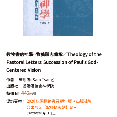
教牧書信神學--牧養職志傳承／Theology of the
Pastoral Letters: Succession of Paul's God-
Centered Vision
作者：
曾思瀚
(Sam Tsang)
出版社：
香港浸信會神學院
442
特價 NT
520
促銷專案：
2026 校園網路書房 週年慶 ✦出版社聯
合書展 x 【聖經探索站】📖✦
( 2026年08月31日止 )