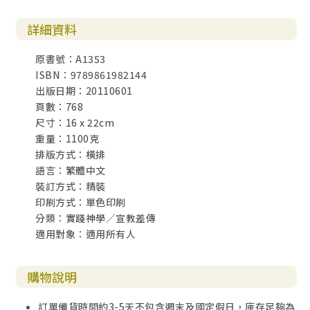
詳細資料
原書號：A1353
ISBN：9789861982144
出版日期：20110601
頁數：768
尺寸：16 x 22cm
重量：1100克
排版方式：橫排
語言：繁體中文
裝訂方式：精裝
印刷方式：單色印刷
分類：實踐神學／宣教差傳
適用對象：適用所有人
購物說明
訂單備貨時間約3-5天不包含週末及國定假日，庫存足夠為