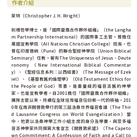
作者介紹
萊特（Christopher J. H. Wright）
劍橋哲學博士，是「國際靈風合作夥伴組織」（the Langha
m Partnership International）的國際事工主管。曾擔任
萬國宣教學院（All Nations Christian College）院長，也
曾在印度普納（Pune）的聯合聖經神學院（Union Biblical
Seminary）任教。著有The Uniqueness of Jesus、Deute
ronomy （New International Biblical Commentar
y）、《聖經信息系列：以西結書》（The Message of Ezek
iel）、《基督教舊約倫理學》（Old Testament Ethics for
the People of God）等書，是重量級的福音派舊約神學
家，也是宣教學者。自2001擔任「國際靈風合作夥伴組織」
團隊主管以來，持續在全球培育福音信仰新一代的領袖。201
0年在南非開普敦舉行的第三屆洛桑世界福音會議（The Thir
d Lausanne Congress on World Evangelization）當
中，他更以洛桑神學工作小組主席的身分及學養，與眾多福
音派神學家共同撰寫大會宣言《開普敦承諾》（The Capeto
wn Commitment: A Confession of Faith and a Call to