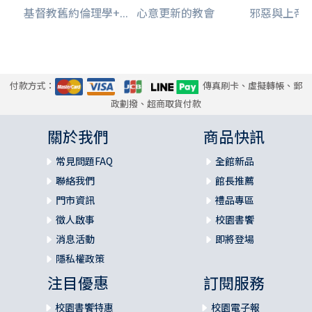
基督教舊約倫理學+...
心意更新的教會
邪惡與上帝
付款方式：
傳真刷卡、虛擬轉帳、郵
政劃撥、超商取貨付款
關於我們
商品快訊
常見問題FAQ
全館新品
聯絡我們
館長推薦
門市資訊
禮品專區
徵人啟事
校園書饗
消息活動
即將登場
隱私權政策
注目優惠
訂閱服務
校園書饗特惠
校園電子報