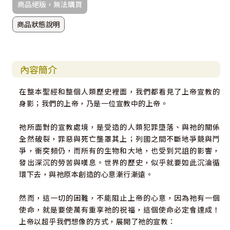
商品絕版，無法購買
商品狀態說明
內容簡介
在整本聖經和整個人類歷史裡面，我們都看見了上帝宣教的
身影；我們的上帝，乃是一位宣教中的上帝。
祂所面對的宣教處境，是受造的人類犯罪墮落、與祂的關係
全然破裂，罪惡與死亡壟罩其上；列國之間不斷地爭競與鬥
爭，衝突頻仍，而所有的生物和大地，也受到咒詛的影響，
發出深沉的勞苦與嘆息。世界的歷史，似乎就要如此沉淪循
環下去，與祂原本創造的心意漸行漸遠。
然而，這一切的困難，不能阻止上帝的心意，因為祂有一個
使命，就是要使萬有重享祂的祝福，這個使命必定會達成！
上帝以超乎我們想像的方式，展開了祂的宣教：