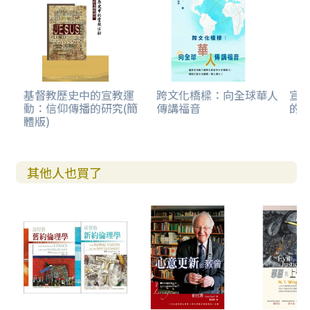
基督教歷史中的宣教運
跨文化橋樑：向全球華人
宣教
動：信仰傳播的研究(簡
傳講福音
的會
體版)
其他人也買了