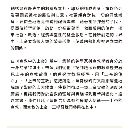
祂透過在歷史中的救贖與審判、耶穌的道成肉身，讓以色列
及萬國認識祂的屬性與心意；祂更親身對抗一切的偶像崇
拜，要使全地看見惟獨祂配得尊崇。藉著祂所揀選的子民，
從亞伯拉罕開始，啟動一份祝福萬國、救贖萬國的使命，帶
來社會、政治、經濟與靈性的整全救恩。在祂所創造的世界
中，上帝要恢復人類的榮美形像，使萬國都能與祂建立盟約
的關係。
在《宣教中的上帝》當中，集舊約神學家與宣教學者身分於
一身的萊特博士，帶領我們從創世記到啟示錄的救贖歷史看
見上帝的宣教故事。他透過宣教釋經學，用「上帝的使
命」、「上帝的宣教」這把鑰匙，氣勢磅礡而又鉅細靡遺地
解讀了聖經的宏大敘事，使我們得以一窺上帝宣教的深度與
廣度，更讓我們對於宣教的理解與實踐得到更新與變化。透
過本書，我們目睹了這份含括萬有的最偉大使命──上帝的
宣教；而宣教的上帝，正呼召我們參與在其中。