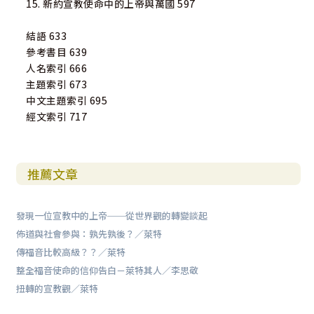
15. 新約宣教使命中的上帝與萬國 597
結語 633
參考書目 639
人名索引 666
主題索引 673
中文主題索引 695
經文索引 717
推薦文章
發現一位宣教中的上帝──從世界觀的轉變談起
佈道與社會參與：孰先孰後？／萊特
傳福音比較高級？？／萊特
整全福音使命的信仰告白－萊特其人／李思敬
扭轉的宣教觀／萊特