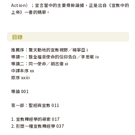
Action）；宣言當中的主要骨幹論據，正是出自《宣教中的
上帝》一書的精華。
目錄
推薦序：驚天動地的宣教視野∕楊寧亞 i
導讀一：整全福音使命的信仰告白∕李思敬 iv
導讀二：同一使命∕胡志偉 xi
中譯本序 xx
原序 xxiii
導論 001
第一部：聖經與宣教 011
1. 宣教釋經學的尋索 017
2. 形塑一種宣教釋經學 037