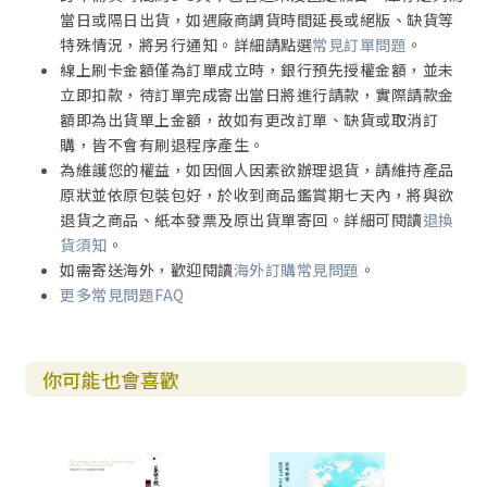
當日或隔日出貨，如遇廠商調貨時間延長或絕版、缺貨等
特殊情況，將另行通知。詳細請點選
常見訂單問題
。
線上刷卡金額僅為訂單成立時，銀行預先授權金額，並未
立即扣款，待訂單完成寄出當日將進行請款，實際請款金
額即為出貨單上金額，故如有更改訂單、缺貨或取消訂
購，皆不會有刷退程序產生。
為維護您的權益，如因個人因素欲辦理退貨，請維持產品
原狀並依原包裝包好，於收到商品鑑賞期七天內，將與欲
退貨之商品、紙本發票及原出貨單寄回。詳細可閱讀
退換
貨須知
。
如需寄送海外，歡迎閱讀
海外訂購常見問題
。
更多常見問題FAQ
你可能也會喜歡