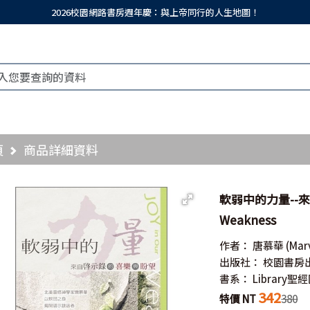
2026校園網路書房週年慶：與上帝同行的人生地圖！
頁
商品詳細資料
軟弱中的力量--來
Weakness
作者：
唐慕華
(Mar
出版社：
校園書房
書系：
Library
342
特價 NT
380