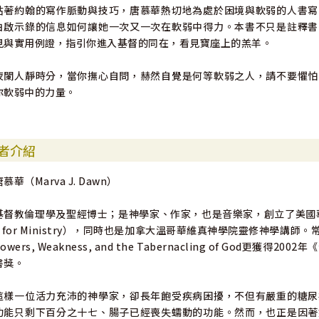
貼著約翰的寫作脈動與技巧，唐慕華熱切地為處於困境與軟弱的人書寫
白啟示錄的信息如何讓她一次又一次在軟弱中得力。本書不只是註釋書
見與實用例證，指引你進入基督的同在，看見寶座上的羔羊。
夜闌人靜時分，當你撫心自問，赫然自覺是何等軟弱之人，請不要懼怕
你軟弱中的力量。
者介紹
唐慕華（Marva J. Dawn）
基督教倫理學及聖經博士；是神學家、作家，也是音樂家，創立了美國華盛頓州「
d for Ministry），同時也是加拿大溫哥華維真神學院靈修神學
owers, Weakness, and the Tabernacling of God更獲得2
書獎。
這樣一位活力充沛的神學家，卻長年飽受疾病困擾，不但有嚴重的糖尿
功能只剩下百分之十七、腸子已經喪失蠕動的功能。然而，也正是因著