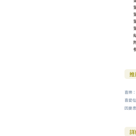
推
喜樂
喜愛
因憂
詳