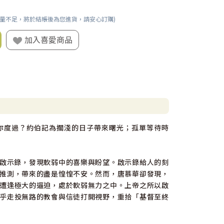
數量不足，將於結帳後為您進貨，請安心訂購)
加入喜愛商品
你度過？約伯記為擱淺的日子帶來曙光；孤單等待時
啟示錄，發現軟弱中的喜樂與盼望。啟示錄給人的刻
推測，帶來的盡是惶惶不安。然而，唐慕華卻發現，
遭逢極大的逼迫，處於軟弱無力之中。上帝之所以啟
乎走投無路的教會與信徒打開視野，重拾「基督至終