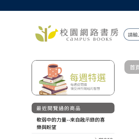
首
最近閱覽過的商品
軟弱中的力量--來自啟示錄的喜
樂與盼望
more