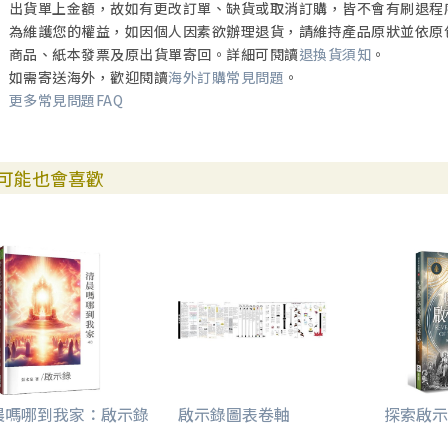
出貨單上金額，故如有更改訂單、缺貨或取消訂購，皆不會有刷退程
為維護您的權益，如因個人因素欲辦理退貨，請維持產品原狀並依原
商品、紙本發票及原出貨單寄回。詳細可閱讀
退換貨須知
。
如需寄送海外，歡迎閱讀
海外訂購常見問題
。
更多常見問題FAQ
可能也會喜歡
晨嗎哪到我家：啟示錄
啟示錄圖表卷軸
探索啟示