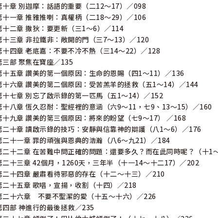
第十章 別迦摩：話語的重要（二12～17）／098
第十一章 推雅推喇：真權柄（二18～29）／106
第十二章 撒狄：要更新（三1～6）／114
第十三章 非拉鐵非：敞開的門（三7～13）／120
第十四章 老底嘉：不要不冷不熱（三14～22）／128
第三部 聚焦在寶座／135
第十五章 讚美的第一個原因：生命的恩賜（四1～11）／136
第十六章 讚美的第二個原因：受苦羔羊的拯救（五1～14）／144
第十七章 別忘了啟示錄的第一匹馬（五1～14）／152
第十八章 恆久忍耐：聖經裡的意涵（六9～11，七9、13～15）／160
第十九章 讚美的第三個原因：將來的盼望（七9～17） ／168
第二十章 讀啟示錄的技巧：安靜與信靠神的辯護（八1～6）／176
第二十一章 罪的頑強與恩典的浩瀚（八6～九21）／184
第二十二章 在苦難中問正確的問題：還要多久？而在此同時呢？（十1～十
第二十三章 42個月，1260天，三年半（十一14～十二17）／202
第二十四章 嚴肅看待邪惡的存在（十二～十三）／210
第二十五章 歌唱，宣揚，收割（十四）／218
第二十六章 不要不聖潔的愛（十五～十六）／226
第四部 神進行的最後拯救／235