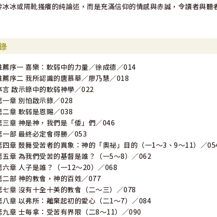
冷冰冰或隔靴搔癢的純論述，而是充滿信仰的情感與赤誠，令讀者與聽
錄
推薦序一 喜樂：軟弱中的力量／徐成德／014
推薦序二 我所認識的唐慕華／廖乃慧／018
序言 啟示錄中的軟弱神學／022
第一章 別怕啟示錄／028
第二章 軟弱是恩賜／038
第三章 神是神，我們是「倭」們／046
第一部 最終必定會得勝／053
第四章 鼓舞受苦者的異象：神的「奧祕」目的（一1～3、9～11）／05
第五章 為我們受苦的基督是誰？（一5～8）／062
第六章 人子是誰？（一12～20）／068
第二部 神的教會，神的百姓／077
第七章 沒有十全十美的教會（二～三）／078
第八章 以弗所：離棄起初的愛心（二1～7）／084
第九章 士每拿：受苦有界限（二8～11）／090