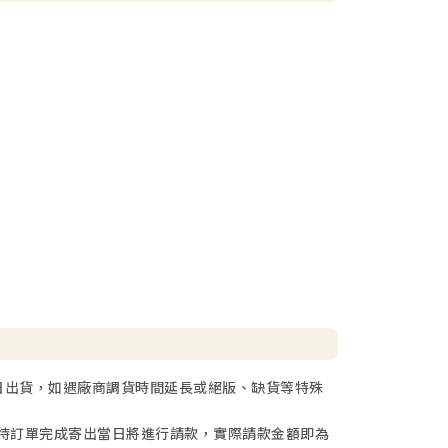
日出貨，如遇廠商調貨時間延長或絕版、缺貨等特殊
待訂單完成寄出當日將進行請款，實際請款金額即為