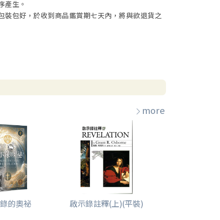
序產生。
包裝包好，於收到商品鑑賞期七天內，將與欲退貨之
more
錄的奧祕
啟示錄註釋(上)(平裝)