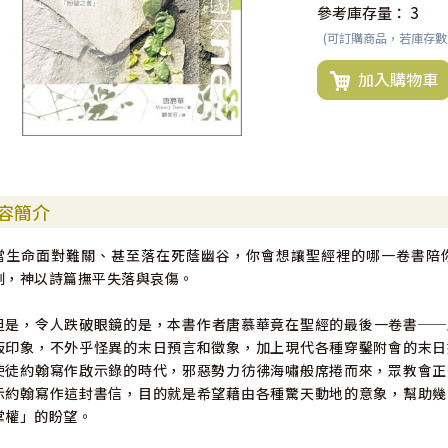
參考庫存量：
3
(可訂購商品，若庫存
加入購物車
容簡介
當生命面對難關、甚至落在死蔭幽谷，你會想讓聖經裡的哪一卷書陪
刻，神以詩篇撫平失落與哀傷。
但是，令人跌破眼鏡的是，本書作者唐慕華竟在聖經的最後一卷書──
板印象，不外乎怪異的末日預言和徵象，加上現代各種穿鑿附會的末日
使徒約翰寫作啟示錄的時代，邪惡勢力彷彿海嘯般席捲而來，眾教會正
示約翰寫作這封書信，目的就是希望藉由各種驚天動地的意象，幫助幾
掌權」的盼望。