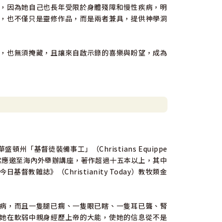
，因為她自己也長年受限於身體殘障和慢性疾病，明
，也不僅只是靈修作品，而是兩者兼具，提供神學洞
，也無須掩藏，且讓來自啟示錄的喜樂與盼望，成為
基督徒裝備事工」（Christians Equippe
講師。常應邀至海內外舉辦講座，著作超過十五本以上，其中
002年《今日基督教雜誌》（Christianity Today）教牧類金
病，而且一隻腿已瘸、一隻眼已瞎、一隻耳已聾、腎
她在軟弱中親身經歷上帝的大能，使她的信息從不是