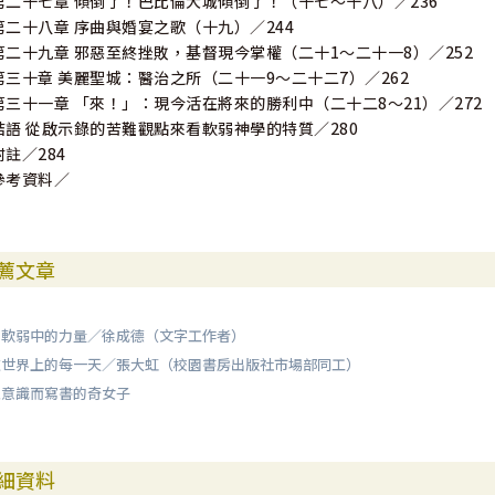
第二十七章 傾倒了！巴比倫大城傾倒了！（十七～十八）／236
第二十八章 序曲與婚宴之歌（十九）／244
第二十九章 邪惡至終挫敗，基督現今掌權（二十1～二十一8）／252
第三十章 美麗聖城：醫治之所（二十一9～二十二7）／262
第三十一章 「來！」：現今活在將來的勝利中（二十二8～21）／272
結語 從啟示錄的苦難觀點來看軟弱神學的特質／280
附註／284
參考資料／
薦文章
：軟弱中的力量／徐成德（文字工作者）
在世界上的每一天／張大虹（校園書房出版社市場部同工）
患意識而寫書的奇女子
細資料