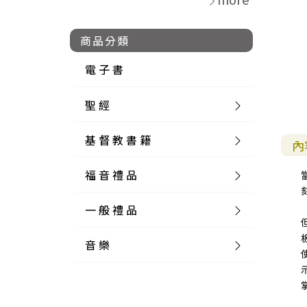
商品分類
電 子 書
聖 經
基 督 教 書 籍
新 舊 約 聖 經
內
福 音 禮 品
簡 體 聖 經
聖 經 論 叢
和 合 本
一 般 禮 品
英 文 聖 經
神 學 類
福 音 飾 品 配 件
和 合 本 標 點
參 考 書 工 具 書
音 樂
外 文 聖 經
實 踐 神 學
福 音 家 飾 用 品
一 般 卡 片
新 標 點 和 合 本
K J V
摩 西 五 經
系 統 神 學
福 音 項 鍊
讀 經 法
中 外 文 聖 經
教 會 歷 史
福 音 生 活 雜 貨
一 般 文 具
詩 本 樂 譜
和 合 本 修 訂 版
E S V
歷 史 書
神 、 創 造
宣 教 差 傳
福 音 耳 環 / 耳 夾
福 音 桌 飾 品
萬 用 卡
釋 經 法
創 世 記