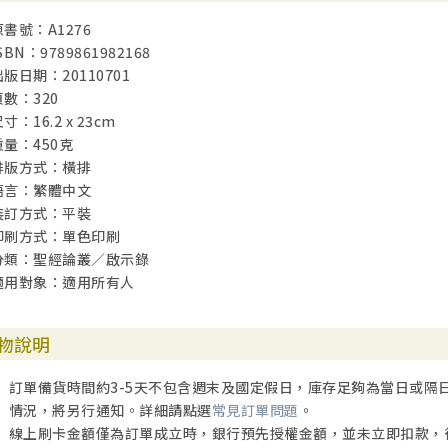
原書號：A1276
SBN：9789861982168
出版日期：20110701
頁數：320
寸：16.2 x 23cm
重量：450克
排版方式：橫排
語言：繁體中文
裝訂方式：平裝
印刷方式：單色印刷
分類：聖經論叢／啟示錄
適用對象：適用所有人
物說明
訂單備貨時間約3-5天不包含週末及國定假日，庫存足夠為當日或隔
情況，將另行通知。詳細請點選
常見訂單問題
。
線上刷卡金額僅為訂單成立時，銀行預先授權金額，並未立即扣款，