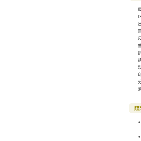
I
尺
購