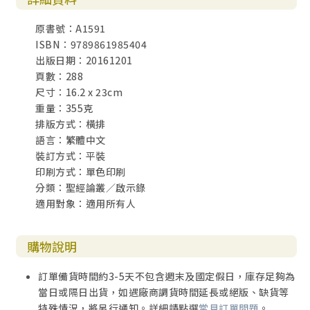
原書號：A1591
ISBN：9789861985404
出版日期：20161201
頁數：288
尺寸：16.2 x 23cm
重量：355克
排版方式：橫排
語言：繁體中文
裝訂方式：平裝
印刷方式：單色印刷
分類：聖經論叢／啟示錄
適用對象：適用所有人
購物說明
訂單備貨時間約3-5天不包含週末及國定假日，庫存足夠為
當日或隔日出貨，如遇廠商調貨時間延長或絕版、缺貨等
特殊情況，將另行通知。詳細請點選
常見訂單問題
。