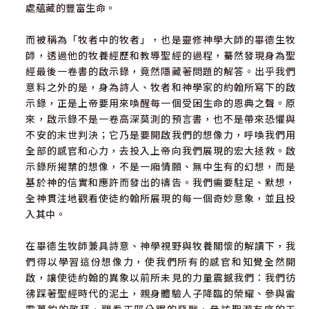
處蘊藏的豐富生命。
而被稱為「牧者中的牧者」，也是靈修神學大師的畢德生牧
師，透過他的牧養經歷和教導聖經的過程，驀然發現身為聖
經最後一卷書的啟示錄，竟然隱藏著問題的解答。出乎我們
意料之外的是，身為詩人、牧者和神學家的約翰所寫下的啟
示錄，正是上帝要用來喚醒每一個受困生命的恩典之聲。原
來，啟示錄不是一卷高深莫測的預言書，也不是帶來恐懼與
不安的末世判決；它乃是要開啟我們的想像力，呼喚我們用
全部的感官和心力，去投入上帝向我們展現的宏大拯救。啟
示錄所揭櫫的想像，不是一廂情願、無中生有的幻想，而是
基於神的信實和應許而發出的禱告。我們需要駐足、默想，
全神貫注地觀看使徒約翰所展現的每一個奇妙意象，並且投
入其中。
在畢德生牧師兼具詩意、神學視野與牧養關懷的解讀下，我
們得以學習這份想像力，使我們所有的感官和知覺全然開
啟，讓使徒約翰的異象以前所未見的力量震撼我們：我們彷
彿踩著聖經時代的泥土，親身體驗人子降臨的榮耀、參與雷