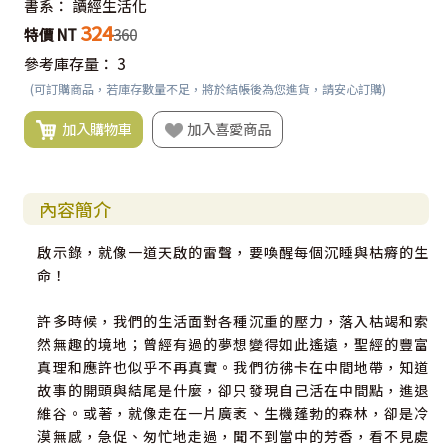
書系：
讀經生活化
324
特價 NT
360
參考庫存量：
3
(可訂購商品，若庫存數量不足，將於結帳後為您進貨，請安心訂購)
加入購物車
加入喜愛商品
內容簡介
啟示錄，就像一道天啟的雷聲，要喚醒每個沉睡與枯瘠的生
命！
許多時候，我們的生活面對各種沉重的壓力，落入枯竭和索
然無趣的境地；曾經有過的夢想變得如此遙遠，聖經的豐富
真理和應許也似乎不再真實。我們彷彿卡在中間地帶，知道
故事的開頭與結尾是什麼，卻只發現自己活在中間點，進退
維谷。或著，就像走在一片廣袤、生機蓬勃的森林，卻是冷
漠無感，急促、匆忙地走過，聞不到當中的芳香，看不見處