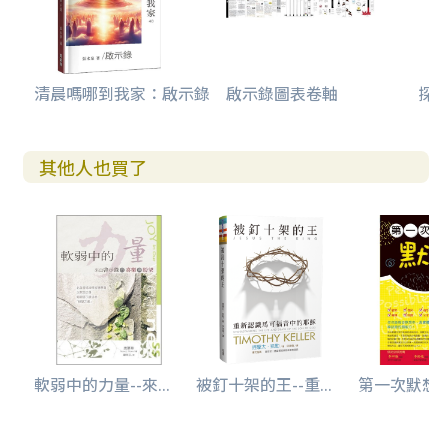
清晨嗎哪到我家：啟示錄
啟示錄圖表卷軸
探
其他人也買了
軟弱中的力量--來...
被釘十架的王--重...
第一次默想