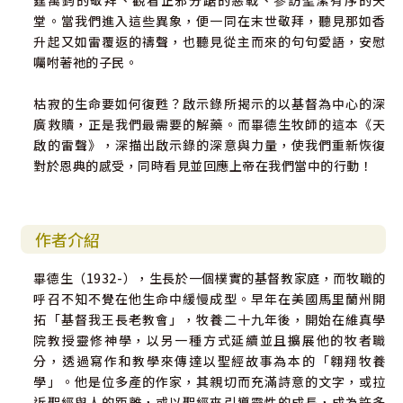
霆萬鈞的敬拜、觀看正邪分踞的惡戰、參訪聖潔有序的天
堂。當我們進入這些異象，便一同在末世敬拜，聽見那如香
升起又如雷覆返的禱聲，也聽見從主而來的句句愛語，安慰
囑咐著祂的子民。
枯寂的生命要如何復甦？啟示錄所揭示的以基督為中心的深
廣救贖，正是我們最需要的解藥。而畢德生牧師的這本《天
啟的雷聲》，深描出啟示錄的深意與力量，使我們重新恢復
對於恩典的感受，同時看見並回應上帝在我們當中的行動！
作者介紹
畢德生（1932-），生長於一個樸實的基督教家庭，而牧職的
呼召不知不覺在他生命中緩慢成型。早年在美國馬里蘭州開
拓「基督我王長老教會」，牧養二十九年後，開始在維真學
院教授靈修神學，以另一種方式延續並且擴展他的牧者職
分，透過寫作和教學來傳達以聖經故事為本的「翱翔牧養
學」。他是位多產的作家，其親切而充滿詩意的文字，或拉
近聖經與人的距離，或以聖經來引導靈性的成長，成為許多