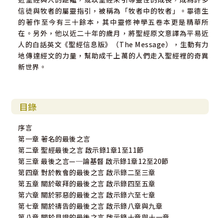
信徒與牧者的屬靈指引，被稱為「牧者中的牧者」。畢德生
的著作至今有三十餘本，其中靈修神學五卷本更是精華所
在。另外，他以近二十年的歲月，將聖經原文意譯為平易近
人的白話英文《聖經信息版》（The Message），生動有力
地傳達經文的力量，幫助成千上萬的人們走入聖經裡的奇異
新世界。
目錄
序言
第一章 著名的最後之言
第二章 聖經最後之言 啟示錄1章1至11節
第三章 最後之言—─論基督 啟示錄1章12至20節
第四章 對於教會的最後之言 啟示錄二至三章
第五章 關於敬拜的最後之言 啟示錄四至五章
第六章 關於邪惡的最後之言 啟示錄六至七章
第七章 關於禱告的最後之言 啟示錄八章與九章
第八章 關於見證的最後之言 啟示錄十章與十一章