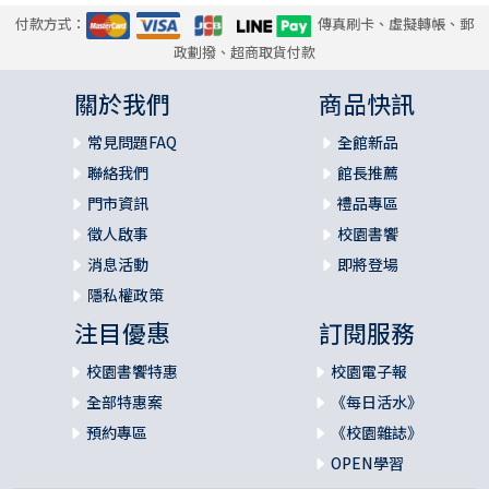
付款方式：
傳真刷卡、虛擬轉帳、郵
政劃撥、超商取貨付款
關於我們
商品快訊
常見問題FAQ
全館新品
聯絡我們
館長推薦
門市資訊
禮品專區
徵人啟事
校園書饗
消息活動
即將登場
隱私權政策
注目優惠
訂閱服務
校園書饗特惠
校園電子報
全部特惠案
《每日活水》
預約專區
《校園雜誌》
OPEN學習