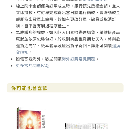
線上刷卡金額僅為訂單成立時，銀行預先授權金額，並未
立即扣款，待訂單完成寄出當日將進行請款，實際請款金
額即為出貨單上金額，故如有更改訂單、缺貨或取消訂
購，皆不會有刷退程序產生。
為維護您的權益，如因個人因素欲辦理退貨，請維持產品
原狀並依原包裝包好，於收到商品鑑賞期七天內，將與欲
退貨之商品、紙本發票及原出貨單寄回。詳細可閱讀
退換
貨須知
。
如需寄送海外，歡迎閱讀
海外訂購常見問題
。
更多常見問題FAQ
你可能也會喜歡