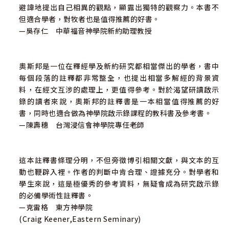
避諱地提出自己相異的觀點，顯露出獨特的觀察力。本書不
但適合學者，對牧者也是值得推薦的好書。
—吳存仁 中華福音神學院新約助理教授
奧斯邦是一位在釋經學及新約研究都相當傑出的學者，書中
每個段落的註釋都非常整全，也提出相當多解經的背景資
料，在經文互涉的處理上，更值得參考。對於渴望研讀啟示
錄的讀者來說，奧斯邦的註釋書是一本相當值得推薦的好
書，同時也適合做為神學院啟示錄課程的教科書及參考書。
—陳壽穗 台灣浸信會神學院專任老師
這本註釋書條理分明，不但旁徵博引相關文獻，與文本的互
動也鞭辟入裡。作者的判斷中肯合理、證據充分。對學者和
學生來說，這是極優秀的參考資料，無疑會成為研究啟示錄
的必備學術性註釋書。
—克雷格 東方神學院
(Craig Keener,Eastern Seminary)