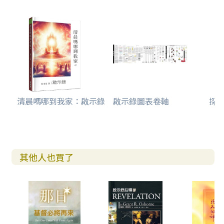
清晨嗎哪到我家：啟示錄
啟示錄圖表卷軸
探
其他人也買了