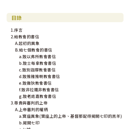
目錄
1.序言
2.給教會的書信
A.起初的異象
B.給七個教會的書信
a.致以弗所教會書信
b.致士每拿教會書信
c.致別迦摩教會書信
d.致推雅推喇教會書信
e.致撒狄教會書信
f.致非拉鐵非教會書信
g.致老底嘉教會書信
3.尊貴與審判的上帝
A.上帝審判的權柄
a.寶座異象(寶座上的上帝、基督那配得揭開七印的羔羊)
b.揭開七印