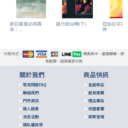
那日基督必將再
啟示錄註釋(下)
亞伯拉罕以
來：...
神
付款方式：
傳真刷卡、虛擬轉帳、郵
政劃撥、超商取貨付款
關於我們
商品快訊
常見問題FAQ
全館新品
聯絡我們
館長推薦
門市資訊
禮品專區
徵人啟事
校園書饗
消息活動
即將登場
隱私權政策