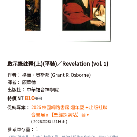
啟示錄註釋(上)(平裝)／Revelation (vol. 1)
作者：
格蘭．奧斯邦
(Grant R. Osborne)
譯者：
顧華德
出版社：
中華福音神學院
810
特價 NT
900
促銷專案：
2026 校園網路書房 週年慶 ✦出版社聯
合書展 x 【聖經探索站】📖✦
( 2026年08月31日止 )
參考庫存量：
1
(可訂購商品，若庫存數量不足，將於結帳後為您進貨，請安心訂購)