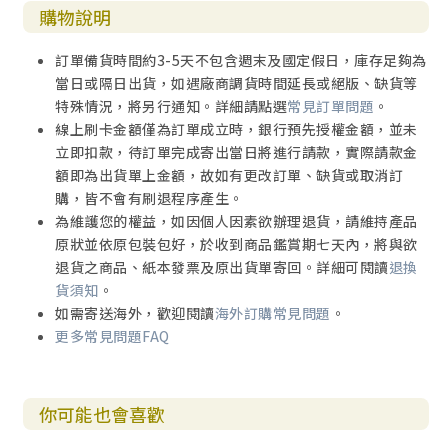
購物說明
訂單備貨時間約3-5天不包含週末及國定假日，庫存足夠為
當日或隔日出貨，如遇廠商調貨時間延長或絕版、缺貨等
特殊情況，將另行通知。詳細請點選
常見訂單問題
。
線上刷卡金額僅為訂單成立時，銀行預先授權金額，並未
立即扣款，待訂單完成寄出當日將進行請款，實際請款金
額即為出貨單上金額，故如有更改訂單、缺貨或取消訂
購，皆不會有刷退程序產生。
為維護您的權益，如因個人因素欲辦理退貨，請維持產品
原狀並依原包裝包好，於收到商品鑑賞期七天內，將與欲
退貨之商品、紙本發票及原出貨單寄回。詳細可閱讀
退換
貨須知
。
如需寄送海外，歡迎閱讀
海外訂購常見問題
。
更多常見問題FAQ
你可能也會喜歡