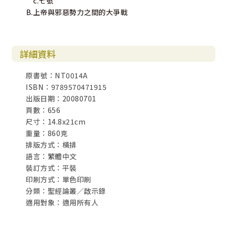
c.七號
B.上帝與邪惡勢力之間的大爭戰
詳細資料
原書號：NT0014A
ISBN：9789570471915
出版日期：20080701
頁數：656
尺寸：14.8x21cm
重量：860克
排版方式：橫排
語言：繁體中文
裝訂方式：平裝
印刷方式：單色印刷
分類：聖經論叢／啟示錄
適用對象：適用所有人