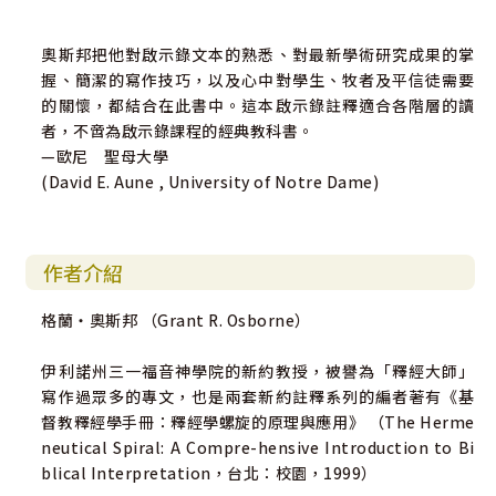
奧斯邦把他對啟示錄文本的熟悉、對最新學術研究成果的掌
握、簡潔的寫作技巧，以及心中對學生、牧者及平信徒需要
的關懷，都結合在此書中。這本啟示錄註釋適合各階層的讀
者，不啻為啟示錄課程的經典教科書。
—歐尼 聖母大學
(David E. Aune , University of Notre Dame)
作者介紹
格蘭‧奧斯邦 （Grant R. Osborne）
伊利諾州三一福音神學院的新約教授，被譽為「釋經大師」
寫作過眾多的專文，也是兩套新約註釋系列的編者著有《基
督教釋經學手冊：釋經學螺旋的原理與應用》 （The Herme
neutical Spiral: A Compre-hensive Introduction to Bi
blical Interpretation，台北：校園，1999）