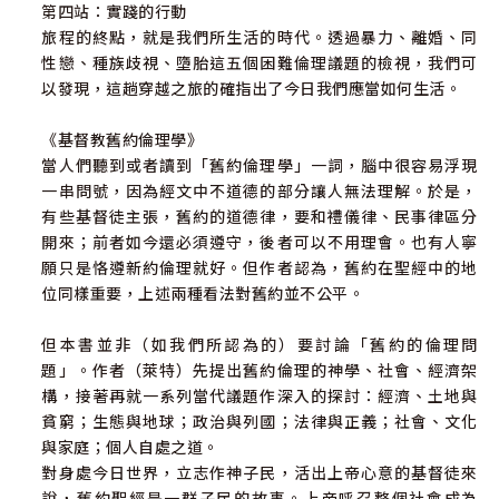
第四站：實踐的行動
旅程的終點，就是我們所生活的時代。透過暴力、離婚、同
性戀、種族歧視、墮胎這五個困難倫理議題的檢視，我們可
以發現，這趟穿越之旅的確指出了今日我們應當如何生活。
《基督教舊約倫理學》
當人們聽到或者讀到「舊約倫理學」一詞，腦中很容易浮現
一串問號，因為經文中不道德的部分讓人無法理解。於是，
有些基督徒主張，舊約的道德律，要和禮儀律、民事律區分
開來；前者如今還必須遵守，後者可以不用理會。也有人寧
願只是恪遵新約倫理就好。但作者認為，舊約在聖經中的地
位同樣重要，上述兩種看法對舊約並不公平。
但本書並非（如我們所認為的）要討論「舊約的倫理問
題」。作者（萊特）先提出舊約倫理的神學、社會、經濟架
構，接著再就一系列當代議題作深入的探討：經濟、土地與
貧窮；生態與地球；政治與列國；法律與正義；社會、文化
與家庭；個人自處之道。
對身處今日世界，立志作神子民，活出上帝心意的基督徒來
說，舊約聖經是一群子民的故事。上帝呼召整個社會成為