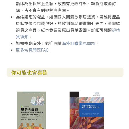
額即為出貨單上金額，故如有更改訂單、缺貨或取消訂
購，皆不會有刷退程序產生。
為維護您的權益，如因個人因素欲辦理退貨，請維持產品
原狀並依原包裝包好，於收到商品鑑賞期七天內，將與欲
退貨之商品、紙本發票及原出貨單寄回。詳細可閱讀
退換
貨須知
。
如需寄送海外，歡迎閱讀
海外訂購常見問題
。
更多常見問題FAQ
你可能也會喜歡