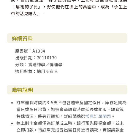
「屬祂的子民」，好使他們在世上的萬國中，成為「永生上
帝的活見證人」。
詳細資料
原書號：A1334
出版日期：20110130
分類：實踐神學／倫理學
適用對象：適用所有人
購物說明
訂單備貨時間約3-5天不包含週末及國定假日，庫存足夠為
當日或隔日出貨，如遇廠商調貨時間延長或絕版、缺貨等
特殊情況，將另行通知。詳細請點選
常見訂單問題
。
線上刷卡金額僅為訂單成立時，銀行預先授權金額，並未
立即扣款，待訂單完成寄出當日將進行請款，實際請款金