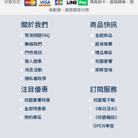
付款方式：
傳真刷卡、虛擬轉帳、郵
政劃撥、超商取貨付款
關於我們
商品快訊
常見問題FAQ
全館新品
聯絡我們
館長推薦
門市資訊
禮品專區
徵人啟事
校園書饗
消息活動
即將登場
隱私權政策
注目優惠
訂閱服務
校園書饗特惠
校園電子報
全部特惠案
《每日活水》
預約專區
《校園雜誌》
OPEN學習