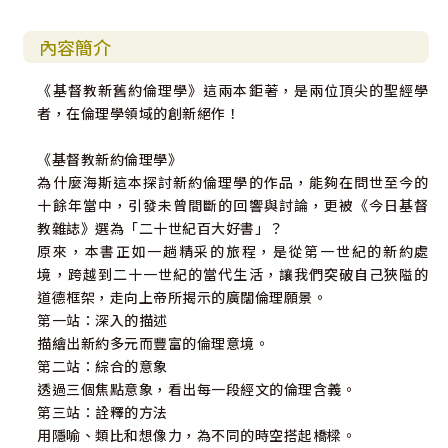
內容簡介
《基督教新舊約倫理學》這兩本鉅著，是兩位頂尖的聖經學
者，在倫理學領域的創新絕作！
《基督教新約倫理學》
為什麼海斯這本探討新約倫理學的作品，能夠在問世至今的
十餘年當中，引發未曾間斷的回響與討論，更被《今日基督
教雜誌》選為「二十世紀百大好書」？
原來，本書正如一趟精采的旅程，是從第一世紀的新約處
境，跨越到二十一世紀的當代生活，讓我們突破自己狹隘的
道德框架，走向上帝所揭示的廣闊倫理願景。
第一站：深入的描述
描繪出新約多元而豐富的倫理意境。
第二站：綜合的意象
透過三個焦點意象，看出每一段經文的倫理含義。
第三站：詮釋的方法
用隱喻、類比和想像力，為不同的時空搭起橋樑。