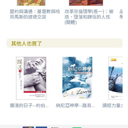
盟約與溝通：基督教與哈
改革宗倫理學(卷一)：被
品
貝馬斯的道德交談
造、墮落和歸信的人性
學
(簡體)
其他人也買了
擱淺的日子--約伯...
納尼亞神學--路易...
讀經力量大--