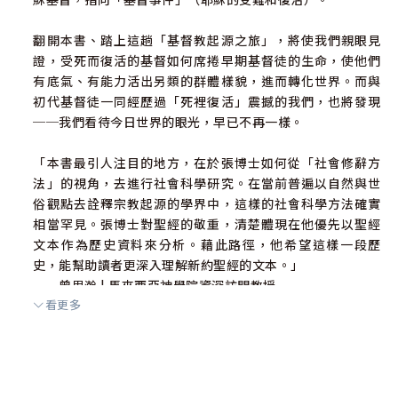
翻開本書、踏上這趟「基督教起源之旅」，將使我們親眼見
證，受死而復活的基督如何席捲早期基督徒的生命，使他們
有底氣、有能力活出另類的群體樣貌，進而轉化世界。而與
初代基督徒一同經歷過「死裡復活」震撼的我們，也將發現
──我們看待今日世界的眼光，早已不再一樣。
「本書最引人注目的地方，在於張博士如何從「社會修辭方
法」的視角，去進行社會科學研究。在當前普遍以自然與世
俗觀點去詮釋宗教起源的學界中，這樣的社會科學方法確實
相當罕見。張博士對聖經的敬重，清楚體現在他優先以聖經
文本作為歷史資料來分析。藉此路徑，他希望這樣一段歷
史，能幫助讀者更深入理解新約聖經的文本。」
──曾思瀚 | 馬來西亞神學院資深訪問教授
看更多
「基督信仰是植基於歷史事件，而歷史一向是詮釋的較量，
並且詮釋的成果決定現時的創造，也形塑未來的想像。換句
話說，教會委身於探究聖經經文，是天經地義、責無旁貸
的，因為信仰群體對於聖經的理解，不但影響了身分的認同