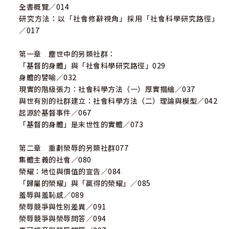
全書概覽／014
研究方法：以「社會修辭視角」採用「社會科學研究路徑」
／017
第一章 塵世中的另類社群：
「基督的身體」與「社會科學研究路徑」029
身體的譬喻／032
現實的階級張力：社會科學方法（一）厚實描繪／037
與世有別的社群建立：社會科學方法（二）理論與模型／042
起源於基督事件／067
「基督的身體」是末世性的實體／073
第二章 重劃榮辱的另類社群077
集體主義的社會／080
榮耀：地位與價值的宣告／084
「歸屬的榮耀」與「贏得的榮耀」／085
羞辱與羞恥感／089
榮辱競爭與性別差異／091
榮辱競爭與榮辱問答／094