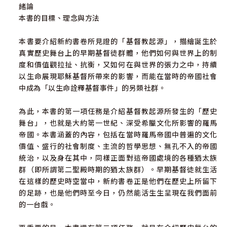
緒論
撒都該人的潔淨觀／185
本書的目標、理念與方法
法利賽人的潔淨觀／189
誰是昆蘭社群？／196
本書要介紹新約書卷所見證的「基督教起源」，描繪誕生於
昆蘭社群的潔淨觀／199
真實歷史舞台上的早期基督徒群體，他們如何與世界上的制
預備道路（一）：往外觸及、向下給予／207
度和價值觀拉扯、抗衡，又如何在與世界的張力之中，持續
「新的創造」與「心的界線」／210
以生命展現耶穌基督所帶來的影響，而能在當時的帝國社會
預備道路（二）：悔改的洗／214
中成為「以生命詮釋基督事件」的另類社群。
指向「基督事件」的禮儀變革／221
復和：基督身體的關鍵潔淨標記與身分認同／227
為此，本書的第一項任務是介紹基督教起源所發生的「歷史
舞台」，也就是大約第一世紀、深受希臘文化所影響的羅馬
第五章 不容於帝國意識形態的另類社群233
帝國。本書涵蓋的內容，包括在當時羅馬帝國中普遍的文化
信仰的脈絡與跳躍／235
價值、盛行的社會制度、主流的哲學思想、無孔不入的帝國
先知傳統的困局與信仰跳躍／236
統治，以及身在其中，同樣正面對這帝國處境的各種猶太族
新困局：帝國意識形態／244
群（即所謂第二聖殿時期的猶太族群）。早期基督徒就生活
天啟文學面對的困局／250
在這樣的歷史時空當中，新約書卷正是他們在歷史上所留下
天啟文學是對帝國意識形態的反抗／256
的足跡，也是他們時至今日，仍然能活生生呈現在我們面前
天啟文學的解經模式／263
的一台戲。
天啟文學的信仰跳躍／269
帝國崇拜／275