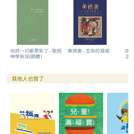
他將一切都更新了--聖經
美德書--生命的賞報
成
神學新探(簡體)
活
其他人也買了