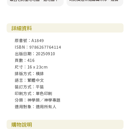
繁」
是繪製於皮革或蒲草紙上，而
同工來到楷弦老師的辦公室。
是鑲嵌在東正教聖喬治教堂內
當天聊得非常愉快，總編輯跟
的馬賽克地板上。據推測，它
楷弦老師聊了很多有意思的麻
應是主後六世紀下半葉的作
辣話題（請去問老黃XD），我
品，原來的尺寸大約是長15.6
也趁機會，跟他請教才接觸沒
米，寬6米，可惜只有四分之一
多久的「天啟保羅」觀點。
詳細資料
保存了下來，整個地圖使用八
種不同的顏色，描繪聖地及其
鄰近地區，自黎巴嫩至埃及的
原書號：A1849
尼羅河三角洲，其中包括城
市、地貌、植物與動物。另外
ISBN：9786267764114
有150多條希臘文銘文，包括
出版日期：20250910
地名標示，引述聖經經文，以
及其他古代文獻。儘管有這麼
頁數：416
多資訊，在學者眼中這馬賽克
尺寸：16 x 23cm
地板展現的僅是藝術與工藝的
成就，沒有人認真地看待它在
排版方式：橫排
歷史或地理上的價值。
語言：繁體中文
裝訂方式：平裝
印刷方式：單色印刷
分類：神學類／神學專題
適用對象：適用所有人
購物說明