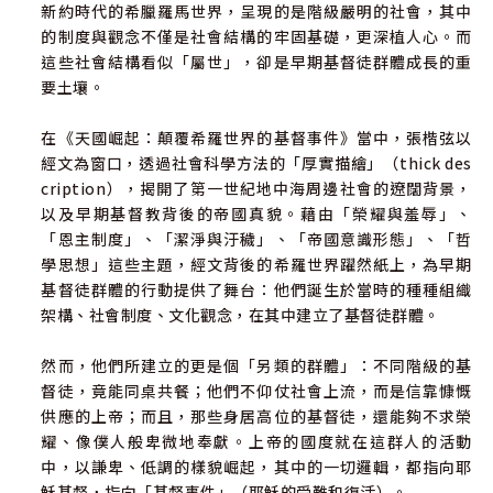
新約時代的希臘羅馬世界，呈現的是階級嚴明的社會，其中
的制度與觀念不僅是社會結構的牢固基礎，更深植人心。而
這些社會結構看似「屬世」，卻是早期基督徒群體成長的重
要土壤。
在《天國崛起：顛覆希羅世界的基督事件》當中，張楷弦以
經文為窗口，透過社會科學方法的「厚實描繪」（thick des
cription），揭開了第一世紀地中海周邊社會的遼闊背景，
以及早期基督教背後的帝國真貌。藉由「榮耀與羞辱」、
「恩主制度」、「潔淨與汙穢」、「帝國意識形態」、「哲
學思想」這些主題，經文背後的希羅世界躍然紙上，為早期
基督徒群體的行動提供了舞台：他們誕生於當時的種種組織
架構、社會制度、文化觀念，在其中建立了基督徒群體。
然而，他們所建立的更是個「另類的群體」：不同階級的基
督徒，竟能同桌共餐；他們不仰仗社會上流，而是信靠慷慨
供應的上帝；而且，那些身居高位的基督徒，還能夠不求榮
耀、像僕人般卑微地奉獻。上帝的國度就在這群人的活動
中，以謙卑、低調的樣貌崛起，其中的一切邏輯，都指向耶
穌基督，指向「基督事件」（耶穌的受難和復活）。