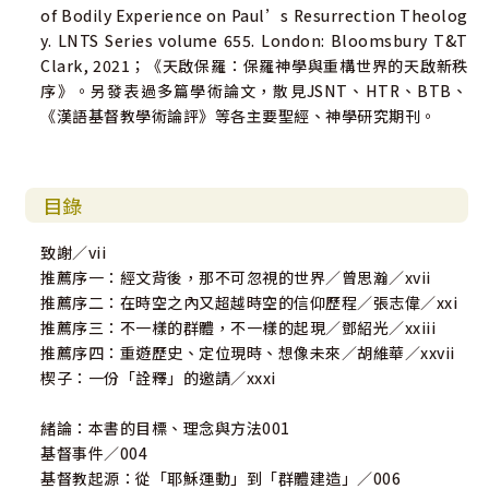
of Bodily Experience on Paul’s Resurrection Theolog
y. LNTS Series volume 655. London: Bloomsbury T&T
Clark, 2021；《天啟保羅：保羅神學與重構世界的天啟新秩
序》。另發表過多篇學術論文，散見JSNT、HTR、BTB、
《漢語基督教學術論評》等各主要聖經、神學研究期刊。
目錄
致謝／vii
推薦序一：經文背後，那不可忽視的世界／曾思瀚／xvii
推薦序二：在時空之內又超越時空的信仰歷程／張志偉／xxi
推薦序三：不一樣的群體，不一樣的起現／鄧紹光／xxiii
推薦序四：重遊歷史、定位現時、想像未來／胡維華／xxvii
楔子：一份「詮釋」的邀請／xxxi
緒論：本書的目標、理念與方法001
基督事件／004
基督教起源：從「耶穌運動」到「群體建造」／006