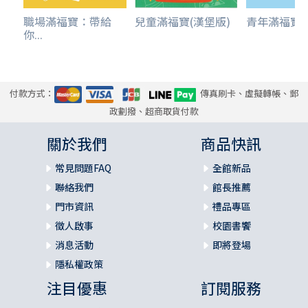
職場滿福寶：帶給
兒童滿福寶(漢堡版)
青年滿福寶YO
你...
付款方式：
傳真刷卡、虛擬轉帳、郵
政劃撥、超商取貨付款
關於我們
商品快訊
常見問題FAQ
全館新品
聯絡我們
館長推薦
門市資訊
禮品專區
徵人啟事
校園書饗
消息活動
即將登場
隱私權政策
注目優惠
訂閱服務