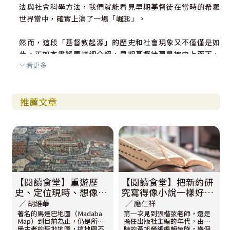
法與社會科學方法，我們就能看見早期基督徒在當時的希羅
世界當中，確實上演了一場「崛起」。
然而，這段「基督教起源」的歷史和社會現象又不僅僅是如
此。正如本書將要詳細介紹，早期基督徒更是被由上而下、
看更多
介入塵世之間的「基督事件」所塑造，甚至他們的「崛起方
式」也必須被「基督事件」重新定義。正是這由上而下的力
量，使基督徒群體雖從底層而起，且必須在各樣制度中生
推薦文章
存、發展，卻成為與世界上權力結構有所區別的另類社群。
他們「崛起」的樣貌與方式，也同樣衝擊了世界的價值觀，
因為他們被引導要去展現的，就是那從上而下的「基督事
件」之樣貌。也只有這種超越邊緣或壯大的表象，且帶著另
類意義的「崛起」，才能算是「天國」在塵世間的開展，也
才是「基督事件」的延伸。
【閱讀食堂】重遊歷
【閱讀食堂】把新約研
史、定位現時、想像未
究寫得像小說一樣好看
來
——淺談張楷弦老師
∕ 胡維華
∕ 應仁祥
《天國崛起》裡的
著名的馬達巴地圖（Madaba
第一次見到張楷弦老師，還是
Map）到目前為止，仍是所知
擔任出版社主編的年代，由當
「輕、快、準、顯、
最古老的聖地地圖，這地圖不
時的黃旭榮總編輯帶隊，幾個