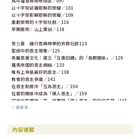
馬可福音與榮辱問答／097
以十字架認識耶穌的榮耀／101
以十字架彰顯耶穌的榮耀／109
重劃榮辱的十字架社群／116
早期案例：山上寶訓／118
第三章 踐行恩典神學的另類社群123
聖經中的恩主現象／125
希臘恩惠文化：建立「互惠回饋」的「長期關係」／129
羅馬帝國的恩主網絡／133
唯有上帝是最好的恩主／138
教會的恩主爭議／142
在恩主制度中「互為恩主」／150
在愛的關係中成為「僕人恩主」／159
初代女性門徒：第一批實踐「僕人恩主」的信仰先鋒／165
看更多
第四章 突破邊界、尋求復和的另類社群173
文化人類學中的潔淨與汙穢／174
內容連載
潔淨條例與創世敘事／178
潔淨觀念與身分認同／181