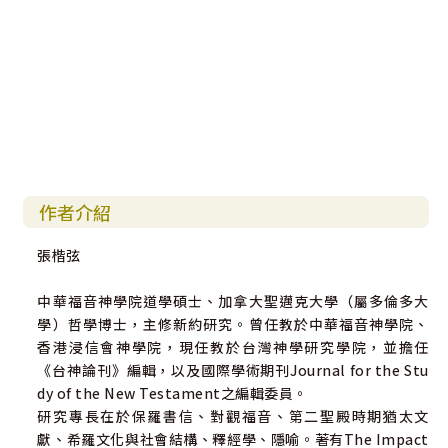
與展現，更會進一步定奪教會的樣貌、宣教的使命，以及社
會的參與。」
──胡維華 | 國際歐華神學院院長
作者介紹
張楷弦
中華福音神學院道學碩士、加拿大聖邁克大學（屬多倫多大
學）哲學博士，主修新約研究。曾任教於中華福音神學院、
香港浸信會神學院，現任教於台灣神學研究學院，並擔任
《台神論刊》編輯，以及國際學術期刊Journal for the Stu
dy of the New Testament之編輯委員。
研究專長在於保羅書信、對觀福音、第二聖殿時期猶太文
獻、希羅文化與社會結構、釋經學、隱喻。著有The Impact