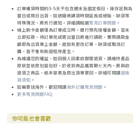
訂單備貨時間約3-5天不包含週末及國定假日，庫存足夠為
當日或隔日出貨，如遇廠商調貨時間延長或絕版、缺貨等
特殊情況，將另行通知。詳細請點選
常見訂單問題
。
線上刷卡金額僅為訂單成立時，銀行預先授權金額，並未
立即扣款，待訂單完成寄出當日將進行請款，實際請款金
額即為出貨單上金額，故如有更改訂單、缺貨或取消訂
購，皆不會有刷退程序產生。
為維護您的權益，如因個人因素欲辦理退貨，請維持產品
原狀並依原包裝包好，於收到商品鑑賞期七天內，將與欲
退貨之商品、紙本發票及原出貨單寄回。詳細可閱讀
退換
貨須知
。
如需寄送海外，歡迎閱讀
海外訂購常見問題
。
更多常見問題FAQ
你可能也會喜歡