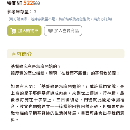
522
特價 NT
580
參考庫存量：
2
(可訂購商品，若庫存數量不足，將於結帳後為您進貨，請安心訂購)
加入購物車
加入喜愛商品
內容簡介
基督教究竟是怎麼開始的？
讓厚實的歷史描繪，體現「在世而不屬世」的基督教起源！
如果有人問：「基督教是怎麼開始的？」或許我們會說，是
上帝的兒子耶穌基督道成肉身，來到世上傳道、行神蹟，最
後被釘死在十字架上，三日後復活，門徒就此開始傳揚福
音，教會也開始建立──這樣的回答固然正確，但如果更細
緻地描繪早期基督徒的生活與發展，畫面可能會出乎我們意
料。