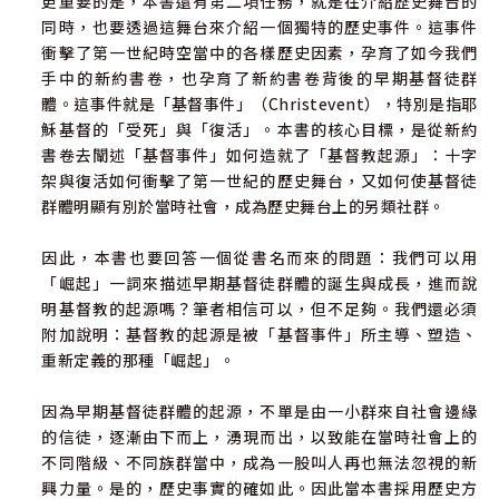
更重要的是，本書還有第二項任務，就是在介紹歷史舞台的
新約的信仰跳躍（一）：更劇烈的非暴力爭戰／283
同時，也要透過這舞台來介紹一個獨特的歷史事件。這事件
新約的信仰跳躍（二）：體現十字架的生命與社群／290
衝擊了第一世紀時空當中的各樣歷史因素，孕育了如今我們
手中的新約書卷，也孕育了新約書卷背後的早期基督徒群
第六章 參與轉化的另類社群299
體。這事件就是「基督事件」（Christevent），特別是指耶
「復活」觀念起源於「恩約」中的盼望／302
穌基督的「受死」與「復活」。本書的核心目標，是從新約
「復活」與「轉化」的關係／310
書卷去闡述「基督事件」如何造就了「基督教起源」：十字
復活盼望與希臘哲學的對比／318
架與復活如何衝擊了第一世紀的歷史舞台，又如何使基督徒
透過哲學觀念與技巧去建立群體／322
群體明顯有別於當時社會，成為歷史舞台上的另類社群。
參與末世性爭戰的群體／328
斯多葛學派與保羅思想的結構性相似／333
因此，本書也要回答一個從書名而來的問題：我們可以用
「基督事件」是從外介入的轉化力量／338
「崛起」一詞來描述早期基督徒群體的誕生與成長，進而說
「基督的身體」是參與末世轉化的另類社群／343
明基督教的起源嗎？筆者相信可以，但不足夠。我們還必須
參考書目／349
附加說明：基督教的起源是被「基督事件」所主導、塑造、
重新定義的那種「崛起」。
因為早期基督徒群體的起源，不單是由一小群來自社會邊緣
的信徒，逐漸由下而上，湧現而出，以致能在當時社會上的
不同階級、不同族群當中，成為一股叫人再也無法忽視的新
興力量。是的，歷史事實的確如此。因此當本書採用歷史方