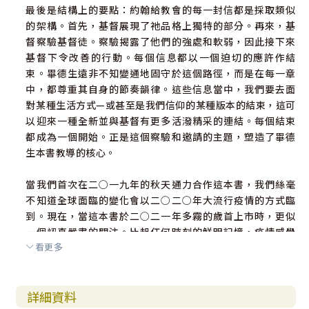
最後是結構上的要點：約翰給教會的每一封信都是採取類似
的架構。首先，基督展現了祂品格上獨特的部分。再來，基
督察驗基督徒。察驗揭露了他們的強處和軟弱，因此接下來
基督下令改善的行動。每個信息都以一個迫切的應許作結
束。畢德生遠非不知變通地固守於這個路徑，而是在每一章
中，都尊重其自身的節奏韻律。這些信息當中，我們要去面
對某種生活方式—或甚至是我們信仰的某種版本的結束，這可
以迎來一種全新並與基督有更多活潑精采的連結。每個結束
都成為一個開始。正是這個察驗和邀請的主題，塑造了畢德
生本書教導的核心。
當我們首次在二○一九年的秋天通力合作這本書，我們絲毫
不知道全球面臨的變化會以二○二○年大流行疫情的方式臨
到。現在，當這本書於二○二一年多霧的歲首上市時，更似
一個認真嚴肅的關注。比起任何時刻的鮮明記憶，疫情感覺
看更多
像是世界末日。隨之而來的是哀傷、反省和盼望—這些元素都
呈獻在這本書的字裡行間。
詳細資料
帶著沉靜的喜悅與期待，我們水溪所有的出版同仁，連同畢