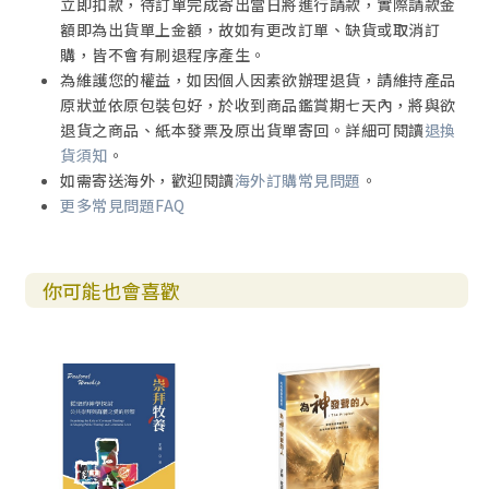
立即扣款，待訂單完成寄出當日將進行請款，實際請款金
額即為出貨單上金額，故如有更改訂單、缺貨或取消訂
啟示錄二十一章5∼7節（和合本2010）
購，皆不會有刷退程序產生。
為維護您的權益，如因個人因素欲辦理退貨，請維持產品
聖經的最後一卷書啟示錄，有一些最適合開始新的一年的話
原狀並依原包裝包好，於收到商品鑑賞期七天內，將與欲
語，能讓我們著手規畫行事曆的頁面。艾略特（T. S. Eliot）
退貨之商品、紙本發票及原出貨單寄回。詳細可閱讀
退換
在〈小吉丁〉（Little Gidding）寫道：
貨須知
。
如需寄送海外，歡迎閱讀
海外訂購常見問題
。
我們稱為開始的地方往往是結束，
更多常見問題FAQ
而宣告結束就是著手開始。
終點就是我們出發的地方。
你可能也會喜歡
「終點就是我們出發的地方。」聖經的結尾，是我們新的一
年生活的開始。它對我們的心
境和狀態說話，用這種方式動工在我們身上。
在新年的這一天，會有的特別心情和典型心理是展望未來。
我們有著許多在前頭開展的全新日子。面對它們，我們充滿
好奇，也不免惶恐。好些外行的先知做出各式各樣預言。星
座雜誌和占星專家來到他們的高峰旺季。報章雜誌上激增的