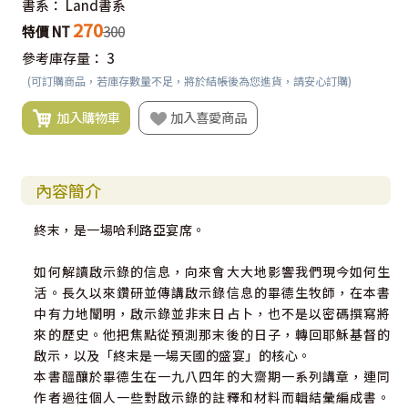
書系：
Land書系
270
特價 NT
300
參考庫存量：
3
(可訂購商品，若庫存數量不足，將於結帳後為您進貨，請安心訂購)
加入購物車
加入喜愛商品
內容簡介
終末，是一場哈利路亞宴席。
如何解讀啟示錄的信息，向來會大大地影響我們現今如何生
活。長久以來鑽研並傳講啟示錄信息的畢德生牧師，在本書
中有力地闡明，啟示錄並非末日占卜，也不是以密碼撰寫將
來的歷史。他把焦點從預測那末後的日子，轉回耶穌基督的
啟示，以及「終末是一場天國的盛宴」的核心。
本書醞釀於畢德生在一九八四年的大齋期一系列講章，連同
作者過往個人一些對啟示錄的註釋和材料而輯結彙編成書。