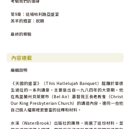
考驗我們的委身
第9章：這場哈利路亞盛宴
羔羊的婚宴：祝願
最終的察驗
內容連載
編輯說明
《天國的盛宴》（This Hallelujah Banquet）醞釀於畢德
生過往的一系列講章，主要是出自一九八四年的大齋期，他
在馬里蘭州貝萊爾市（Bel Air）基督我王長老教會（Christ
Our King Presbyterian Church）的講道內容，連同一些他
自己個人檔案裡更豐富的註釋和材料。
水溪（WaterBrook）出版社的團隊，挑選了這份材料，並