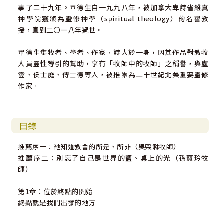
事了二十九年。畢德生自一九九八年，被加拿大卑詩省維真
神學院獲頒為靈修神學（spiritual theology）的名譽教
授，直到二〇一八年過世。
畢德生集牧者、學者、作家、詩人於一身，因其作品對教牧
人員靈性導引的幫助，享有「牧師中的牧師」之稱譽，與盧
雲、侯士庭、傅士德等人，被推崇為二十世紀北美重要靈修
作家。
目錄
推薦序一：祂知道教會的所是、所非（吳榮滁牧師）
推薦序二：別忘了自己是世界的鹽、桌上的光（孫寶玲牧
師）
第1章：位於終點的開始
終點就是我們出發的地方