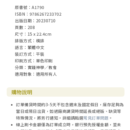
德生一家人的所有祝福，將這本特別的書獻給讀者們。願它
原書號：A1790
引導你進入對神羔羊的更深入認識；這位羔羊邀請我們所有
ISBN：9786267233702
人前來祂的永恆婚宴、這場豐盛又及時的哈利路亞宴席。
出版日期：20230710
—編輯 保羅．帕斯特（Paul J. Pastor）
頁數：208
尺寸：15 x 22.4cm
===
排版方式：橫排
語言：繁體中文
終點就是我們出發的地方
裝訂方式：平裝
印刷方式：單色印刷
那位坐在寶座上的說：
分類：實踐神學／教會
「看哪，我把一切都更新了！」
適用對象：適用所有人
他又說：
「你要寫下來，
因為這些話是可信靠的，是真實的。」
購物說明
他又對我說：
「成了！我是阿拉法，我是俄梅戛；
訂單備貨時間約3-5天不包含週末及國定假日，庫存足夠為
我是開始，我是終結。
當日或隔日出貨，如遇廠商調貨時間延長或絕版、缺貨等
我要把生命的泉水白白賜給那口渴的人喝。
特殊情況，將另行通知。詳細請點選
常見訂單問題
。
得勝的要承受這些為業；
線上刷卡金額僅為訂單成立時，銀行預先授權金額，並未
我要作他的神，他要作我的兒子。