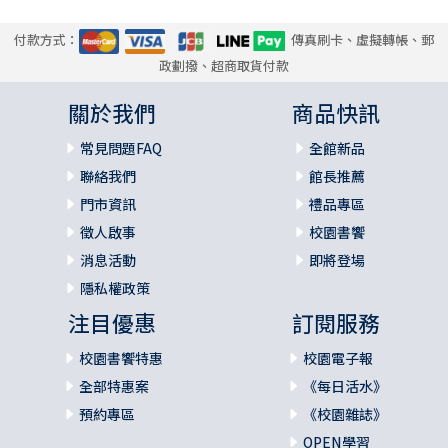
內，世界上可能發生的事情，卻發現啟示錄沒有說出任何事
情，可以幫助我們理解即將來臨的日子。我們對生活和家人
付款方式：
傳真刷卡、虛擬轉帳、郵
懷有一些盼望，卻發現啟示錄沒有談到任何有關我們前景如
政劃撥、超商取貨付款
何的蛛絲馬跡。於是，我們回過頭去看政治評析，埋首報紙
關於我們
商品快訊
鑽研星座，偶爾讀一篇科幻小說作為逃避，竭盡所能地如此
過日子。
常見問題FAQ
全館新品
聯絡我們
館長推薦
怎麼了，發生了什麼事？啟示錄—儘管是神聖的經文—是否辜
負了我們？上帝的話語，雖然在之前數世紀受到相當的看
門市資訊
禮品專區
重，但要與我們這個成年人、成熟的世界溝通，卻顯得頗不
徵人啟事
校園書饗
夠看？我們把啟示錄的作者和讀者，歸類成手相算命師之列—
消息活動
即將登場
天花亂墜而且有些離譜。
隱私權政策
或者，是不是我們沒有付出足夠的思考？也許閱讀啟示錄需
注目優惠
訂閱服務
要的是某種辛苦費力的專注，去弄懂許多的象徵符號，去處
校園書饗特惠
校園電子報
理年代順序，以及去搞清楚預言內容。許多人的確已經那樣
做了。他們執著於未來，卻不願意承認聖經沒有對未來下定
全部特惠案
《每日活水》
論，於是扭曲及安排其中的內容，直到最後誕生了他們想要
預約專區
《校園雜誌》
聽的話。歷史變成了安排在先知預言裡的分期連載。日期已
OPEN學習