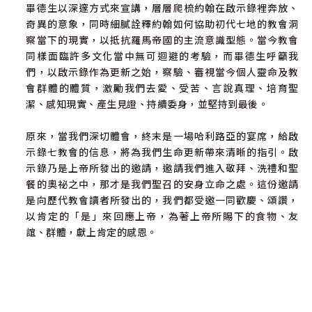
畢德生以深邃方式來宣講，層層爬梳約翰在啟示錄裡奔放、
奇異的意象，同時細膩詮釋約翰如何協助初代七地的教會洞
察當下的現實，以抵抗羅馬帝國的主流意識型態。當今教會
同樣面臨許多文化當中無可迴避的考驗，而畢德生呼籲我
們，以啟示錄作為更新之始，察驗、審視當今個人靈命及教
會群體的體質，激勵我們去愛、受苦、言說真理、培育聖
潔、感知現實、產生見證、持續委身，並堅持到最後。
原來，當我們深切體會，終末是一場哈利路亞的宴席，給啟
示錄七教會的信息，將為我們生命更新帶來清晰的指引。啟
示錄乃是上帝所發出的邀請，邀請我們進入敬拜、洗禮和聖
餐的奧祕之中，那才是我們聖召的安身立命之處。這份邀請
是向歷代教會讀者所發出的，我們都受邀一同歡慶、頌讚，
以肯定的「是」來回應上帝，為著上帝所賜下的食物、友
誼、群體，獻上肯定的感恩。