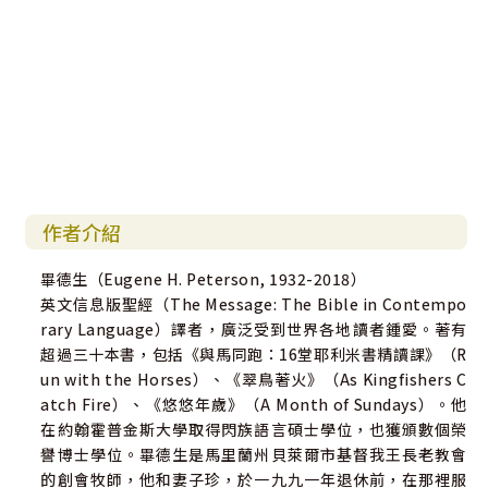
作者介紹
畢德生（Eugene H. Peterson, 1932-2018）
英文信息版聖經（The Message: The Bible in Contempo
rary Language）譯者，廣泛受到世界各地讀者鍾愛。著有
超過三十本書，包括《與馬同跑：16堂耶利米書精讀課》（R
un with the Horses）、《翠鳥著火》（As Kingfishers C
atch Fire）、《悠悠年歲》（A Month of Sundays）。他
在約翰霍普金斯大學取得閃族語言碩士學位，也獲頒數個榮
譽博士學位。畢德生是馬里蘭州貝萊爾市基督我王長老教會
的創會牧師，他和妻子珍，於一九九一年退休前，在那裡服