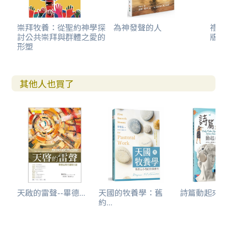
文章內容包括：商業前景、藝文展望、政治預測、期待的社
會改變。即使這些林林總總，也沒有誰能不去問個人性的問
題：這些將會帶給我什麼？有什麼等著被記錄在新一年日記
崇拜牧養：從聖約神學探
為神發聲的人
禮
討公共崇拜與群體之愛的
版)
的內頁？
形塑
啟示錄是上帝的話語，向著對未來那種焦慮與盼望相互交織
的狀態說話。對擔憂及關切未來的人來說，啟示錄是上帝及
其他人也買了
時的話語。
在我們的年歲之中，新年這一天是我們用來表達對未來關心
的日子。啟示錄這卷書，則是用聖經經文來處理「我們關心
的未來」這部分。
我們開始閱讀啟示錄時，首先感到困惑，接著是失望。我們
被作者搞得一頭霧水，他提到天使與龍、吃書的人與吃人巨
獸、無底坑與神祕數字、稀奇古怪的野獸與黃金般的城市。
這種語言讓我們摸不著頭緒。接著，我們大失所望，因為在
天啟的雷聲--畢德...
天國的牧養學：舊
詩篇動起來！(
啟示錄裡找不到我們正在尋尋覓覓的東西。我們想要知道未
約...
來將會發生什麼事情，卻只發現啟示錄既沒有提到任何日
期，也沒有透露任何人名。我們害怕在接下來的十二個月