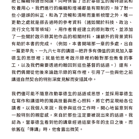
把它編輯得適合閱讀，同時保留了忠於畢德生的獨特語氣和
牧養用心。我們進行的編輯和增補都是有限制的，除了對一
些小錯誤的糾正，和為了流暢和清晰而重新梳理之外，唯一
更動之處就是挪去過時的參考資料（諸如關於科技、政治、
流行文化等等領域），用作者曾經建立的原則取代，並添加
了一些關於啟示錄其他作品的相關材料，讓額外的背景資料
有助於本書的完成。（例如，本書開場那一章的多處，出自
一篇更早先、一九六七年的講道—把許多有價值的洞見加入畢
德生的思想裡；就是他思考啟示錄裡約翰對那些教會的事
工，以及我們需要透過約翰回到這些基督的話語。）還有，
我們偶爾從他後來論啟示錄的寫作裡，引用了一些與他之前
講道自然契合的特別深度見解而安插其中。
我們儘可能不隨意改動畢德生的話語或思想，並採用畢德生
在寫作和講道時的獨具技藝與悉心照料，將它們呈現給各位
讀者。以我個人來說，我參與這份工作時，開心地留意到有
一股特別的親密感，來自於那些注定要被說出來的話語。我
認為，當畢德生看到他的講章經過這麼多年的主日之後，而
依舊在「傳講」時，他會露出微笑。