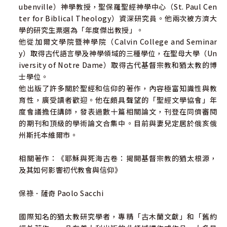
ubenville）神學教授，聖保羅聖經神學中心（St. Paul Cen
他如何表達自己、實現使命，直到死亡。
ter for Biblical Theology）資深研究員。他兩次被方濟大
在薩奇教授具體而鮮活細膩的描繪裡，我們體會到耶穌如何
學的研究生票選為「年度傑出教授」。
逐步彰顯和行動他的默西亞身分，以及「天主的國」來到人
他從加爾文學院暨神學院（Calvin College and Seminar
世間的好消息，以及這個好消息的內涵；
y）取得古代語言學及神學領域的三種學位，在聖母大學（Un
在如同我們一樣血肉之驅、和尋常人一樣也吃也喝的耶穌身
iversity of Notre Dame）取得古代基督宗教和猶太教的博
上，逐步依循聖神的痕跡。
士學位。
本書的特點之一是：書中的切入點在福音的更早階段。薩奇
他出版了許多關於聖經和信仰的著作，內容極富知識性與教
教授在某種程度上，是將自己置於傳統編纂的神學解釋——這
育性，廣受讀者歡迎。他在頗具聲望的「聖經文學協會」年
些神學解釋已經出現在新約聖經中，並發展成為接下來幾個
度會議擔任講師，發表過數十篇相關論文，刊登在同儕審閱
世紀的豐富神學，一直到我們這時代——稍微早一些的時間。
的期刊和頂級的學術論文合集中。目前與妻兒定居於俄亥俄
因此，讀者們幾乎可以立刻感受到聖經「這些事件正在發
州斯托本維爾市。
展」的當下的張力與奧秘；在我們對此歷史所知更多、明白
耶穌所處的環境與世界樣貌之後，我們對新約以及耶穌的教
相關著作：《耶穌與死海古卷：揭開基督宗教的猶太根源，
導，將會有簇新的視野。
及其如何影響初代教會與信仰》
二十世紀中葉「古木蘭文件」和「舊約經外著作」的發現，
開啟了史料富藏的世紀新頁。分布在古木蘭洞穴裡的舊約經
保祿．薩奇 Paolo Sacchi
外著作殘篇，讓人注意到：原來在基督之前的猶太教中，並
不是只有一種神學路線，而且神學思想也在發展進程中。這
國際知名的猶太教研究學者，專精「古木蘭文獻」和「舊約
些企尋天主的神學路線和派別多不勝數，當中有些立場不