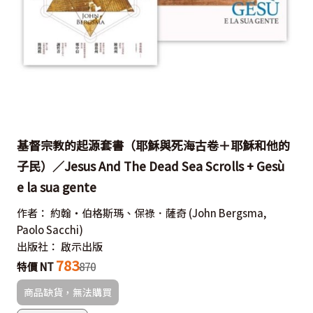
基督宗教的起源套書（耶穌與死海古卷＋耶穌和他的
子民）／Jesus And The Dead Sea Scrolls + Gesù
e la sua gente
作者：
約翰‧伯格斯瑪、保祿．薩奇
(John Bergsma,
Paolo Sacchi)
出版社：
啟示出版
783
特價 NT
870
商品缺貨，無法購買