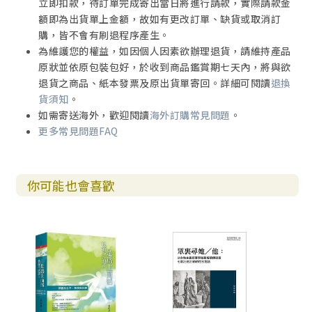
立即扣款，待訂單完成寄出當日將進行請款，實際請款金
額即為出貨單上金額，故如有更改訂單、缺貨或取消訂
購，皆不會有刷退程序產生。
為維護您的權益，如因個人因素欲辦理退貨，請維持產品
原狀並依原包裝包好，於收到商品鑑賞期七天內，將與欲
退貨之商品、紙本發票及原出貨單寄回。詳細可閱讀
退換
貨須知
。
如需寄送海外，歡迎閱讀
海外訂購常見問題
。
更多常見問題FAQ
你可能也會喜歡