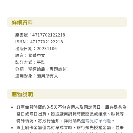
詳細資料
原書號：4717702122218
ISBN：4717702122218
出版日期：20231106
語言：繁體中文
裝訂方式：平裝
分類：聖經論叢／專題論述
適用對象：適用所有人
購物說明
訂單備貨時間約3-5天不包含週末及國定假日，庫存足夠為
當日或隔日出貨，如遇廠商調貨時間延長或絕版、缺貨等
特殊情況，將另行通知。詳細請點選
常見訂單問題
。
線上刷卡金額僅為訂單成立時，銀行預先授權金額，並未