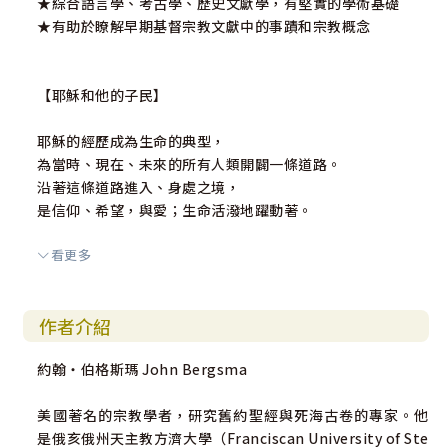
★綜合語言學、考古學、歷史文獻學，有堅實的學術基礎
★有助於瞭解早期基督宗教文獻中的事蹟和宗教概念
【耶穌和他的子民】
耶穌的經歷成為生命的典型，
為當時、現在、未來的所有人類開闢一條道路。
沿著這條道路進入、身處之境，
是信仰、希望，與愛；生命活潑地躍動著。
看更多
國際知名猶太教研究學者保祿・薩奇教授，在當今世代有更
多史料知識之後，應用他對猶太教世界的博學多聞去解釋福
音，特別是為了認識耶穌這個人，在耶穌生活的場景中，勾
作者介紹
勒他的樣貌，以薩奇教授自己的話來說：「我的所能在於我
受過猶太宗教文化學和古典哲學的培育，以希臘文和拉丁文
約翰‧伯格斯瑪 John Bergsma
研讀過包括福音在內的一些文獻。所以，我會試著在包括
『古木蘭文件』和『舊約經外著作』的歷史與文化思想背景
美國著名的宗教學者，研究舊約聖經與死海古卷的專家。他
上，描繪福音中的耶穌」，亦即，作者嘗試在耶穌當時的社
是俄亥俄州天主教方濟大學（Franciscan University of Ste
會脈絡中去認識耶穌，解讀福音所呈現和說明歷史的耶穌：