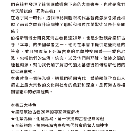
們在這裡發現了這個團體遺留下來的大量書卷，也就是我們
今天所說的「死海古卷」。
在幾乎同一時代，這個神祕團體跟初代基督徒怎麼會如此相
似？兩者之間有什麼關連？耶穌和那位昆蘭聖徒又是什麼關
係？
伯格斯瑪博士研究死海古卷長達20年，也是少數親身鑽研古
卷「本尊」的美國學者之一。他將在本書中提供這些問題的
答案，並且揭露留下死海古卷的昆蘭神祕團體──愛色尼
派，包括他們的生活、信念，以及他們與耶穌、使徒之間的
種種淵源，幫助我們加了解初代猶太基督徒如何理解他們的
信仰與儀式。
本書就像一個時光機，把我們送回古代，體驗那個孕育出人
類史上最大宗教的文化與社會的色彩和深度，是死海古卷相
關書籍中的必讀經典。
本書五大特色
★鑽研原始古卷20年的專家深度解析
★化繁為簡、化難為易，第一次接觸古卷也無障礙
★全新視角，揭開死海古卷與初代教會的驚人關連性