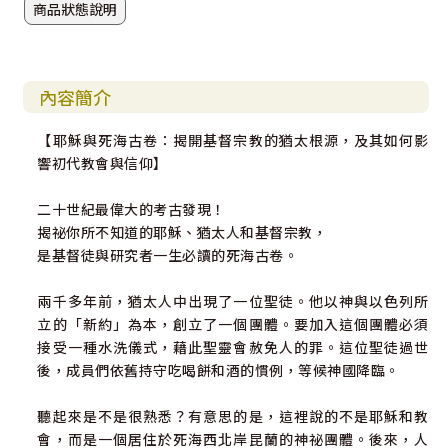
商品狀態說明
內容簡介
【耶穌與死海古卷：揭開基督宗教的猶太根源，及其如何影
響初代教會與信仰】
二十世紀最偉大的考古發現！
揭祕你所不知道的耶穌、猶太人和基督宗教，
是基督徒與研究者一生必讀的死海古卷。
兩千多年前，猶太人中出現了一位聖徒。他以神與以色列所
立的「新約」為本，創立了一個團體。要加入這個團體必須
接受一種水洗儀式，藉此聖靈會赦免人的罪。這位聖徒過世
後，成員們依舊持守吃喝餅和酒的慣例，等候神國降臨。
聽起來是不是很熟悉？有意思的是，這裡說的不是耶穌和教
會，而是一個居住於死海西北岸昆蘭的神祕團體。後來，人