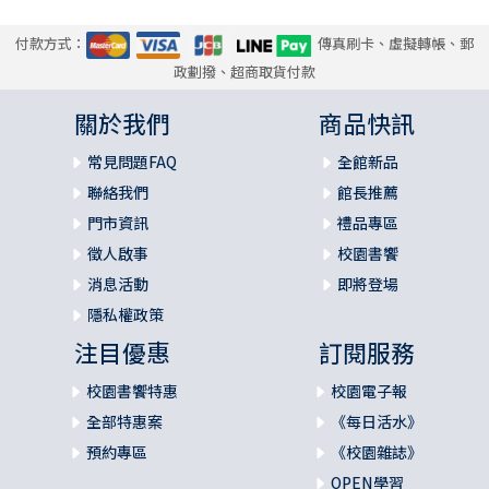
付款方式：
傳真刷卡、虛擬轉帳、郵
政劃撥、超商取貨付款
關於我們
商品快訊
常見問題FAQ
全館新品
聯絡我們
館長推薦
門市資訊
禮品專區
徵人啟事
校園書饗
消息活動
即將登場
隱私權政策
注目優惠
訂閱服務
校園書饗特惠
校園電子報
全部特惠案
《每日活水》
預約專區
《校園雜誌》
OPEN學習