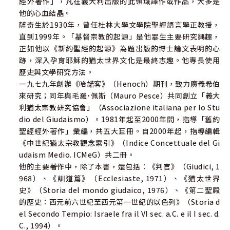
經外著作」，凡在義大利出版的此領域譯作或作品，大多是
同，甚至有些立場是彼此對立。我們知道的對象不再只有法
他的心血結晶。
利賽人、撒杜塞人和熱誠黨人，還有匝多克派、哈諾客派、
薩奇生於1930年，曾任杜林大學文學院聖經語言學正教授，
古木蘭派等等。相較於把耶穌放在只有法利塞人存在的猶太
直到1999年。「基督宗教的起源」是他畢生主要研究興趣，
教世界，複數的猶太教世界能更切合實際環境地去認識耶
正如他以《新約聖經的起源》為題出版的博士論文表明的心
穌、以及他的宣講和行動。
跡，深入孕育耶穌的猶太世界文化是最終志趣。他專長使用
文中，薩奇教授出自肺腑、感性又啟迪人心之語：「「只要
歷史與文學研究方法。
談到耶穌的宣講，總像在寫一部新的福音，同時又感到不能
一九七九年創辦《哈諾客》（Henoch）期刊，致力廣義希伯
完全詞盡乎義的遺憾。事實上，我們每個人都有自己對耶穌
來研究；同年與毛羅˙佩斯（Mauro Pesce）共同創立「義大
的理解，這是個人專屬，也因此無法阻止每個人在自己心靈
利猶太宗教研究協會」（Associazione italiana per lo Stu
裡寫下他的耶穌福音。」在這個意義下，這本書也可以說是
dio del Giudaismo）。1981年起至2000年間，指導「舊約
薩奇教授編寫的福音，是在二十一世紀完成的福音；帶領著
聖經經外著作」彙編，共五大巨冊。自2000年起，指導編輯
讀者穿越時空，彷如置身耶穌講道時的聽眾席裡，而成為他
《中世紀猶太宗教觀念索引》（Indice Concettuale del Gi
的門徒之一。
udaism Medio. ICMeG）共二冊。
他的主要著作中，除了本書，還包括：《判官》（Giudici, 1
968）、《訓道篇》（Ecclesiaste, 1971）、《猶太世界
史》（Storia del mondo giudaico, 1976）、《第二聖殿
的歷史：西元前六世紀至西元第一世紀的以色列》（Storia d
el Secondo Tempio: Israele fra il VI sec. a.C. e il I sec. d.
C., 1994）。