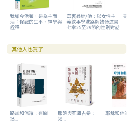
我如今活著，是為主而
眾裏尋她/他：以女性主
哥
活：保羅的生平、神學與
義敘事學進路解讀傳道書
詮釋
七章25至29節的性別對話
其他人也買了
路加和保羅：有關
耶穌與死海古卷：
耶穌和他的
拯...
揭...