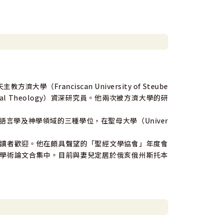
ranciscan University of Steube
iblical Theology）資深研究員。他兩次被方濟大學的研
取得古代語言學及神學領域的三種學位，在聖母大學（Univer
讀者歡迎。他在頗具聲望的「聖經文學協會」年度會
學術論文合集中。目前與妻兒定居於俄亥俄州斯托本