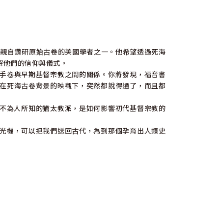
曾親自鑽研原始古卷的美國學者之一。他希望透過死海
解他們的信仰與儀式。
手卷與早期基督宗教之間的關係。你將發現，福音書
在死海古卷背景的映襯下，突然都說得通了，而且都
不為人所知的猶太教派，是如何影響初代基督宗教的
光機，可以把我們送回古代，為到那個孕育出人類史