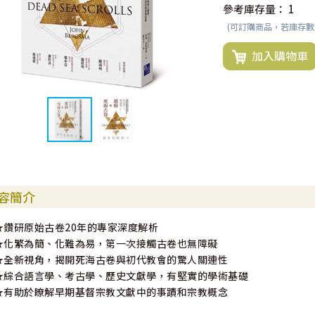
參考庫存量：
1
(可訂購商品，若庫存
加入購物車
容簡介
★鑽研原始古卷20年的專家深度解析
★化繁為簡、化難為易，第一次接觸古卷也無障礙
★全新視角，揭開死海古卷與初代教會的驚人關連性
★綜合語言學、考古學、歷史文獻學，有堅實的學術基礎
★有助於瞭解早期基督宗教文獻中的事蹟和宗教概念