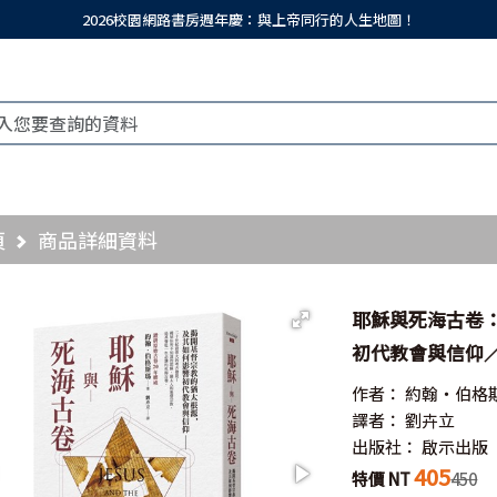
2026校園網路書房週年慶：與上帝同行的人生地圖！
頁
商品詳細資料
耶穌與死海古卷
初代教會與信仰／Jesu
作者：
約翰‧伯格
譯者：
劉卉立
出版社：
啟示出版
405
特價 NT
450