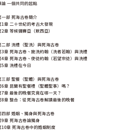
導論 一個共同的起點
第一部 死海古卷簡介
第1章 二十世紀的考古大發現
第2章 等候彌賽亞（默西亞）
第二部 洗禮（聖洗）與死海古卷
第3章 死海古卷、施洗約翰（洗者若翰）與洗禮
第4章 死海古卷、使徒約翰（若望宗徒）與洗禮
第5章 洗禮在今日
第三部 聖餐（聖體）與死海古卷
第6章 昆蘭有聖餐禮（聖體聖事）嗎？
第7章 最後的晚餐究竟在哪一天？
第8章 整合：從死海古卷解讀最後的晚餐
第四部 婚姻、獨身與死海古卷
第9章 死海古卷論獨身
第10章 死海古卷中的婚姻制度