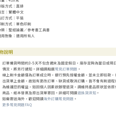
重量：410克
排版方式：直排
語言：繁體中文
裝訂方式：平裝
印刷方式：單色印刷
分類：聖經論叢／參考書工具書
適用對象：適用所有人
物說明
訂單備貨時間約3-5天不包含週末及國定假日，庫存足夠為當日或隔
情況，將另行通知。詳細請點選
常見訂單問題
。
線上刷卡金額僅為訂單成立時，銀行預先授權金額，並未立即扣款，
出貨單上金額，故如有更改訂單、缺貨或取消訂購，皆不會有刷退程
為維護您的權益，如因個人因素欲辦理退貨，請維持產品原狀並依原
商品、紙本發票及原出貨單寄回。詳細可閱讀
退換貨須知
。
如需寄送海外，歡迎閱讀
海外訂購常見問題
。
更多常見問題FAQ