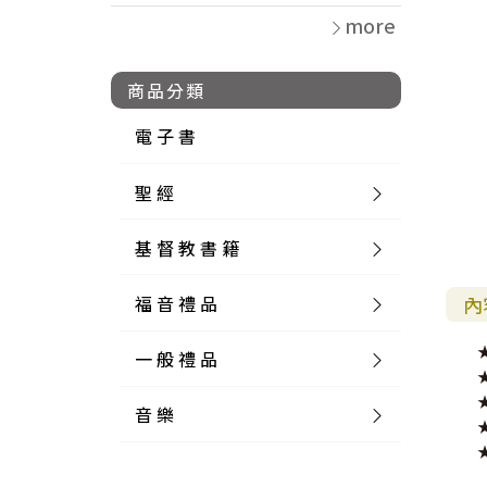
more
商品分類
電 子 書
聖 經
基 督 教 書 籍
新 舊 約 聖 經
福 音 禮 品
簡 體 聖 經
聖 經 論 叢
和 合 本
內
一 般 禮 品
英 文 聖 經
神 學 類
福 音 飾 品 配 件
和 合 本 標 點
參 考 書 工 具 書
音 樂
外 文 聖 經
實 踐 神 學
福 音 家 飾 用 品
一 般 卡 片
新 標 點 和 合 本
K J V
摩 西 五 經
系 統 神 學
福 音 項 鍊
讀 經 法
中 外 文 聖 經
教 會 歷 史
福 音 生 活 雜 貨
一 般 文 具
詩 本 樂 譜
和 合 本 修 訂 版
E S V
歷 史 書
神 、 創 造
宣 教 差 傳
福 音 耳 環 / 耳 夾
福 音 桌 飾 品
萬 用 卡
釋 經 法
創 世 記