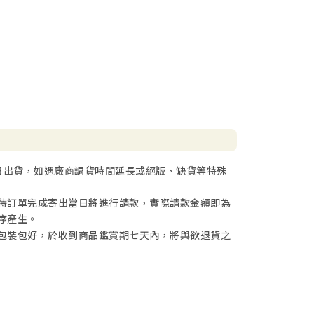
日出貨，如遇廠商調貨時間延長或絕版、缺貨等特殊
待訂單完成寄出當日將進行請款，實際請款金額即為
序產生。
包裝包好，於收到商品鑑賞期七天內，將與欲退貨之