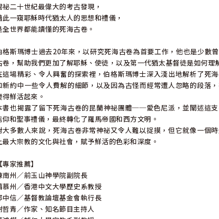
揭祕二十世紀最偉大的考古發現，
藉此一窺耶穌時代猶太人的思想和禮儀，
是全世界都能讀懂的死海古卷。
伯格斯瑪博士過去20年來，以研究死海古卷為首要工作，他也是少數
古卷，幫助我們更加了解耶穌、使徒，以及第一代猶太基督徒是如何理
在這場精彩、令人興奮的探索裡，伯格斯瑪博士深入淺出地解析了死海
和新約中一些令人費解的細節，以及因為古怪而經常遭人忽略的段落，
變得鮮活起來。
本書也揭露了留下死海古卷的昆蘭神祕團體──愛色尼派，並闡述這支
信仰和聖事禮儀，最終轉化了羅馬帝國和西方文明。
對大多數人來說，死海古卷非常神祕又令人難以捉摸，但它就像一個時
上最大宗教的文化與社會，賦予鮮活的色彩和深度。
【專家推薦】
陳南州／前玉山神學院副院長
蒲慕州／香港中文大學歷史系教授
鄭中信／基督教論壇基金會執行長
謝哲青／作家、知名節目主持人