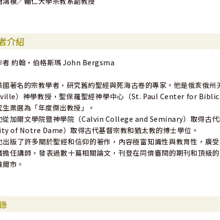
簡鴻模／輔仁大學宗教系副教授
者介紹
作者 約翰‧伯格斯瑪 John Bergsma
美國著名的宗教學者，研究舊約聖經與死海古卷的專家。他是俄亥俄州天主教方濟大學（F
nville）神學教授，聖保羅聖經神學中心（St. Paul Center for B
究生票選為「年度傑出教授」。
他從加爾文學院暨神學院（Calvin College and Seminary）
sity of Notre Dame）取得古代基督宗教和猶太教的博士學位。
他出版了許多關於聖經和信仰的著作，內容極富知識性與教育性，廣受
議擔任講師，發表過數十篇相關論文，刊登在同儕審閱的期刊和頂級的
維爾市。
錄