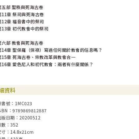
第五部 聖秩與死海古卷
第11章 祭司與死海古卷
第12章 福音書中的祭司
第13章 初代教會中的祭司
第六部 教會與死海古卷
第14章 聖保羅（保祿）寫過任何關於教會的信息嗎？
第15章 死海古卷、宗教改革與教會合一
第16章 愛色尼人和初代教會：兩者有什麼關係？
細資料
原書號：1MC023
SBN：9789869812887
出版日期：20200512
頁數：352
寸：14.8x21cm