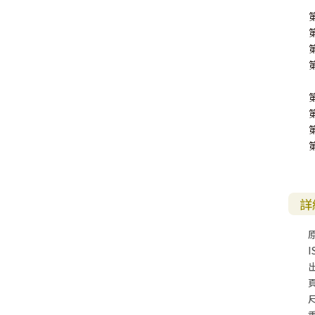
詳
I
尺