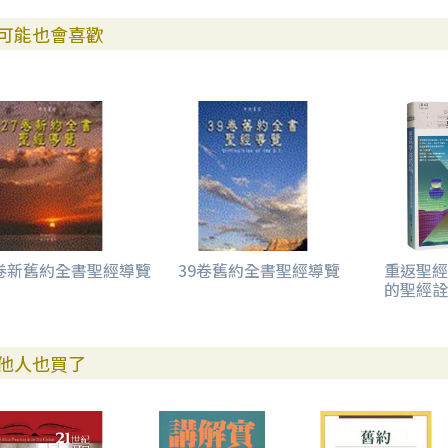
可能也會喜歡
7卷新舊約全書聖經導覽
39卷舊約全書聖經導覽
重返聖經
的聖經詮
他人也買了