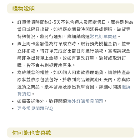
博士多年不懈的耕耘，更從歷史偶然中的保羅洞見我們，更
購物說明
體會那信實的主，在歷史偶然的瓦器中—無論是保羅還是我
們，依然工作、不斷工作。
訂單備貨時間約3-5天不包含週末及國定假日，庫存足夠為
當日或隔日出貨，如遇廠商調貨時間延長或絕版、缺貨等
——孫寶玲牧師 台南浸信會恩慈堂顧問牧師
特殊情況，將另行通知。詳細請點選
常見訂單問題
。
線上刷卡金額僅為訂單成立時，銀行預先授權金額，並未
【 推薦序2 】
立即扣款，待訂單完成寄出當日將進行請款，實際請款金
額即為出貨單上金額，故如有更改訂單、缺貨或取消訂
感恩能為黃厚基博士的著作《我如今活著，是為主而
購，皆不會有刷退程序產生。
活：保羅的生平、神學與詮釋》撰寫序言。就如黃博士所
為維護您的權益，如因個人因素欲辦理退貨，請維持產品
言，他所嘗試寫的既像寫傳記，又似做神學（doing theolo
原狀並依原包裝包好，於收到商品鑑賞期七天內，將與欲
gy as biography 或 biography as theology）。故此，當
退貨之商品、紙本發票及原出貨單寄回。詳細可閱讀
退換
他按使徒行傳去寫保羅生平的時候，他不僅是在寫歷史，更
貨須知
。
是嘗試在梳理他的思想，尋找那潛藏於背後的神學底蘊。這
如需寄送海外，歡迎閱讀
海外訂購常見問題
。
種結合神學、歷史及聖經的框架，的確是我所欣賞及認同的
更多常見問題FAQ
進路，亦符合黃博士一貫的風格。
黃博士帶領讀者進入使徒行傳和保羅的十三封書信的希
你可能也會喜歡
羅世界，嘗試理解第一世紀的猶太人，究竟是怎樣思考他們