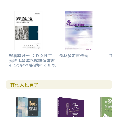
的信仰。如他所言，廿一世紀的讀者要代入當時「後聖殿被
毀的群體」的視角，明白他們內心的忐忑及不穩定感， 繼而
才能帶著一份歷史感和意識去補捉經文裡頭的氛圍。讀者越
能夠代入第一世界的歷史和社會脈絡，讀者才能更精準地聚
焦文本裡人物彼此之間的互動。
黃博士的保羅解讀亦不單關心二千年前的希羅世界，更
關心今天讀者眼前的世界。就如他提到，真實的閱讀及詮釋
不僅是原意導向（what it means），更是帶著我們的視域
（lens, horizons）和關注去到進入文本。這樣，讀者就會
眾裏尋她/他：以女性主
哥林多前書釋義
主
義敘事學進路解讀傳道書
經驗到一些與他們相關的事情。但願《我如今活著，是為主
七章25至29節的性別對話
而活：保羅的生平、神學與詮釋》激發更多華人信徒，在閱
讀保羅書信或《聖經》時看見這種「新視域」（new horizo
n），在詮釋過程中蒙聖靈的引導，超越地上的關懷。或許，
其他人也買了
就如黃博士所說，這樣我們就在詮釋保羅的同時，不只是說
明他，也以自己去詮釋了他，並讓他詮釋了自己的生命。
——葉應霖博士 建道神學院聖經系助理教授及學生事務長