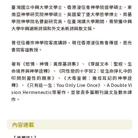
臺灣國立中興大學文學士、香港浸信會神學院道學碩士、東
南亞神學研究院神學碩士、英國愛丁堡大學哲學博士、崇基
學院神學院名譽副研究員。在臺灣讀大學期間，曾榮獲中興
大學中興湖新詩獎和外文系新詩與散文獎。
曾任信義宗神學院客席講師，現任香港浸信教會傳道、恩光
書院客座教授。
著有《慾情．神情：黃厚基詩集》、《穿越文本：聖經、生
命境界與神學詮釋》、《同性戀的十字架2：從生命掙扎中的
叩問到靈性的願景》、《大衛皇朝：撒母耳記的神學詮
釋》、《只有這一生：You Only Live Once》、A Double Vi
sion Hermeneutic等著作，並發表多篇期刊論文及數本譯
作。
內容連載
【 推薦序1 】