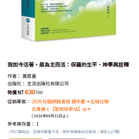
我如今活著，是為主而活：保羅的生平、神學與詮釋
作者：
黃厚基
出版社：
主流出版社有限公司
630
特價 NT
700
促銷專案：
2026 校園網路書房 週年慶 ✦出版社聯
合書展 x 【聖經探索站】📖✦
( 2026年08月31日止 )
參考庫存量：
1
(可訂購商品，若庫存數量不足，將於結帳後為您進貨，請安心訂購)