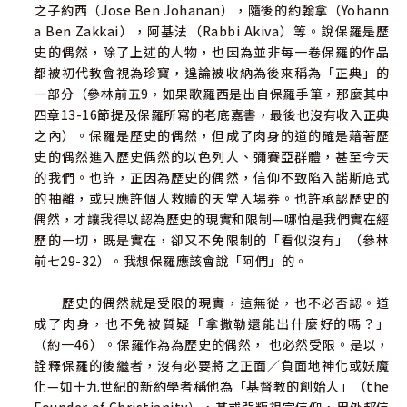
之子約西（Jose Ben Johanan），隨後的約翰拿（Yohann
a Ben Zakkai），阿基法（Rabbi Akiva）等。說保羅是歷
史的偶然，除了上述的人物，也因為並非每一卷保羅的作品
都被初代教會視為珍寶，遑論被收納為後來稱為「正典」的
一部分（參林前五9，如果歌羅西是出自保羅手筆，那麼其中
四章13-16節提及保羅所寫的老底嘉書，最後也沒有收入正典
之內）。保羅是歷史的偶然，但成了肉身的道的確是藉著歷
史的偶然進入歷史偶然的以色列人、彌賽亞群體，甚至今天
的我們。也許，正因為歷史的偶然，信仰不致陷入諾斯底式
的抽離，或只應許個人救贖的天堂入場券。也許承認歷史的
偶然，才讓我得以認為歷史的現實和限制—哪怕是我們實在經
歷的一切，既是實在，卻又不免限制的「看似沒有」（參林
前七29-32）。我想保羅應該會說「阿們」的。
歷史的偶然就是受限的現實，這無從，也不必否認。道
成了肉身，也不免被質疑「拿撒勒還能出什麼好的嗎？」
（約一46）。保羅作為為歷史的偶然， 也必然受限。是以，
詮釋保羅的後繼者，沒有必要將之正面／負面地神化或妖魔
化—如十九世紀的新約學者稱他為「基督教的創始人」（the