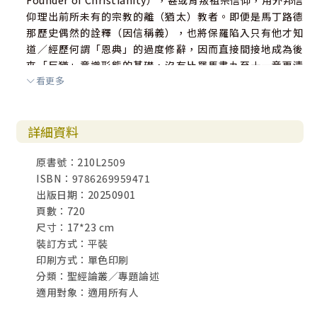
Founder of Christianity），甚或背叛祖宗信仰，用外邦信
仰理出前所未有的宗教的離（猶太）教者。即便是馬丁路德
那歷史偶然的詮釋（因信稱義），也將保羅陷入只有他才知
道／經歷何謂「恩典」的過度修辭，因而直接間接地成為後
來「反猶」意識形態的基礎，沒有比羅馬書九至十一章更清
看更多
楚保羅對自己信仰傳統的看重和保留。說歷史的偶然，保羅
應該不僅同意，也是在他每卷書信裡的呈現真誠的掙扎。畢
竟，連他自己也說「我們如今所知道的有限⋯⋯ 」（林前十
詳細資料
三12）， 和「這不是說我已經得著了，已經完全了；我乃是
竭力追求，或者可以得著基督耶穌所以得著我的」（腓三1
原書號：210L2509
2），有誰可以將保羅的偶然定為絕對的判語或裁決？
ISBN：9786269959471
出版日期：20250901
以上的片言碎語，不外為黃厚基博士的新作鋪墊。
頁數：720
尺寸：17*23 cm
黃博士一直以來在詮釋學上多有研讀和寫作，更長期在
裝訂方式：平裝
教會以聖言與會眾一起成長，他個人的經歷和寫作，正是歷
印刷方式：單色印刷
史偶然的說明。當然，筆者說的偶然，一如上文所說的，就
分類：聖經論叢／專題論述
是作為「瓦器」的我們，我相信正因為我們的認識和自知，
適用對象：適用所有人
才體會「寶貝⋯⋯顯明這莫大的能力是出於神，不是出於我
們」（林後四7）。筆者也希望上面的零碎，能讓讀者更欣賞