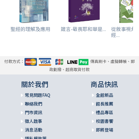
聖經的理解及應用
箴言-敬畏耶和華是...
從敘事視角
經...
付款方式：
傳真刷卡、虛擬轉帳、郵
政劃撥、超商取貨付款
關於我們
商品快訊
常見問題FAQ
全館新品
聯絡我們
館長推薦
門市資訊
禮品專區
徵人啟事
校園書饗
消息活動
即將登場
隱私權政策