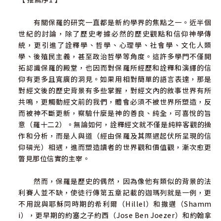
有關保羅的研究一直都是新約學界的焦點之一。近半個
世紀的討論，除了歷史考據必然的歷史觀點和信仰神學傳
統，更引進了詮釋學、哲學、心理學、社會學、文化人類
學、後殖民主義，甚至政治哲學等角度。這許多學門不僅開
拓認識保羅的殿堂，也因而對保羅所經歷和詮釋和演繹的信
仰有更多且寬廣的洞見。如果用相對簡單的語言表達，那是
對經文後的歷史背景有多些掌握，對經文內的敘事世界有所
共鳴，更觸動經文前的我們，體會必須不被世界所塑造，反
而被神不斷更新，察驗什麼是神的善良、純全，可喜悅的旨
意（羅十二2）。無論如何，詮釋經文就不僅是純粹客觀的操
作和分析，而是人與道（經由保羅及其際遇起伏所呈現的信
仰磷光）相遇，進而塑造讀者的世界觀和價值觀，漸次愈更
瞥見那位信實的主宰。
然而，保羅是歷史的偶然，因為像他有類似的背景的法
利賽人並不缺，使徒行傳第五章記載的迦瑪列就是一例，更
不用說與耶穌同時期的希利爾（Hillel）和撒邁（Shamm
i），更早期的約塞之子約西（Jose Ben Joezer）和約翰拿