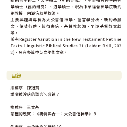
新約哲學博士、文學碩士（新約研究），中華福音神學院神
學碩士（舊約研究）、道學碩士。現為中華福音神學院新約
副教授，內湖信友堂牧師。
主要興趣與專長為大公書信神學、語言學分析、新約希臘
文、使徒行傳、彼得書信、基督教起源、早期基督教文獻
等，
著有Register Variation in the New Testament Petrine
Texts. Linguistic Biblical Studies 21 (Leiden: Brill, 202
2)，另有多篇中英文學術文章。
目錄
推薦序｜陳冠賢
重嚐被冷落的聖言＼盛筵 7
推薦序｜王文基
蒙塵的瑰寶：《獨特與合一：大公書信神學》 9
作者序｜大公教會的樣貌 10