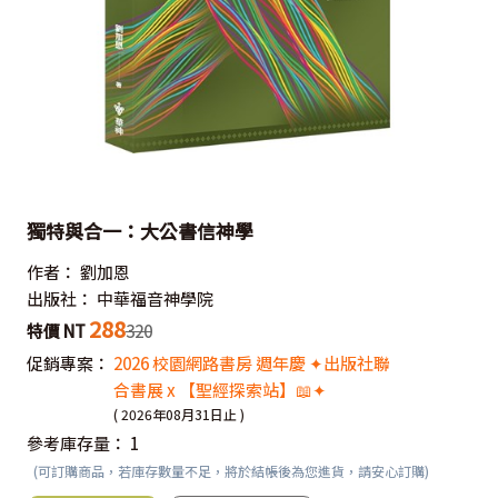
獨特與合一：大公書信神學
作者：
劉加恩
出版社：
中華福音神學院
288
特價 NT
320
促銷專案：
2026 校園網路書房 週年慶 ✦出版社聯
合書展 x 【聖經探索站】📖✦
( 2026年08月31日止 )
參考庫存量：
1
(可訂購商品，若庫存數量不足，將於結帳後為您進貨，請安心訂購)