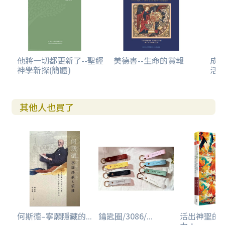
第柒章｜結論
參考書目 191
附錄 223
雅各書 223
彼得前書 231
彼得後書 235
他將一切都更新了--聖經
美德書--生命的賞報
成
神學新探(簡體)
活
約翰壹書 238
約翰貳書 250
約翰參書 251
猶大書 252
其他人也買了
何斯德–寧願隱藏的...
鑰匙圈/3086/...
活出神聖的