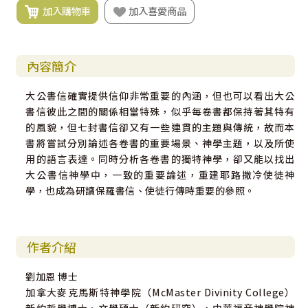
加入購物車
加入喜愛商品
內容簡介
大公書信確實提供信仰非常重要的內涵，但也可以看出大公
書信彼此之間的關係相當特殊，似乎每卷書都保持著其特有
的風貌，但七封書信卻又有一些連貫的主題與傳統，故而本
書將嘗試分別論述各卷書的重要場景、神學主題，以及所使
用的語言表達。同時分析各卷書的獨特神學，卻又能以找出
大公書信神學中，一致的重要論述，重建耶路撒冷使徒神
學，也成為研讀保羅書信、使徒行傳時重要的參照。
作者介紹
劉加恩 博士
加拿大麥克馬斯特神學院（McMaster Divinity College）