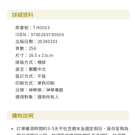
一、引言 102
二、書信作者與讀者 103
詳細資料
三、約翰書信相關分析論述 106
四、重要神學主題 109
原書號：TH0053
1. 神與基督 109
ISBN：9786269790654
2. 末世的本質 111
出版日期：20240201
3. 信仰與生活 113
頁數：256
4. 真理與誡命 117
尺寸：16.5 x 23cm
排版方式：橫排
第伍章｜保守自己遠離汙穢：猶大書研究
語言：繁體中文
一、引言 122
裝訂方式：平裝
二、書信作者與讀者 123
印刷方式：單色印刷
三、猶大書相關分析論述 124
分類：神學類／神學專題
1. 修辭分析 124
適用對象：適用所有人
2. 猶大書與其他書卷關連 126
四、重要的神學主題 130
1. 神與靈界 130
購物說明
2. 末世的本質 132
3. 信仰與生活 132
訂單備貨時間約3-5天不包含週末及國定假日，庫存足夠為
4. 潔淨的意義 134