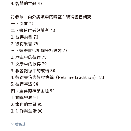
4. 智慧的主題 47
第參章｜內外挑戰中的盼望：彼得書信研究
一、引言 72
二、書信作者與讀者 73
1. 彼得前書 73
2. 彼得後書 75
三、彼得書信相關分析論述 77
1. 歷史中的彼得 78
2. 文學中的彼得 79
3. 教會記憶中的彼得 80
4. 彼得書信與彼得傳統（Petrine tradition） 81
5. 彼得學派 88
四、重要的神學主題 91
1. 神與靈界 91
2. 末世的本質 95
3. 信仰與生活 96
看更多
第肆章｜真理與愛心的建造：約翰書信研究