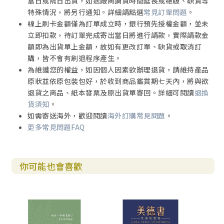
當日或隔日出貨，如遇廠商調貨時間延長或絕版、缺貨等
5. 保守自己在神的愛中 136
特殊情況，將另行通知。詳細請點選
常見訂單問題
。
線上刷卡金額僅為訂單成立時，銀行預先授權金額，並未
第陸章｜耶路撒冷使徒神學
立即扣款，待訂單完成寄出當日將進行請款，實際請款金
一、引言 142
額即為出貨單上金額，故如有更改訂單、缺貨或取消訂
二、早期教會的歷史重建 143
購，皆不會有刷退程序產生。
1. 第一世紀基督教環境 143
為維護您的權益，如因個人因素欲辦理退貨，請維持產品
2. 散居各處的讀者 149
原狀並依原包裝包好，於收到商品鑑賞期七天內，將與欲
3. 耶路撒冷使徒工作的地點 153
退貨之商品、紙本發票及原出貨單寄回。詳細可閱讀
退換
4. 正典重建觀點 158
貨須知
。
5. 使徒行傳的歷史 167
如需寄送海外，歡迎閱讀
海外訂購常見問題
。
三、大公書信間的文學聯繫 169
更多常見問題FAQ
1. 雅各書與彼得前書 171
2. 雅各書與猶大書 174
3. 彼得前後書與猶大書 174
你可能也會喜歡
4. 約翰書信之間 178
5. 彼得書信與約翰書信 180
6. 猶大書為結尾 180
四、基督論為中心 181