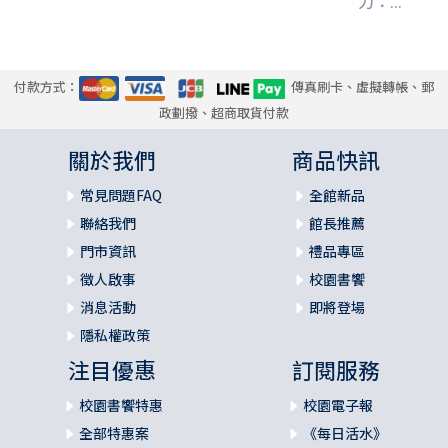
力：...
付款方式：
傳真刷卡、虛擬轉帳、郵
政劃撥、超商取貨付款
關於我們
商品快訊
常見問題FAQ
全館新品
聯絡我們
館長推薦
門市資訊
禮品專區
徵人啟事
校園書饗
消息活動
即將登場
隱私權政策
注目優惠
訂閱服務
校園書饗特惠
校園電子報
全部特惠案
《每日活水》