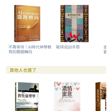
不再等待！AI時代神學教
敬拜培訓手冊
追
育的關鍵轉向
觀
其他人也買了