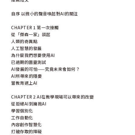
自序 以微小的聲音喚起對AI的關注
CHAPTER 1 第一次接觸
從「傑森一家」談起
人類的奇異點
人工智慧的發展
為什麼我們想要使用AI
已過期的圖靈測試
AI發展的可怕——究竟未來會如何？
AI所帶來的隱憂
當教育遇上AI
CHAPTER 2 AI在教學現場可以帶來的改變
從拒絕AI到擁抱AI
學習個別化
工作自動化
內容創作智慧化
打破存取的障礙