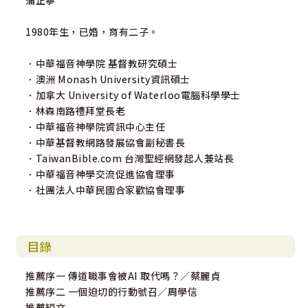
蒲正寧
1980年生，已婚，育有二子。
．中華福音神學院 基督教研究碩士
．澳洲 Monash University資訊碩士
．加拿大 University of Waterloo電腦科學學士
．林森南路禮拜堂長老
．中華福音神學院資訊中心主任
．中華基督教網路發展協會副秘書長
．TaiwanBible.com 台灣聖經網發起人兼站長
．中華福音神學交流促進協會理事
．社團法人中華民國合家歡協會理事
目錄
推薦序一 傳道職事會被AI 取代嗎？／蔡麗貞
推薦序二 一個迫切的行動號召／周學信
推薦短文