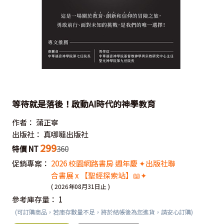
等待就是落後！啟動AI時代的神學教育
作者：
蒲正寧
出版社：
真哪噠出版社
299
特價 NT
360
促銷專案：
2026 校園網路書房 週年慶 ✦出版社聯
合書展 x 【聖經探索站】📖✦
( 2026年08月31日止 )
參考庫存量：
1
(可訂購商品，若庫存數量不足，將於結帳後為您進貨，請安心訂購)