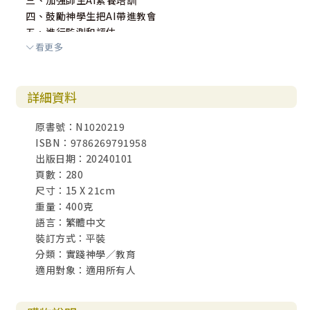
三、加強師生AI素養培訓
四、鼓勵神學生把AI帶進教會
五、進行監測和評估
看更多
六、建立自己的AI模型
七、今天就要開始的工作
詳細資料
CHAPTER 6 AI在神學課程的應用
聖經神學
原書號：N1020219
系統神學
ISBN：9786269791958
實踐／宣教神學
出版日期：20240101
頁數：280
CHAPTER 7 未來的挑戰
尺寸：15 X 21cm
哪個比較好？
重量：400克
當知識唾手可得時，知識的價值在哪裡？
語言：繁體中文
裝訂方式：平裝
寫在最後
分類：實踐神學／教育
適用對象：適用所有人