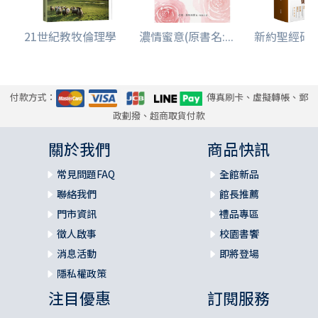
21世紀教牧倫理學
濃情蜜意(原書名:...
新約聖經研究導
付款方式：
傳真刷卡、虛擬轉帳、郵
政劃撥、超商取貨付款
關於我們
商品快訊
常見問題FAQ
全館新品
聯絡我們
館長推薦
門市資訊
禮品專區
徵人啟事
校園書饗
消息活動
即將登場
隱私權政策
注目優惠
訂閱服務