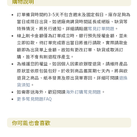
購物說明
訂單備貨時間約3-5天不包含週末及國定假日，庫存足夠為
當日或隔日出貨，如遇廠商調貨時間延長或絕版、缺貨等
特殊情況，將另行通知。詳細請點選
常見訂單問題
。
線上刷卡金額僅為訂單成立時，銀行預先授權金額，並未
立即扣款，待訂單完成寄出當日將進行請款，實際請款金
額即為出貨單上金額，故如有更改訂單、缺貨或取消訂
購，皆不會有刷退程序產生。
為維護您的權益，如因個人因素欲辦理退貨，請維持產品
原狀並依原包裝包好，於收到商品鑑賞期七天內，將與欲
退貨之商品、紙本發票及原出貨單寄回。詳細可閱讀
退換
貨須知
。
如需寄送海外，歡迎閱讀
海外訂購常見問題
。
更多常見問題FAQ
你可能也會喜歡