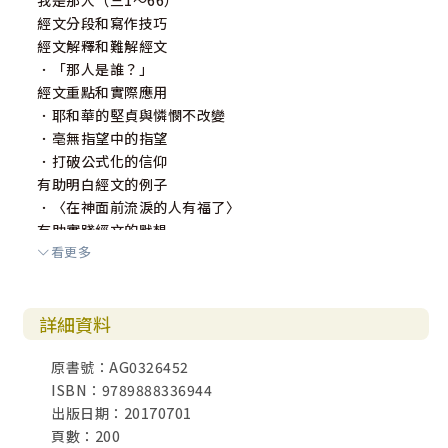
我是那人（三1～66）
經文分段和寫作技巧
經文解釋和難解經文
．「那人是誰？」
經文重點和實際應用
．耶和華的堅貞與憐憫不改變
．亳無指望中的指望
．打破公式化的信仰
有助明白經文的例子
．〈在神面前流淚的人有福了〉
有助實踐經文的默想
看更多
錫安的錯配（四1～22）
經文分段和寫作技巧
詳細資料
經文解釋
經文重點和實際應用
原書號：AG0326452
．錫安眾子民的錯配
ISBN：9789888336944
．打破虛無的神話
出版日期：20170701
有助明白經文的例子
頁數：200
．〈海水倒在蜆殼裡〉