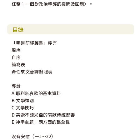
任務：一個對政治釋經的提問及回應〉。
目錄
「明道研經叢書」序言
周序
自序
簡寫表
希伯來文音譯對照表
導論
A 耶利米哀歌的基本資料
B 文學類別
C 文學技巧
D 美索不達米亞的哀歌傳統影響
E 神學主題：兩方面的整全性
沒有安慰（一1～22）