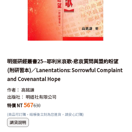
明道研經叢書25--耶利米哀歌-悲哀質問與盟約盼望
(附研習本)／Lanentations: Sorrowful Complaint
and Covenantal Hope
作者：
高銘謙
出版社：
明道社有限公司
567
特價 NT
630
(商品可訂購，結帳後立刻為您進貨，請安心訂購)
調貨說明