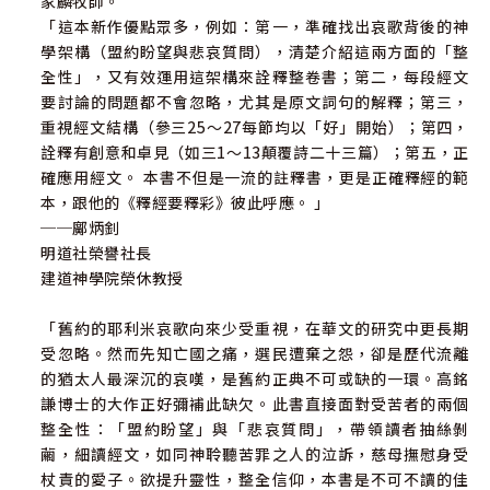
家麟牧師。
「這本新作優點眾多，例如：第一，準確找出哀歌背後的神
學架構（盟約盼望與悲哀質問），清楚介紹這兩方面的「整
全性」，又有效運用這架構來詮釋整卷書；第二，每段經文
要討論的問題都不會忽略，尤其是原文詞句的解釋；第三，
重視經文結構（參三25～27每節均以「好」開始）；第四，
詮釋有創意和卓見（如三1～13顛覆詩二十三篇）；第五，正
確應用經文。 本書不但是一流的註釋書，更是正確釋經的範
本，跟他的《釋經要釋彩》彼此呼應。 」
──鄺炳釗
明道社榮譽社長
建道神學院榮休教授
「舊約的耶利米哀歌向來少受重視，在華文的研究中更長期
受忽略。然而先知亡國之痛，選民遭棄之怨，卻是歷代流離
的猶太人最深沉的哀嘆，是舊約正典不可或缺的一環。高銘
謙博士的大作正好彌補此缺欠。此書直接面對受苦者的兩個
整全性：「盟約盼望」與「悲哀質問」，帶領讀者抽絲剝
繭，細讀經文，如同神聆聽苦罪之人的泣訴，慈母撫慰身受
杖責的愛子。欲提升靈性，整全信仰，本書是不可不讀的佳