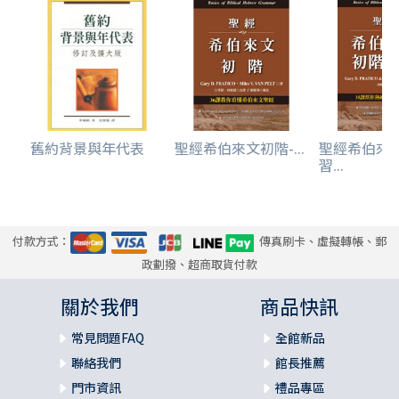
舊約背景與年代表
聖經希伯來文初階-...
聖經希伯來
習...
付款方式：
傳真刷卡、虛擬轉帳、郵
政劃撥、超商取貨付款
關於我們
商品快訊
常見問題FAQ
全館新品
聯絡我們
館長推薦
門市資訊
禮品專區