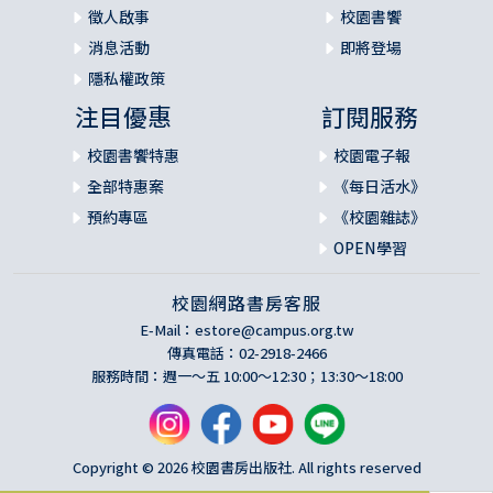
徵人啟事
校園書饗
消息活動
即將登場
隱私權政策
注目優惠
訂閱服務
校園書饗特惠
校園電子報
全部特惠案
《每日活水》
預約專區
《校園雜誌》
OPEN學習
校園網路書房客服
E-Mail：
estore@campus.org.tw
傳真電話：02-2918-2466
服務時間：週一～五 10:00～12:30；13:30～18:00
Copyright © 2026 校園書房出版社. All rights reserved