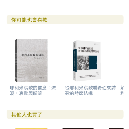
你可能也會喜歡
耶利米哀歌的信息：流
從耶利米哀歌看希伯來詩
解經
淚，哀慟與盼望
歌的詩節結構
利
其他人也買了