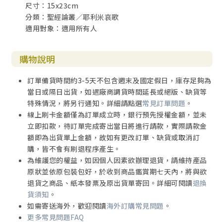
尺寸：15x23cm
有助實踐經文的默想
分類：聖經論叢／耶利米哀歌
適用對象：適用所有人
永使我們回轉（五1～22）
經文分段和寫作技巧
經文解釋
購物說明
經文重點和實際應用
．耶和華永遠作王
訂單備貨時間約3-5天不包含週末及國定假日，庫存足夠為
．犯罪者與無辜者受苦
當日或隔日出貨，如遇廠商調貨時間延長或絕版、缺貨等
．在盼望與絕望之間
特殊情況，將另行通知。詳細請點選
常見訂單問題
。
有助明白經文的例子
線上刷卡金額僅為訂單成立時，銀行預先授權金額，並未
．〈活出意義來》
立即扣款，待訂單完成寄出當日將進行請款，實際請款金
．〈謝謝醫生弄痛我〉
額即為出貨單上金額，故如有更改訂單、缺貨或取消訂
有助實踐經文的默想
購，皆不會有刷退程序產生。
為維護您的權益，如因個人因素欲辦理退貨，請維持產品
參考書目
原狀並依原包裝包好，於收到商品鑑賞期七天內，將與欲
退貨之商品、紙本發票及原出貨單寄回。詳細可閱讀
退換
貨須知
。
如需寄送海外，歡迎閱讀
海外訂購常見問題
。
更多常見問題FAQ