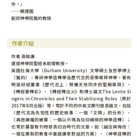
作。」
──賴建國
創欣神學院舊約教授
作者介紹
作者 高銘謙
建道神學院聖經系助理教授。
英國杜倫大學（Durham University）文學碩士及哲學博士
（舊約），專研神學詮釋學及歷代志的音樂敬拜神學。著有
明道研經叢書《歷代志上：預備天地同步的聖殿敬拜》、
《釋經要釋彩》、《釋經釋出火》和博士論文The Levite Si
ngers in Chronicles and Their Stabilizing Roles（將於
2017年8月出版）等。常於不同的中英文期刊發表論文，包括
〈歷代志為先知性的歷史敘事：一個「文類」的分析〉、
〈再思掃羅的被棄：一個以示瑪為信仰綱領的神學詮釋〉；
也常於基督教刊物發表切合時代的文章，如〈誠信與悔改：
一個在撕裂的教會中重啟謙卑對話的方案〉、〈神學詮釋的