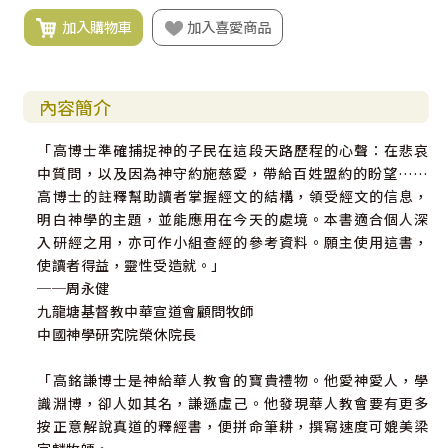
加入購物車
加入喜愛商品
內容簡介
「高博士準確捕捉神的子民在這段天路歷程的心聲：在悲哀
中質問，以及因為神守約施慈愛，帶給百姓盟約的盼望……
高博士的註釋幫助讀者掌握經文的結構，領受經文的信息，
明白神學的主題，並能應用在今天的處境。本書適合個人深
入研經之用，亦可作小組查經的參考資料。願主使用這書，
使讀者得益，靈性受造就。」
──周永健
九龍塘基督教中華宣道會顧問牧師
中國神學研究院榮休院長
「高銘謙博士是神給華人教會的寶貴禮物。他愛神愛人，學
識淵博，卻人如其名，謙遜虛己。他發現華人教會要有更多
按正意解說真道的釋經書，便拼命筆耕，撰寫速度可媲美梁