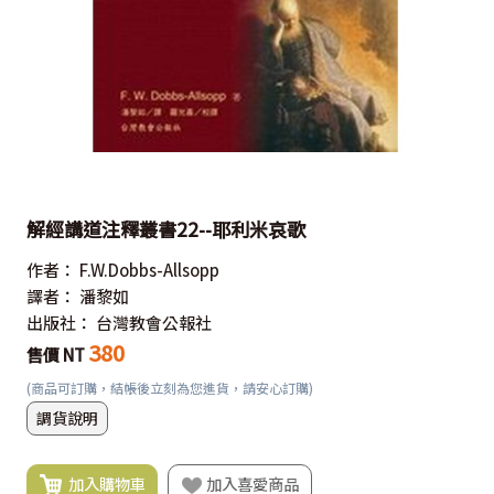
解經講道注釋叢書22--耶利米哀歌
作者：
F.W.Dobbs-Allsopp
譯者：
潘黎如
出版社：
台灣教會公報社
380
售價 NT
(商品可訂購，結帳後立刻為您進貨，請安心訂購)
調貨說明
加入購物車
加入喜愛商品