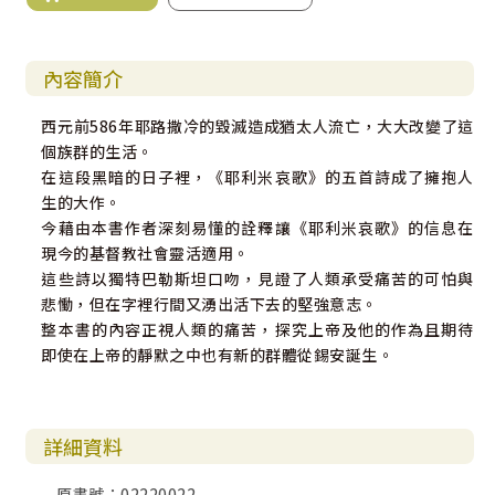
內容簡介
西元前586年耶路撒冷的毀滅造成猶太人流亡，大大改變了這
個族群的生活。
在這段黑暗的日子裡，《耶利米哀歌》的五首詩成了擁抱人
生的大作。
今藉由本書作者深刻易懂的詮釋讓《耶利米哀歌》的信息在
現今的基督教社會靈活適用。
這些詩以獨特巴勒斯坦口吻，見證了人類承受痛苦的可怕與
悲慟，但在字裡行間又湧出活下去的堅強意志。
整本書的內容正視人類的痛苦，探究上帝及他的作為且期待
即使在上帝的靜默之中也有新的群體從錫安誕生。
詳細資料
原書號：02220022