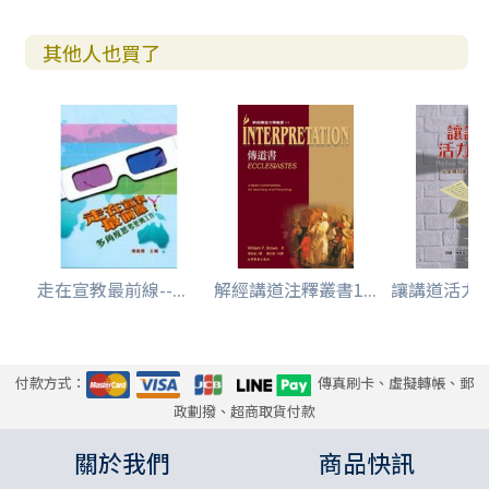
其他人也買了
走在宣教最前線--...
解經講道注釋叢書1...
讓講道活力再現
付款方式：
傳真刷卡、虛擬轉帳、郵
政劃撥、超商取貨付款
關於我們
商品快訊