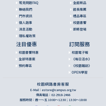
常見問題FAQ
全館新品
聯絡我們
館長推薦
門市資訊
禮品專區
徵人啟事
校園書饗
消息活動
即將登場
隱私權政策
注目優惠
訂閱服務
校園書饗特惠
校園電子報
全部特惠案
《每日活水》
預約專區
《校園雜誌》
OPEN學習
校園網路書房客服
E-Mail：
estore@campus.org.tw
傳真電話：02-2918-2466
服務時間：週一～五 10:00～12:30；13:30～18:00