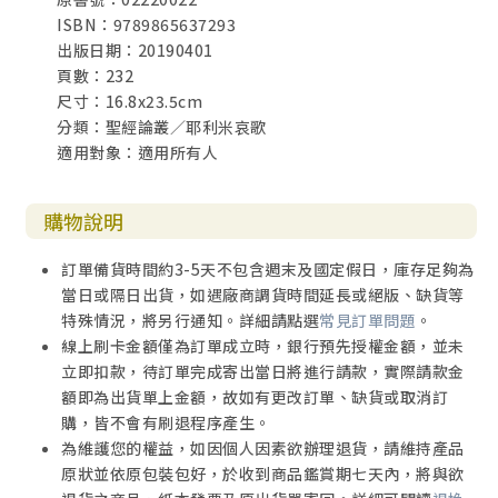
ISBN：9789865637293
出版日期：20190401
頁數：232
尺寸：16.8x23.5cm
分類：聖經論叢／耶利米哀歌
適用對象：適用所有人
購物說明
訂單備貨時間約3-5天不包含週末及國定假日，庫存足夠為
當日或隔日出貨，如遇廠商調貨時間延長或絕版、缺貨等
特殊情況，將另行通知。詳細請點選
常見訂單問題
。
線上刷卡金額僅為訂單成立時，銀行預先授權金額，並未
立即扣款，待訂單完成寄出當日將進行請款，實際請款金
額即為出貨單上金額，故如有更改訂單、缺貨或取消訂
購，皆不會有刷退程序產生。
為維護您的權益，如因個人因素欲辦理退貨，請維持產品
原狀並依原包裝包好，於收到商品鑑賞期七天內，將與欲