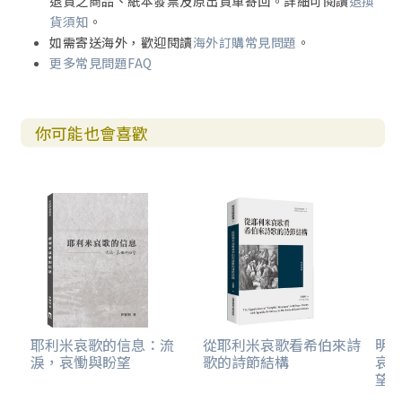
退貨之商品、紙本發票及原出貨單寄回。詳細可閱讀
退換
貨須知
。
如需寄送海外，歡迎閱讀
海外訂購常見問題
。
更多常見問題FAQ
你可能也會喜歡
耶利米哀歌的信息：流
從耶利米哀歌看希伯來詩
明道
淚，哀慟與盼望
歌的詩節結構
哀
望(