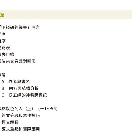
錄
「明道研經叢書」序言
郭序
自序
簡寫表
圖表目錄
希伯來文音譯對照表
導論
A 作者與書名
B 內容與結構分析
C 從五經的神看民數記
數點以色列人（上）（一1～54）
經文分段和寫作技巧
經文解釋
經文重點和實際應用