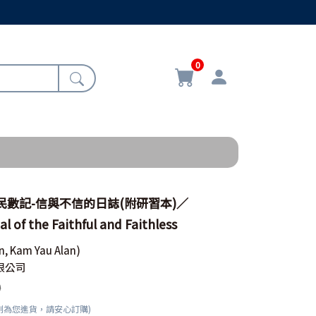
0
-民數記-信與不信的日誌(附研習本)／
l of the Faithful and Faithless
n, Kam Yau Alan)
限公司
0
刻為您進貨，請安心訂購)