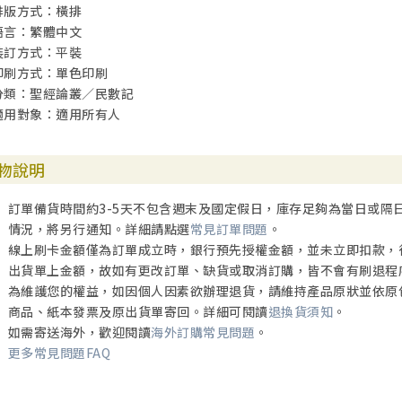
排版方式：橫排
經文重點和實際應用
語言：繁體中文
有助明白經文的例子
裝訂方式：平裝
．教會要聖潔
印刷方式：單色印刷
有助實踐經文的默想
分類：聖經論叢／民數記
適用對象：適用所有人
為會幕奉獻（1～89）
經文分段和寫作技巧
經文解釋
物說明
經文重點和實際應用
有助明白經文的例子
訂單備貨時間約3-5天不包含週末及國定假日，庫存足夠為當日或隔
．奉獻十元
情況，將另行通知。詳細請點選
常見訂單問題
。
有助實踐經的默想
線上刷卡金額僅為訂單成立時，銀行預先授權金額，並未立即扣款，
出貨單上金額，故如有更改訂單、缺貨或取消訂購，皆不會有刷退程
亞倫與利未支派在會幕事奉（八1～26）
為維護您的權益，如因個人因素欲辦理退貨，請維持產品原狀並依原
經文分段和寫作技巧
商品、紙本發票及原出貨單寄回。詳細可閱讀
退換貨須知
。
經文解釋
如需寄送海外，歡迎閱讀
海外訂購常見問題
。
經文重點和實際應用
更多常見問題FAQ
有助明白經文的例子
．電纜上的鴿子