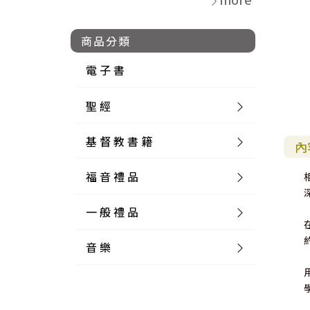
商品分類
電 子 書
聖 經
基 督 教 書 籍
新 舊 約 聖 經
內
福 音 禮 品
簡 體 聖 經
聖 經 論 叢
和 合 本
一 般 禮 品
英 文 聖 經
神 學 類
福 音 飾 品 配 件
和 合 本 標 點
參 考 書 工 具 書
音 樂
外 文 聖 經
實 踐 神 學
福 音 家 飾 用 品
一 般 卡 片
新 標 點 和 合 本
K J V
摩 西 五 經
系 統 神 學
福 音 項 鍊
讀 經 法
中 外 文 聖 經
教 會 歷 史
福 音 生 活 雜 貨
一 般 文 具
詩 本 樂 譜
和 合 本 修 訂 版
E S V
歷 史 書
神 、 創 造
宣 教 差 傳
福 音 耳 環 / 耳 夾
福 音 桌 飾 品
萬 用 卡
釋 經 法
創 世 記