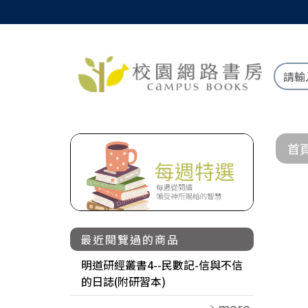
首
最近閱覽過的商品
明道研經叢書4--民數記-信與不信
的日誌(附研習本)
more