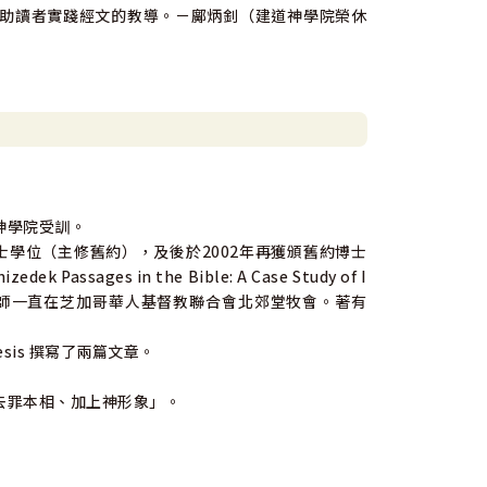
助讀者實踐經文的教導。－鄺炳釗（建道神學院榮休
神學院受訓。
碩士學位（主修舊約），及後於2002年再獲頒舊約博士
dek Passages in the Bible: A Case Study of I
992年至今，陳牧師一直在芝加哥華人基督教聯合會北郊堂牧會。著有
 Exegesis 撰寫了兩篇文章。
去罪本相、加上神形象」。