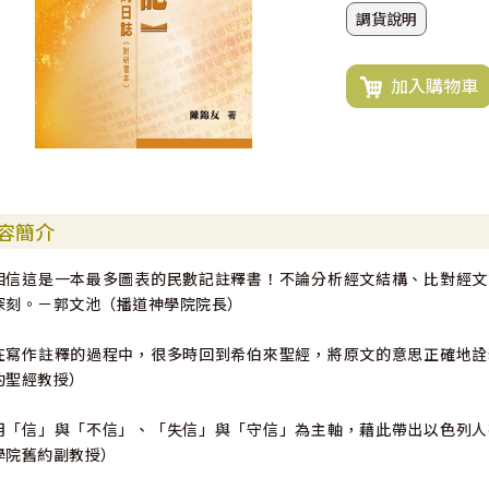
調貨說明
加入購物車
容簡介
相信這是一本最多圖表的民數記註釋書！不論分析經文結構、比對經文
深刻。－郭文池（播道神學院院長）
在寫作註釋的過程中，很多時回到希伯來聖經，將原文的意思正確地詮
約聖經教授）
用「信」與「不信」、「失信」與「守信」為主軸，藉此帶出以色列人
學院舊約副教授）