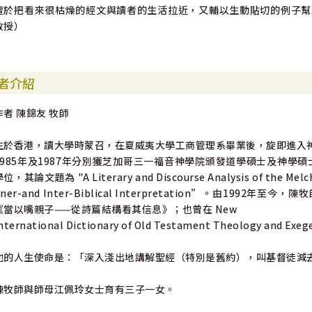
擅於把看來很枯燥的經文與讀者的生活拉近，又輔以生動貼切的例子幫
教授）
者介紹
作者 陳錦友 牧師
生於香港，讀大學時蒙召，在夏威夷大學工商管理系畢業後，旋即進入
1985年及1987年分別獲芝加哥三一福音神學院頒發道學碩士及神學
位，其論文題為 "A Literary and Discourse Analysis of the Melchize
nner-and Inter-Biblical Interpretation”。由1
《當以嘴親子——從詩篇結構看其信息》；也曾在 New
nternational Dictionary of Old Testament Theology and
他的人生使命是：「深入淺出地講解聖經（特別是舊約），叫基督徒減
陳牧師與師母江佩玲女士育有三子一女。