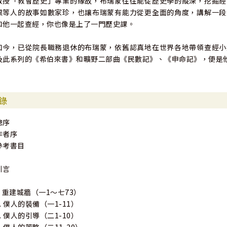
教授「教會歷史」專業的緣故，布瑞蒙往往能從歷史學的縱深，挖掘經
根等人的故事如數家珍，也讓布瑞蒙有能力從更全面的角度，講解一段
和他一起查經，你也像是上了一門歷史課。
如今，已從院長職務退休的布瑞蒙，依舊認真地在世界各地帶領查經小
及此系列的《希伯來書》和曠野二部曲《民數記》、《申命記》，便是
錄
總序
作者序
參考書目
引言
A 重建城牆（一1～七73）
1. 僕人的裝備（一1-11）
2. 僕人的引導（二1-10）