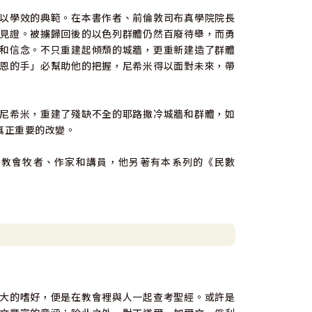
以學效的典範。在本書作者、前倫敦司布真學院院長
見證。被擄歸回後的以色列群體仍然百廢待舉，而勇
和信念。不只重建起傾頹的城牆，更重新建造了群體
恩的手」必幫助他的把握，尼希米得以面對未來，帶
尼希米，重建了殘缺不全的耶路撒冷城牆和群體，如
真正重要的改變。
是教會牧者、作家和講員，他另著有本系列的《民數
大的嗜好，便是在教會裡與人一起查考聖經。或許是