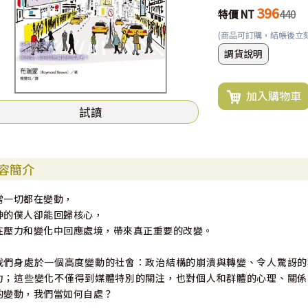
396
特價 NT
440
(商品可訂購，結帳後立
調貨說明
加入購物車
試讀
容簡介
當一切都在變動，
神的僕人卻能回歸核心，
在壓力和變化中回應處境，帶來真正重要的改變。
我們身處於一個高度變動的社會：政治結構的崩潰與轉變、令人驚訝的
力；這些變化不僅得到媒體特別的關注，也對個人和群體的心理、關係
的變動，我們當如何自處？