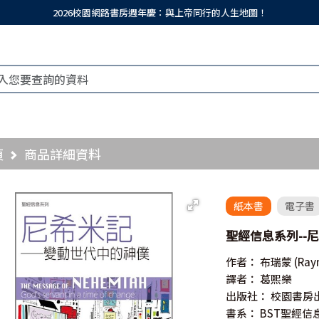
2026校園網路書房週年慶：與上帝同行的人生地圖！
頁
商品詳細資料
紙本書
電子書
聖經信息系列--尼希
作者：
布瑞蒙
(Ray
譯者：
葛熙樂
出版社：
校園書房
書系：
BST聖經信