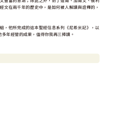
文豐富的意涵；除此之外，對丁道爾、加爾文、俄利
經文在兩千年的歷史中，是如何被人解讀與詮釋的，
組，他所完成的這本聖經信息系列《尼希米記》，以
他多年經營的成果，值得你我再三捧讀。