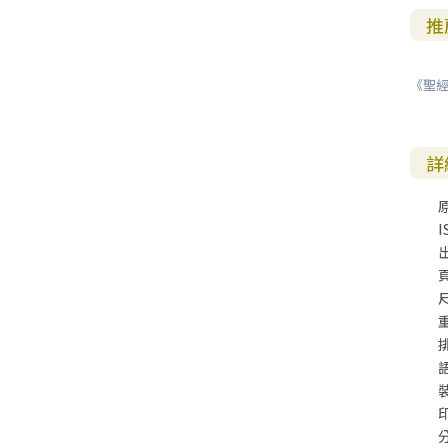
推
《聖經
詳
I
尺