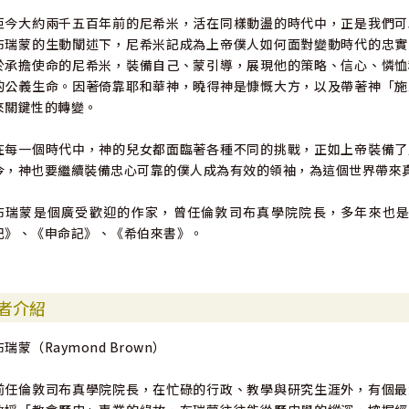
距今大約兩千五百年前的尼希米，活在同樣動盪的時代中，正是我們可
布瑞蒙的生動闡述下，尼希米記成為上帝僕人如何面對變動時代的忠實
於承擔使命的尼希米，裝備自己、蒙引導，展現他的策略、信心、憐恤
的公義生命。因著倚靠耶和華神，曉得神是慷慨大方，以及帶著神「施
來關鍵性的轉變。
在每一個時代中，神的兒女都面臨著各種不同的挑戰，正如上帝裝備了
今，神也要繼續裝備忠心可靠的僕人成為有效的領袖，為這個世界帶來
布瑞蒙是個廣受歡迎的作家，曾任倫敦司布真學院院長，多年來也
記》、《申命記》、《希伯來書》。
者介紹
布瑞蒙（Raymond Brown）
前任倫敦司布真學院院長，在忙碌的行政、教學與研究生涯外，有個最