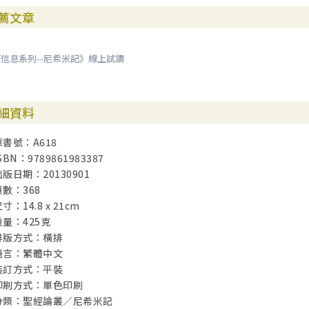
薦文章
信息系列--尼希米記》線上試讀
細資料
原書號：A618
SBN：9789861983387
出版日期：20130901
頁數：368
寸：14.8 x 21cm
重量：425克
排版方式：橫排
語言：繁體中文
裝訂方式：平裝
印刷方式：單色印刷
分類：聖經論叢／尼希米記