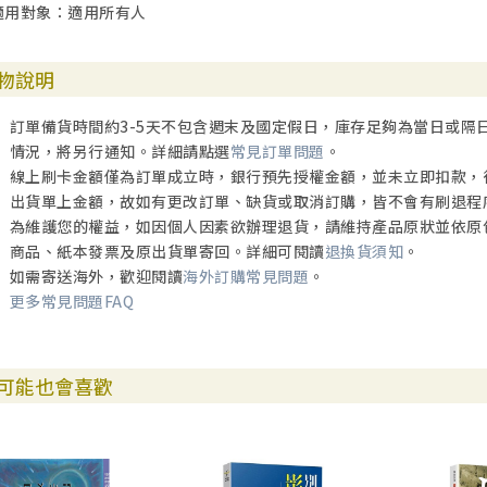
適用對象：適用所有人
物說明
訂單備貨時間約3-5天不包含週末及國定假日，庫存足夠為當日或隔
情況，將另行通知。詳細請點選
常見訂單問題
。
線上刷卡金額僅為訂單成立時，銀行預先授權金額，並未立即扣款，
出貨單上金額，故如有更改訂單、缺貨或取消訂購，皆不會有刷退程
為維護您的權益，如因個人因素欲辦理退貨，請維持產品原狀並依原
商品、紙本發票及原出貨單寄回。詳細可閱讀
退換貨須知
。
如需寄送海外，歡迎閱讀
海外訂購常見問題
。
更多常見問題FAQ
可能也會喜歡