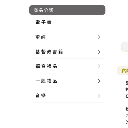
商品分類
電 子 書
聖 經
基 督 教 書 籍
新 舊 約 聖 經
福 音 禮 品
簡 體 聖 經
聖 經 論 叢
和 合 本
內
一 般 禮 品
英 文 聖 經
神 學 類
福 音 飾 品 配 件
和 合 本 標 點
參 考 書 工 具 書
音 樂
外 文 聖 經
實 踐 神 學
福 音 家 飾 用 品
一 般 卡 片
新 標 點 和 合 本
K J V
摩 西 五 經
系 統 神 學
福 音 項 鍊
讀 經 法
中 外 文 聖 經
教 會 歷 史
福 音 生 活 雜 貨
一 般 文 具
詩 本 樂 譜
和 合 本 修 訂 版
E S V
歷 史 書
神 、 創 造
宣 教 差 傳
福 音 耳 環 / 耳 夾
福 音 桌 飾 品
萬 用 卡
釋 經 法
創 世 記
註 釋 本 聖 經
生 命 造 就
福 音 食 器 廚 房
食 器 廚 房
C D
現 代 中 文 譯 本
G N B
和 合 本 / N I V
舊 約 註 釋
基 督
社 會 參 與
歷 史
福 音 手 環 / 手 鍊
福 音 布 軸 掛 畫
福 音 服 飾 布 品
貼 紙
日 記 . 筆 記
音 樂 叢 書
聖 經 概 論
出 埃 及 記
約 書 亞 記