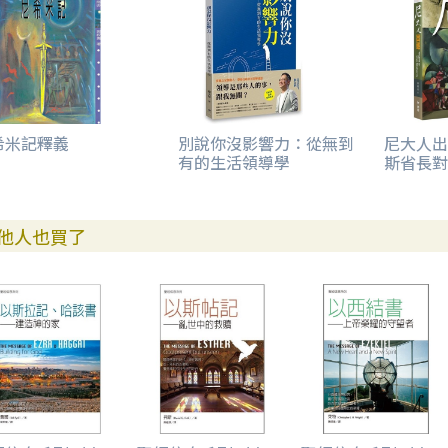
希米記釋義
別說你沒影響力：從無到
尼大人出
有的生活領導學
斯省長對
他人也買了