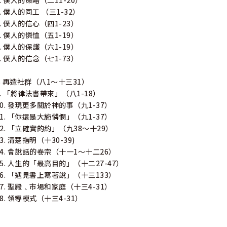
3. 僕人的策略（二11-20）
4. 僕人的同工 （三1-32）
5. 僕人的信心（四1-23）
6. 僕人的憐恤（五1-19）
7. 僕人的保護（六1-19）
8. 僕人的信念（七1-73）
B 再造社群（八1～十三31）
9. 「將律法書帶來」（八1-18）
10. 發現更多關於神的事（九1-37）
11. 「你還是大施憐憫」（九1-37）
12. 「立確實的約」（九38～十29）
13. 清楚指明（十30-39)
14. 會說話的卷宗（十一1～十二26）
15. 人生的「最高目的」（十二27-47）
16. 「遇見書上寫著說」（十三133）
17. 聖殿﹑巿場和家庭（十三4-31）
18. 領導模式（十三4-31）