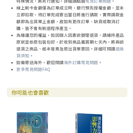
特殊情況，將另行通知。詳細請點選
常見訂單問題
。
線上刷卡金額僅為訂單成立時，銀行預先授權金額，並未
立即扣款，待訂單完成寄出當日將進行請款，實際請款金
額即為出貨單上金額，故如有更改訂單、缺貨或取消訂
購，皆不會有刷退程序產生。
為維護您的權益，如因個人因素欲辦理退貨，請維持產品
原狀並依原包裝包好，於收到商品鑑賞期七天內，將與欲
退貨之商品、紙本發票及原出貨單寄回。詳細可閱讀
退換
貨須知
。
如需寄送海外，歡迎閱讀
海外訂購常見問題
。
更多常見問題FAQ
你可能也會喜歡