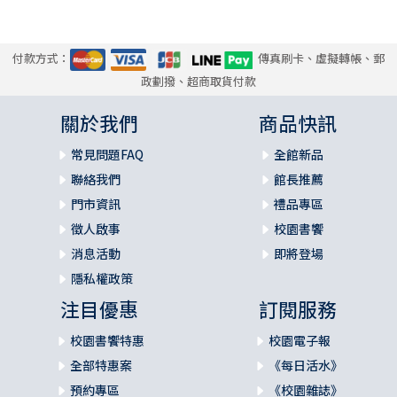
付款方式：
傳真刷卡、虛擬轉帳、郵
政劃撥、超商取貨付款
關於我們
商品快訊
常見問題FAQ
全館新品
聯絡我們
館長推薦
門市資訊
禮品專區
徵人啟事
校園書饗
消息活動
即將登場
隱私權政策
注目優惠
訂閱服務
校園書饗特惠
校園電子報
全部特惠案
《每日活水》
預約專區
《校園雜誌》