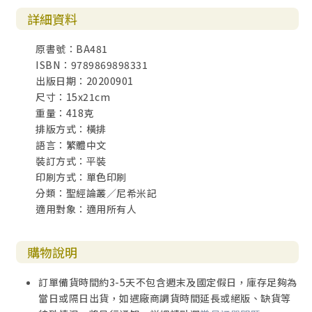
詳細資料
原書號：BA481
ISBN：9789869898331
出版日期：20200901
尺寸：15x21cm
重量：418克
排版方式：橫排
語言：繁體中文
裝訂方式：平裝
印刷方式：單色印刷
分類：聖經論叢／尼希米記
適用對象：適用所有人
購物說明
訂單備貨時間約3-5天不包含週末及國定假日，庫存足夠為
當日或隔日出貨，如遇廠商調貨時間延長或絕版、缺貨等