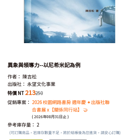
異象與領導力--以尼希米記為例
作者：
陳吉松
出版社：
永望文化事業
213
特價 NT
250
促銷專案：
2026 校園網路書房 週年慶 ✦出版社聯
合書展 x【關係同行站】 🤝
( 2026年08月31日止 )
參考庫存量：
2
(可訂購商品，若庫存數量不足，將於結帳後為您進貨，請安心訂購)