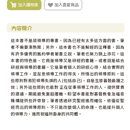
加入購物車
加入喜愛商品
內容簡介
這本書不是談領導的專書，因為已經有太多這方面的書，筆
者不需要湊熱鬧；另外，這本書也不是解經的注釋書，因為
有許多優秀的舊約學者著書立說，筆者也無力錦上添花。這
本書的特色是，它既是領導又是研經的書籍，或者說是結合
研經與領導的書籍。它是筆者個人的研經心得，結合實際的
領導工作，並反思領導工作的得失，所悟出的領導原則。這
些原則對易犯領導失誤的人(包括自己)，自是生發暮鼓晨鐘之
效；另外這些原則也能對 正在從事領導工作的人，提供寶貴
的建議，期能避免重蹈覆轍。盼望本書能對基督教會及福音
機構提供些許啓發；筆者透過研究聖經進而確信，依循從聖
經而出的領導原則，不只能改變個人的命運，也能提升個人
的領導力，進而祝福所委身的共同體。