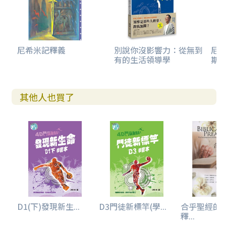
尼希米記釋義
別說你沒影響力：從無到
尼
有的生活領導學
斯
其他人也買了
D1(下)發現新生...
D3門徒新標竿(學...
合乎聖經的
釋...