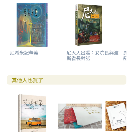
尼希米記釋義
尼大人出巡：女院長與波
異象
斯省長對話
記
其他人也買了