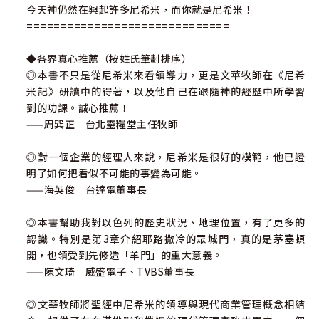
今天神仍然在興起許多尼希米，而你就是尼希米！
==============================
◆各界真心推薦（按姓氏筆劃排序）
◎本書不只是從尼希米來看領導力，更是文華牧師在《尼希
米記》研讀中的得著，以及他自己在跟隨神的經歷中所學習
到的功課。誠心推薦！
——周巽正｜台北靈糧堂主任牧師
◎對一個企業的經理人來說，尼希米是很好的模範，他已證
明了如何把看似不可能的事變為可能。
——海英俊｜台達電董事長
◎本書幫助我對以色列的歷史狀況、地理位置，有了更多的
認識。特別是第3章介紹耶路撒冷的眾城門，真的是茅塞頓
開，也領受到先修造「羊門」的重大意義。
——陳文琦｜威盛電子、TVBS董事長
◎文華牧師將聖經中尼希米的領導與現代商業管理概念相結