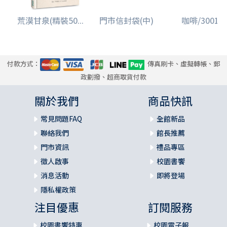
荒漠甘泉(精裝50...
門市信封袋(中)
咖啡/3001/阿
付款方式：
傳真刷卡、虛擬轉帳、郵
政劃撥、超商取貨付款
關於我們
商品快訊
常見問題FAQ
全館新品
聯絡我們
館長推薦
門市資訊
禮品專區
徵人啟事
校園書饗
消息活動
即將登場
隱私權政策
注目優惠
訂閱服務
校園書饗特惠
校園電子報