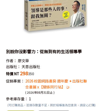
別說你沒影響力：從無到有的生活領導學
作者：
廖文華
出版社：
天恩出版社
298
特價 NT
350
促銷專案：
2026 校園網路書房 週年慶 ✦出版社聯
合書展 x【關係同行站】 🤝
( 2026年08月31日止 )
參考庫存量：
1
(可訂購商品，若庫存數量不足，將於結帳後為您進貨，請安心訂購)