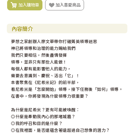
加入購物車
加入喜愛商品
內容簡介
夢想之家創辦人廖文華帶你打破菁英領導迷思
神已將領導和治理的能力賜給我們
我們只要相信，然後盡情發揮
領導，並非只有那些人能做！
每個人都有能影響他人的能力，
需要去意識到、慶祝、活出「它」！
本書聚焦在《尼希米記》的前半部，
看尼希米是「怎麼開始」領導，接下任務後「如何」領導。
在書中，你將發現為什麼領導力很重要？
為什麼是尼希米？更有可能被喚醒：
◎什麼是牽動我內心的那堵城牆？
◎我的呼召和目的是什麼？
◎在我裡面，是否還蘊含著遠超過自己想像的潛力？