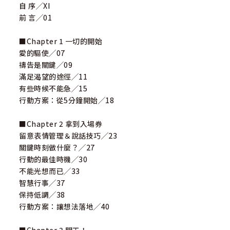
自 序╱XI
前 言╱01
■Chapter 1 一切的開始
愛的驅使╱07
禱告是關鍵╱09
滿足渴望的途徑╱11
有些時候不能急╱15
行動方案：從5分鐘開始╱18
■Chapter 2 拿到入場券
留意表情管理＆說話技巧╱23
關鍵時刻做什麼？╱27
行動的最佳時機╱30
不能光想而已╱33
智慧行事╱37
保持低調╱38
行動方案：讓想法落地╱40