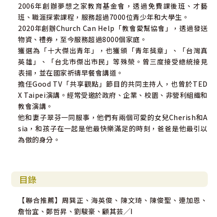
2006年創辦夢想之家教育基金會，透過免費課後班、才藝
◎文華牧師是我很欣賞的新一代牧者領袖，他所寫的從尼希
班、職涯探索課程，服務超過7000位青少年和大學生。
米看領導力，具有高度可看性。願台灣興起許多尼希米，而
2020年創辦Church Can Help「教會愛幫協會」，透過發送
你就是其中之一。
物資、禮券，至今服務超過8000個家庭。
——顧其芸｜新生命小組教會主任牧師
獲選為「十大傑出青年」，也獲頒「青年獎章」、「台灣真
英雄」、「台北市傑出市民」等殊榮。曾三度接受總統接見
表揚，並在國家祈禱早餐會講道。
擔任Good TV「共享觀點」節目的共同主持人，也曾於TED
X Taipei演講。經常受邀於政府、企業、校園、非營利組織和
教會演講。
他和妻子翠芬一同服事，他們有兩個可愛的女兒Cherish和A
sia，和孩子在一起是他最快樂滿足的時刻，爸爸是他最引以
為傲的身分。
目錄
【聯合推薦】周巽正、海英俊、陳文琦、陳俊聖、連加恩、
詹怡宜、鄭哲昇、劉駿豪、顧其芸╱I