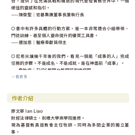
合，提供了在充滿挑戰和機遇的現代管理實務世界中，一個
絕佳的靈感和指引。
——陳俊聖｜宏碁集團董事長兼執行長
◎書中有許多具體的行動方案，是一本非常適合小組帶領、
門徒訓練、甚至個人靈命提升的優質工具書。
——連加恩｜醫療奉獻獎得主
◎尼希米讓幾千年後的我們，看見一個能「成事的人」完成
任務的步驟。不是成名、不是成就，是在神面前「成事」。
——詹怡宜｜TVBS新聞台新聞部副總經理
看更多
◎我特別喜歡書中提到的四種有效率、益處的休息法，對我
非常的有幫助，相信也會對你有所幫助。
作者介紹
——鄭哲昇｜長富地產有限公司總經理
廖文華 Ian Liao
◎這本書有著神奇的力量，讓人一看就會產生去做的動力！
財經法律碩士、劍橋大學商學院進修。
無論知道尼希米與否，都不影響即將擁有的深刻感受。
現為基督教真道教會主任牧師，同時為多間企業的獨立董
——劉駿豪｜得勝者文教創辦人
事。