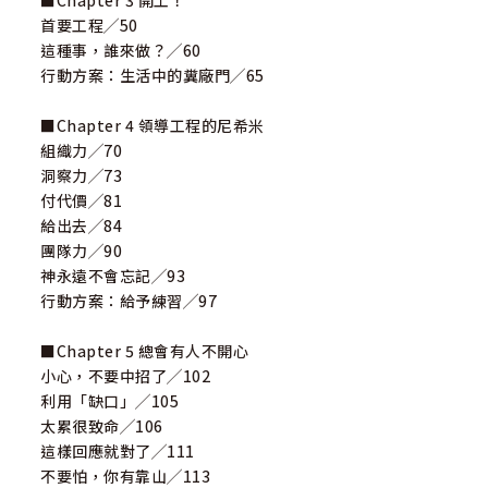
■Chapter 3 開工！
首要工程╱50
這種事，誰來做？╱60
行動方案：生活中的糞廠門╱65
■Chapter 4 領導工程的尼希米
組織力╱70
洞察力╱73
付代價╱81
給出去╱84
團隊力╱90
神永遠不會忘記╱93
行動方案：給予練習╱97
■Chapter 5 總會有人不開心
小心，不要中招了╱102
利用「缺口」╱105
太累很致命╱106
這樣回應就對了╱111
不要怕，你有靠山╱113