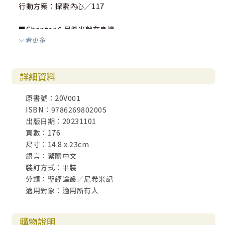
行動方案：探索內心╱117
■Chapter 6 尼希米就在身邊
看更多
我們是耶路撒冷╱121
誰才是尼希米？╱122
瞬間，改變發生！╱126
詳細資料
在祂，凡事都可能！╱128
行動方案：讓祢介入╱132
原書號：20V001
ISBN：9786269802005
■Chapter 7 回到開始
出版日期：20231101
亨通的目的╱137
頁數：176
為著下一代╱141
尺寸：14.8 x 23cm
不一樣的渴望╱145
語言：繁體中文
行動方案：領受使命╱150
裝訂方式：平裝
分類：聖經論叢／尼希米記
適用對象：適用所有人
購物說明