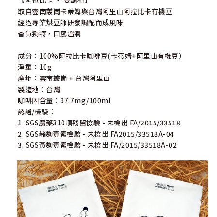
【阿拉比卡 ‧ 雙調和】
取自雲南叢崗卡蒂姆與台灣阿里山阿拉比卡有機豆
經過專業烘豆師研發調配而成風味
香氣獨特，口感溫潤
成分：100%阿拉比卡咖啡豆(卡蒂姆+阿里山有機豆）
淨重：10g
產地：雲南叢崗 + 台灣阿里山
製造地：台灣
咖啡因含量：37.7mg/100ml
認證/檢驗：
1. SGS農藥310項殘留檢驗 - 未檢出 FA/2015/33518
2. SGS赭麴毒素檢驗 - 未檢出 FA2015/33518A-04
3. SGS黃麴毒素檢驗 - 未檢出 FA/2015/33518A-02