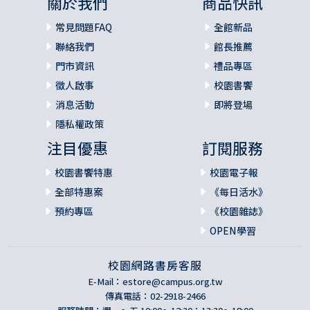
關於我們
商品快訊
常見問題FAQ
全館新品
聯絡我們
館長推薦
門市資訊
禮品專區
徵人啟事
校園書饗
消息活動
即將登場
隱私權政策
注目優惠
訂閱服務
校園書饗特惠
校園電子報
全部特惠案
《每日活水》
預約專區
《校園雜誌》
OPEN學習
校園網路書房客服
E-Mail：
estore@campus.org.tw
傳真電話：02-2918-2466