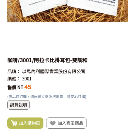
咖啡/3001/阿拉卡比掛耳包-雙調和
品牌：
以馬內利國際實業股份有限公司
編號：
3001
45
售價 NT
(商品可訂購，結帳後立刻為您進貨，請安心訂購)
調貨說明
加入購物車
加入喜愛商品