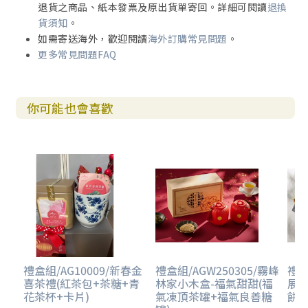
退貨之商品、紙本發票及原出貨單寄回。詳細可閱讀
退換
貨須知
。
如需寄送海外，歡迎閱讀
海外訂購常見問題
。
更多常見問題FAQ
你可能也會喜歡
禮盒組/AG10009/新春金
禮盒組/AGW250305/霧峰
禮盒
喜茶禮(紅茶包+茶糖+青
林家小木盒-福氣甜甜(福
展運
花茶杯+卡片)
氣凍頂茶罐+福氣良善糖
餅+