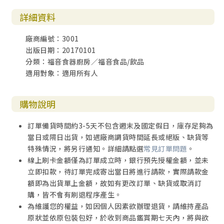
詳細資料
廠商編號：3001
出版日期：20170101
分類：福音食器廚房／福音食品/飲品
適用對象：適用所有人
購物說明
訂單備貨時間約3-5天不包含週末及國定假日，庫存足夠為
當日或隔日出貨，如遇廠商調貨時間延長或絕版、缺貨等
特殊情況，將另行通知。詳細請點選
常見訂單問題
。
線上刷卡金額僅為訂單成立時，銀行預先授權金額，並未
立即扣款，待訂單完成寄出當日將進行請款，實際請款金
額即為出貨單上金額，故如有更改訂單、缺貨或取消訂
購，皆不會有刷退程序產生。
為維護您的權益，如因個人因素欲辦理退貨，請維持產品
原狀並依原包裝包好，於收到商品鑑賞期七天內，將與欲