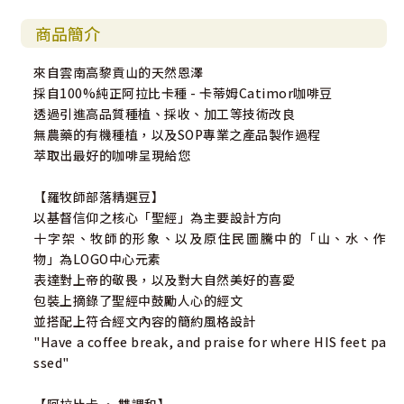
商品簡介
來自雲南高黎貢山的天然恩澤
採自100%純正阿拉比卡種 - 卡蒂姆Catimor咖啡豆
透過引進高品質種植、採收、加工等技術改良
無農藥的有機種植，以及SOP專業之產品製作過程
萃取出最好的咖啡呈現給您
【羅牧師部落精選豆】
以基督信仰之核心「聖經」為主要設計方向
十字架、牧師的形象、以及原住民圖騰中的「山、水、作
物」為LOGO中心元素
表達對上帝的敬畏，以及對大自然美好的喜愛
包裝上摘錄了聖經中鼓勵人心的經文
並搭配上符合經文內容的簡約風格設計
"Have a coffee break, and praise for where HIS feet pa
ssed"