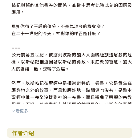
帖記與舊約其他書卷的關係，並從中思考此時此刻的回應及
應用。
焉知你得了王后的位分，不是為現今的機會麼？
在二十一世紀的今天，神對你的呼召是什麼？
===
公元前第五世紀，被擄到波斯的猶大人面臨種族遭屠殺的危
機。以斯帖記描述因著以斯帖的勇敢、末底改的智慧、猶大
人的團結一致，逆轉了危局。
然而，以斯帖記在聖經中是相當奇特的一卷書，它是發生在
應許地之外的故事，而且和應許地一點關係也沒有，是整本
聖經中惟一完全沒提到神的一卷書，而且避免了明顯的宗教
用語。不過，這卷書卻有其深厚的神學目的，弗斯在他審慎
看更多
的研究中，帶出這樣的觀點：他認為這卷書邀請我們反思，
在這個鮮少有奇蹟發生、但忠心的人仍然能夠不斷經歷神真
實同在的世界中，要如何去認識神。對身處後基督教時代，
作者介紹
要活出信仰的我們，特別重要。神在基督裡救贖的目的，比