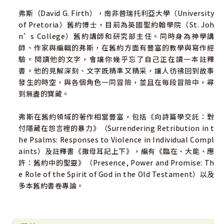
以斯帖所想像的，豐富得多，然而以斯帖記邀請我們繼續思
弗斯（David G. Firth），南非普瑞托利亞大學（University
考，如何在基督的十字架裡，看神救贖的大工，以及在接下
of Pretoria）舊約博士，目前為英國聖約翰學院（St. Joh
來的故事中，應扮演什麼角色。
n’s College）舊約講師和研究部主任。同時身為神學講
師、作家與編輯的弗斯，在舊約方面有豐富的教學與寫作經
驗。閱讀他的文字，會讓你幾乎忘了自己正在讀一本註釋
書。他的見解深刻、文字既精準又精采，讓人彷彿回到故事
發生的時空，與各個角色一同冒險，並且在每段冒險中，尋
到無盡的寶藏。
弗斯在舊約領域的著作相當豐富，包括《向詩篇學交託：對
付隱藏在怨言裡的暴力》（Surrendering Retribution in t
he Psalms: Responses to Violence in Individual Compl
aints）及註釋書《撒母耳記上下》，編有《臨在、大能、應
許：舊約中的聖靈》（Presence, Power and Promise: Th
e Role of the Spirit of God in the Old Testament）以及
多本舊約書卷專論。