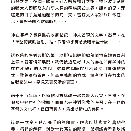
出惡之果。在國王跟前大紅人哈曼擢升之後，整個波斯帝國
的猶太人即將陷入前所未見的種族屠殺之禍。諷刺的是，那
選定的日子竟是逾越節的前一天，當猶太人家家戶戶聚在一
起，慶祝光明的救贖時刻……。
神在哪裡？貫穿整卷以斯帖記，神未曾現於文字。然而，在
「神聖的被動語態」裡，作者似乎有意要暗示些什麼……。
透過舊約學者弗斯的筆，以斯帖記這齣戲熱鬧地在讀者面前
上演。隨著情節展開，我們被迫思考「人的存在如何與神的
存在相遇」的大哉問。這樣的問題探討若是採用論述的方
式，難免顯得蒼白，但藉由戲劇的方式，讀者便可在故事的
自我闡述中，窺見又真又活的真理。
兩千五百年前，以斯帖和末底改一起為族人哀哭、禁食，在
順服中經歷神的救贖。而這也是神對你我的呼召：在一個敵
基督的文化裡，做個智慧人，活出以斯帖的典範。
這是一本令人難以釋手的註釋書。作者以其紮實的舊約學
養、精闢的解經，與對當代深刻的關懷，帶領讀者看到以斯