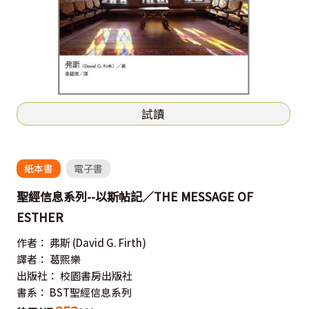
試讀
紙本書
電子書
聖經信息系列--以斯帖記／THE MESSAGE OF
ESTHER
作者：
弗斯
(David G. Firth)
譯者：
葛熙樂
出版社：
校園書房出版社
書系：
BST聖經信息系列