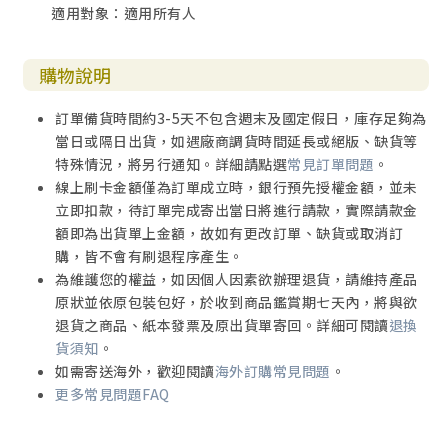
適用對象：適用所有人
購物說明
訂單備貨時間約3-5天不包含週末及國定假日，庫存足夠為
當日或隔日出貨，如遇廠商調貨時間延長或絕版、缺貨等
特殊情況，將另行通知。詳細請點選
常見訂單問題
。
線上刷卡金額僅為訂單成立時，銀行預先授權金額，並未
立即扣款，待訂單完成寄出當日將進行請款，實際請款金
額即為出貨單上金額，故如有更改訂單、缺貨或取消訂
購，皆不會有刷退程序產生。
為維護您的權益，如因個人因素欲辦理退貨，請維持產品
原狀並依原包裝包好，於收到商品鑑賞期七天內，將與欲
退貨之商品、紙本發票及原出貨單寄回。詳細可閱讀
退換
貨須知
。
如需寄送海外，歡迎閱讀
海外訂購常見問題
。
更多常見問題FAQ