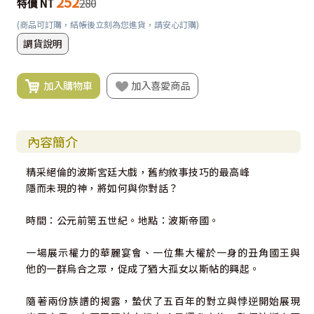
252
特價 NT
280
(商品可訂購，結帳後立刻為您進貨，請安心訂購)
調貨說明
加入購物車
加入喜愛商品
內容簡介
精采絕倫的波斯宮廷大戲，舊約敘事技巧的最高峰
隱而未現的神，將如何與你對話？
時間：公元前第五世紀。地點：波斯帝國。
一場展示權力的華麗宴會、一位集大權於一身的丑角國王與
他的一群烏合之眾，促成了猶大孤女以斯帖的興起。
隨著兩份族譜的揭露，蟄伏了五百年的對立與悖逆開始展現