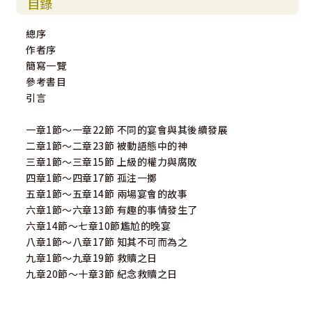
目錄
總序
作者序
簡寫一覽
參考書目
引言
一章1節～一章22節 不同的宴會與其後續發展
二章1節～二章23節 被動語態中的神
三章1節～三章15節 上級的權力與腐敗
四章1節～四章17節 孤注一擲
五章1節～五章14節 兩場宴會的故事
六章1節～六章13節 有趣的事情發生了
六章14節～七章10節尷尬的晚宴
八章1節～八章17節 知其不可而為之
九章1節～九章19節 救贖之日
九章20節～十章3節 紀念救贖之日