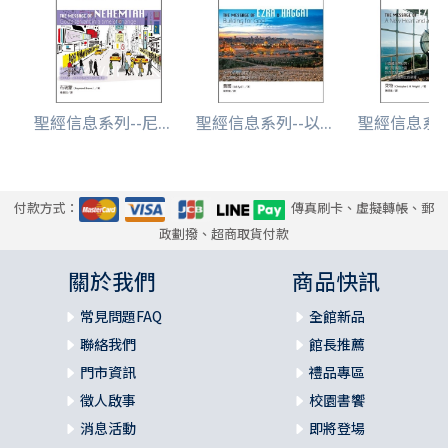
聖經信息系列--尼...
聖經信息系列--以...
聖經信息系列-
付款方式：
傳真刷卡、虛擬轉帳、郵
政劃撥、超商取貨付款
關於我們
商品快訊
常見問題FAQ
全館新品
聯絡我們
館長推薦
門市資訊
禮品專區
徵人啟事
校園書饗
消息活動
即將登場