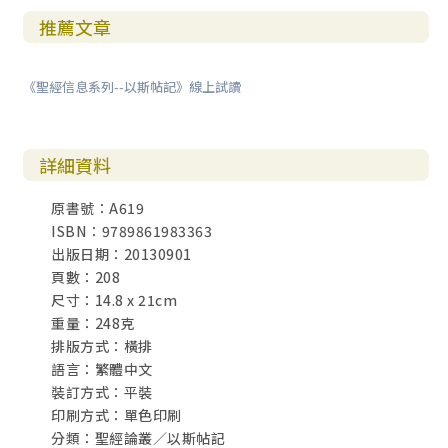
推薦文章
《聖經信息系列--以斯帖記》線上試讀
詳細資料
原書號：A619
ISBN：9789861983363
出版日期：20130901
頁數：208
尺寸：14.8 x 21cm
重量：248克
排版方式：橫排
語言：繁體中文
裝訂方式：平裝
印刷方式：單色印刷
分類：聖經論叢／以斯帖記