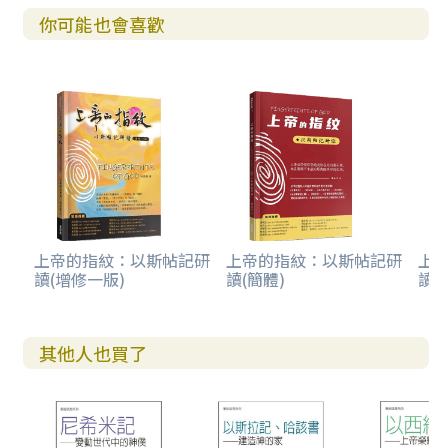
你可能也會喜歡
上帝的指紋：以斯帖記研
上帝的指紋：以斯帖記研
上
讀(增修一版)
讀(簡體)
讀(
其他人也買了