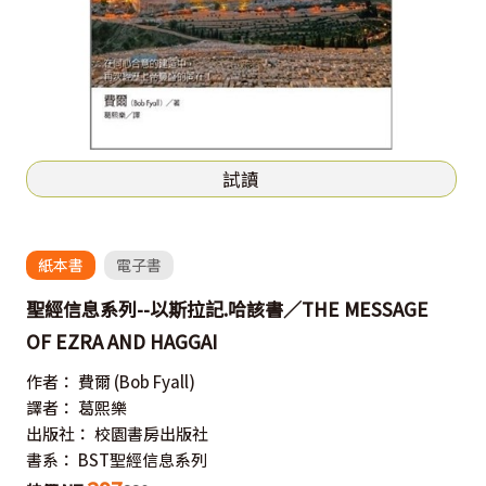
試讀
紙本書
電子書
聖經信息系列--以斯拉記.哈該書／THE MESSAGE
OF EZRA AND HAGGAI
作者：
費爾
(Bob Fyall)
譯者：
葛熙樂
出版社：
校園書房出版社
書系：
BST聖經信息系列