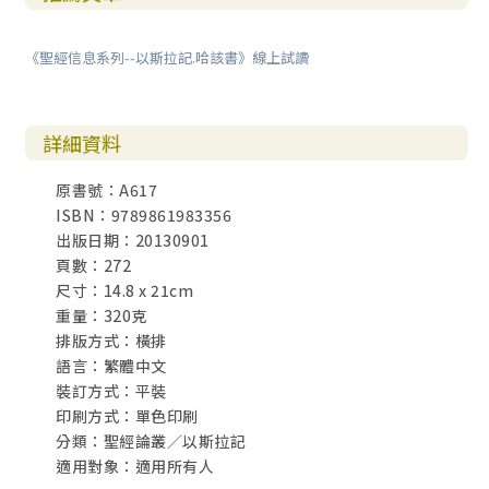
《聖經信息系列--以斯拉記.哈該書》線上試讀
詳細資料
原書號：A617
ISBN：9789861983356
出版日期：20130901
頁數：272
尺寸：14.8 x 21cm
重量：320克
排版方式：橫排
語言：繁體中文
裝訂方式：平裝
印刷方式：單色印刷
分類：聖經論叢／以斯拉記
適用對象：適用所有人