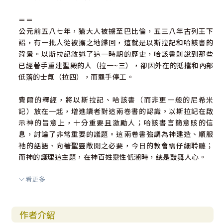
＝＝
公元前五八七年，猶大人被擄至巴比倫，五三八年古列王下
詔，有一批人從被擄之地歸回，這就是以斯拉記和哈該書的
背景。以斯拉記敘述了這一時期的歷史，哈該書則說到那些
已經著手重建聖殿的人（拉一~三），卻因外在的抵擋和內部
低落的士氣（拉四），而罷手停工。
費爾的釋經，將以斯拉記、哈該書（而非更一般的尼希米
記）放在一起，增進讀者對這兩卷書的認識。以斯拉記在啟
示神的旨意上，十分重要且激勵人；哈該書言簡意賅的信
息，討論了非常重要的議題。這兩卷書強調為神建造、順服
祂的話語、向著聖靈敞開之必要，今日的教會需仔細聆聽；
而神的護理這主題，在神百姓靈性低潮時，總是鼓舞人心。
看更多
費爾是蘇格蘭Cornhill訓練中心的資深導師，過去擔任牧
職，也曾是Durham很大一間學生教會的牧師，那時又在Cra
nmer Hall教導舊約聖經。
作者介紹