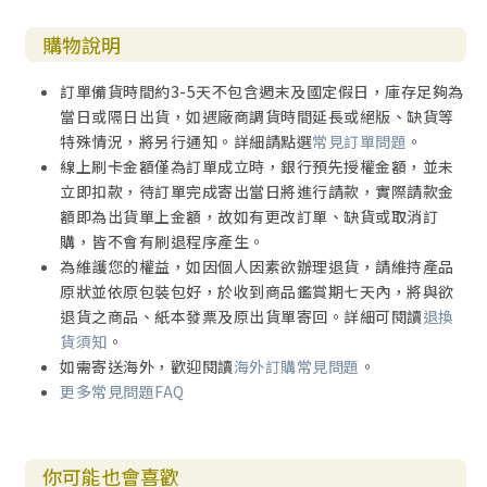
購物說明
訂單備貨時間約3-5天不包含週末及國定假日，庫存足夠為
當日或隔日出貨，如遇廠商調貨時間延長或絕版、缺貨等
特殊情況，將另行通知。詳細請點選
常見訂單問題
。
線上刷卡金額僅為訂單成立時，銀行預先授權金額，並未
立即扣款，待訂單完成寄出當日將進行請款，實際請款金
額即為出貨單上金額，故如有更改訂單、缺貨或取消訂
購，皆不會有刷退程序產生。
為維護您的權益，如因個人因素欲辦理退貨，請維持產品
原狀並依原包裝包好，於收到商品鑑賞期七天內，將與欲
退貨之商品、紙本發票及原出貨單寄回。詳細可閱讀
退換
貨須知
。
如需寄送海外，歡迎閱讀
海外訂購常見問題
。
更多常見問題FAQ
你可能也會喜歡