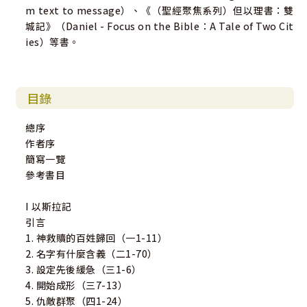
m text to message）、《（聖經聚焦系列）但以理書：雙
城記》（Daniel - Focus on the Bible：A Tale of Two Cit
ies）等書。
目錄
總序
作者序
簡寫一覽
參考書目
I 以斯拉記
引言
1. 神救贖的百姓歸回（一1-11）
2. 名字有什麼含義（二1-70）
3. 設定先後緩急（三1-6）
4. 開始成形（三7-13）
5. 仇敵群聚（四1-24）