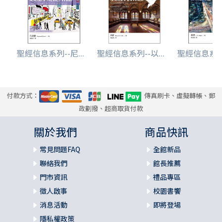
聖經信息系列--尼...
聖經信息系列--以...
聖經信息系列-
付款方式：
傳真刷卡、虛擬轉帳、郵
政劃撥、超商取貨付款
關於我們
商品快訊
常見問題FAQ
全館新品
聯絡我們
館長推薦
門市資訊
禮品專區
徵人啟事
校園書饗
消息活動
即將登場
隱私權政策