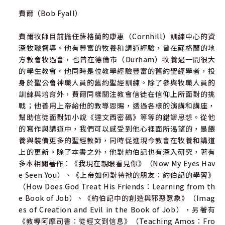
費爾（Bob Fyall）
費爾牧師目前擔任蘇格蘭的康惠（Cornhill）訓練中心的資
深牧職督導。他有豐富的牧養和講道經驗，曾在蘇格蘭的地
方教會牧過會，也曾在德倫市（Durham）牧養過一間很大
的學生教會。他同時是位教學經驗豐富的舊約聖經學者，投
身於聖公會神職人員的舊約聖經訓練。除了參與牧職人員的
訓練與培育外，費爾同樣關注教會信徒在信仰上所面對的挑
戰；他善用上帝給他的教導恩賜，透過各樣的演講和講座，
幫助信徒面對如小說《達文西密碼》等等的錯謬思想。從他
的寫作與講道中，我們可以感受到他心裡面所渴望的，是餵
養與裝備更多的聖經教師，同時促進現今教會在牧養和講道
上的更新。除了本書之外，他對約伯記也有深入研究，著有
多本相關著作：《我現在親眼看見你》（Now My Eyes Hav
e Seen You）、《上帝如何對待祂的朋友：約伯記的學習》
（How Does God Treat His Friends：Learning from th
e Book of Job）、《約伯記中的創造與邪惡意象》（Imag
es of Creation and Evil in the Book of Job），另著有
《教導阿摩司書：從經文到信息》（Teaching Amos：Fro