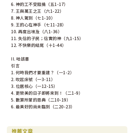
6. 神的工不受阻撓（五1-17）
7. 王與萬王之王（六1-22）
8. 神人駕到（七1-10）
9. 王的心在神手（七11-28）
10. 再度出埃及（八1-36）
11. 失信的子民；信實的神（九1-15）
12. 不快樂的結尾（十1-44）
II. 哈該書
引言
1. 何時我們才要重建？（一1-2）
2. 吹起床號（一3-11）
3. 位居核心（一12-15）
4. 更榮美的日子即將來到！（二1-9）
5. 數算所蒙的恩典（二10-19）
6. 最美好的尚未臨到（二20-23）
推薦文章