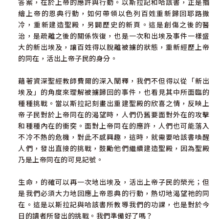
答案，在於上帝的應許與行動。以斯拉記和哈該書，正是描
繪上帝的恩典行動，如何帶領以色列百姓重新歸回耶路撒
冷，重新建造聖殿，另闢歷史的新頁。這是創傷之後的醫
治，是疏離之後的關係恢復，也是一次和出埃及事件一樣盛
大的新出埃及，讓百姓得以脫離被擄的狀態，重新經歷上帝
的同在，活出上帝子民的身分。
藉著資深聖經教師費爾的深入闡釋，我們不但得以從「新出
埃及」的角度來理解被擄歸回的事件，也看見其中所面臨的
種種挑戰。當以斯拉記刻畫出重建聖殿的欣喜之情，反映上
帝子民對於上帝同在的渴望時，人們仍舊要面對外在的攻擊
和種種內在的衝突。面對上帝同在的應許，人們也可能落入
不冷不熱的危機，對此不感興趣，這時，就需要哈該書喚醒
人們，發出直接的挑戰，鼓勵他們繼續建造聖殿，因為聖殿
乃是上帝同在的可見記號。
生命，的確可以再一次地出埃及，活出上帝子民的榮光；但
是我們必須大力地回應上帝恩典的行動，熱切地渴望祂的同
在。這是以斯拉記與哈該書所教導我們的功課，也是對於今
日的讀者所發出的挑戰。我們準備好了嗎？