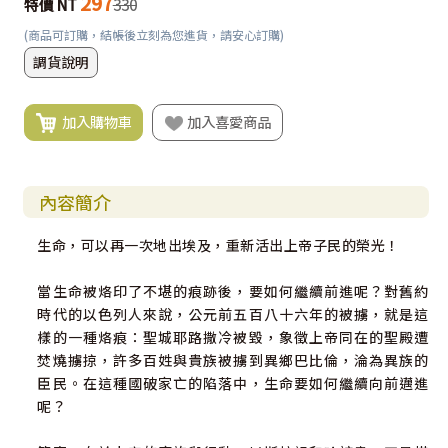
297
特價 NT
330
(商品可訂購，結帳後立刻為您進貨，請安心訂購)
調貨說明
加入購物車
加入喜愛商品
內容簡介
生命，可以再一次地出埃及，重新活出上帝子民的榮光！
當生命被烙印了不堪的痕跡後，要如何繼續前進呢？對舊約
時代的以色列人來說，公元前五百八十六年的被擄，就是這
樣的一種烙痕：聖城耶路撒冷被毀，象徵上帝同在的聖殿遭
焚燒擄掠，許多百姓與貴族被擄到異鄉巴比倫，淪為異族的
臣民。在這種國破家亡的陷落中，生命要如何繼續向前邁進
呢？