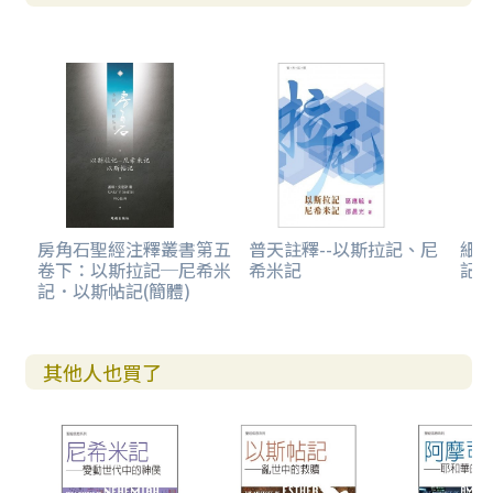
房角石聖經注釋叢書第五
普天註釋--以斯拉記、尼
細
卷下：以斯拉記─尼希米
希米記
記
記．以斯帖記(簡體)
其他人也買了