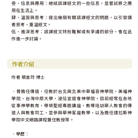
叁、信息與應用：總結該課經文的一些信息，並嘗試將之應
用在生活上。
肆、溫習與思考：提出幾個有關該課經文的問題，以引發讀
者思考，重溫經文。
伍、進深思考：該課經文特別難解或有爭議的部分，會在此
作進一步討論。
作者介紹
作者 蔡金玲 博士
．曾擔任傳道，任教於台北與北美中華福音神學院，美福神
學院，台灣中原大學，浸信宣道會神學院。目前經常在各地
從事神學教育，帶領聖經專題講座，教導培訓華人教會的傳
道人與教會同工，並參與華神客座教學，以及擔任達拉斯神
學院中文網路課程兼任教授等。
．學歷：