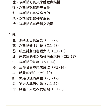
陸、以斯帖記的文學體裁與結構
柒、以斯帖記的歷史背景
捌、以斯帖記的信息目的
玖、以斯帖記的神學主題
拾、以斯帖記的希臘文增篇
註釋
壹 波斯王宮的盛宴（一1-22）
貳 以斯帖登上后位（二1-23）
叁 哈曼計劃殺害猶太人（三1-15）
肆 末底改請求以斯帖向王求情（四1-17）
伍 以斯帖的計劃（五1-14）
陸 王命哈曼尊榮末底改（六1-14）
柒 哈曼的滅亡（七1-10）
捌 末底改獲得高位（八1-17）
玖 猶太人戰勝仇敵（九1-32）
拾 結語：末底改受稱讀（十1-3）