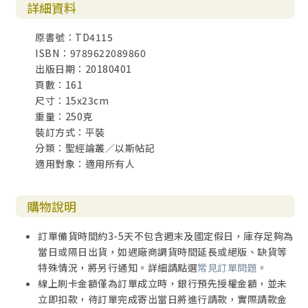
詳細資料
原書號：TD4115
ISBN：9789622089860
出版日期：20180401
頁數：161
尺寸：15x23cm
重量：250克
裝訂方式：平裝
分類：聖經論叢／以斯帖記
適用對象：適用所有人
購物說明
訂單備貨時間約3-5天不包含週末及國定假日，庫存足夠為
當日或隔日出貨，如遇廠商調貨時間延長或絕版、缺貨等
特殊情況，將另行通知。詳細請點選
常見訂單問題
。
線上刷卡金額僅為訂單成立時，銀行預先授權金額，並未
立即扣款，待訂單完成寄出當日將進行請款，實際請款金