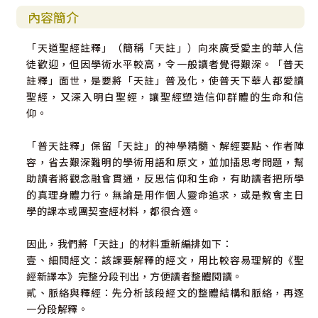
內容簡介
「天道聖經註釋」（簡稱「天註」）向來廣受愛主的華人信
徒歡迎，但因學術水平較高，令一般讀者覺得艱深。「普天
註釋」面世，是要將「天註」普及化，使普天下華人都愛讀
聖經，又深入明白聖經，讓聖經塑造信仰群體的生命和信
仰。
「普天註釋」保留「天註」的神學精髓、解經要點、作者陣
容，省去艱深難明的學術用語和原文，並加插思考問題，幫
助讀者將觀念融會貫通，反思信仰和生命，有助讀者把所學
的真理身體力行。無論是用作個人靈命追求，或是教會主日
學的課本或團契查經材料，都很合適。
因此，我們將「天註」的材料重新編排如下：
壹、細閱經文：該課要解釋的經文，用比較容易理解的《聖
經新譯本》完整分段刊出，方便讀者整體閱讀。
貳、脈絡與釋經：先分析該段經文的整體結構和脈絡，再逐
一分段解釋。