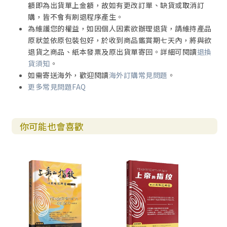
額即為出貨單上金額，故如有更改訂單、缺貨或取消訂
購，皆不會有刷退程序產生。
為維護您的權益，如因個人因素欲辦理退貨，請維持產品
原狀並依原包裝包好，於收到商品鑑賞期七天內，將與欲
退貨之商品、紙本發票及原出貨單寄回。詳細可閱讀
退換
貨須知
。
如需寄送海外，歡迎閱讀
海外訂購常見問題
。
更多常見問題FAQ
你可能也會喜歡