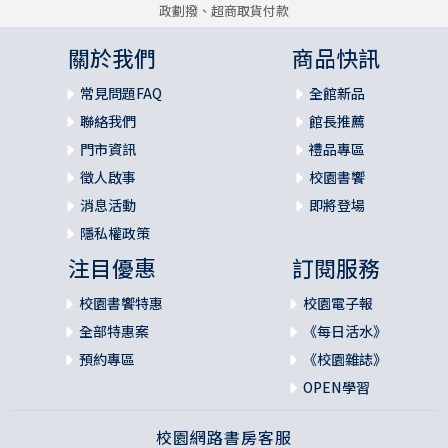
政劃撥、超商取貨付款
關於我們
商品快訊
常見問題FAQ
全館新品
聯絡我們
館長推薦
門市資訊
禮品專區
徵人啟事
校園書饗
消息活動
即將登場
隱私權政策
注目優惠
訂閱服務
校園書饗特惠
校園電子報
全部特惠案
《每日活水》
預約專區
《校園雜誌》
OPEN學習
校園網路書房客服