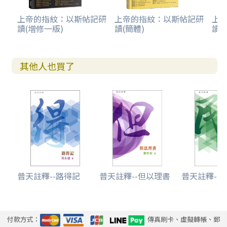
上帝的指紋：以斯帖記研
上帝的指紋：以斯帖記研
上
讀(增修一版)
讀(簡體)
讀(
其他人也買了
普天註釋--路得記
普天註釋--但以理書
普天註釋--
付款方式：
傳真刷卡、虛擬轉帳、郵