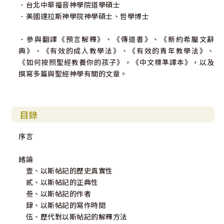
．台北中華福音神學院道學碩士
．美國達拉斯神學院神學碩士、哲學博士
．參與翻譯《預言解釋》、《傳道書》、《新約希臘文辭
典》、《有效的成人教學法》、《有效的青年教學法》、
《如何按照聖經教養你的孩子》，《中文標準譯本》，以及
撰寫多篇與聖經神學有關的文章。
目錄
序言
緒論
壹、以斯帖記的歷史真實性
貳、以斯帖記的正典性
叁、以斯帖記的作者
肆、以斯帖記的寫作時間
伍、歷代對以斯帖記的解釋方法