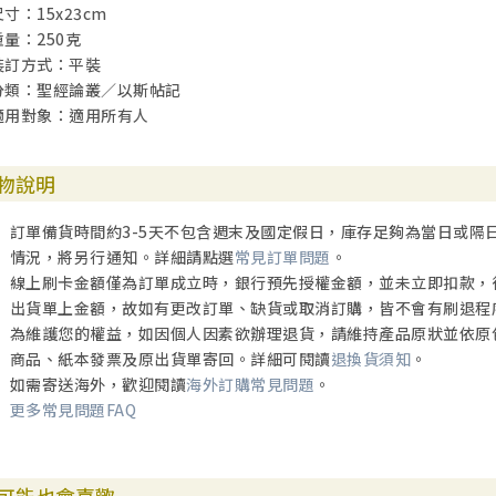
尺寸：15x23cm
重量：250克
裝訂方式：平裝
分類：聖經論叢／以斯帖記
適用對象：適用所有人
物說明
訂單備貨時間約3-5天不包含週末及國定假日，庫存足夠為當日或隔
情況，將另行通知。詳細請點選
常見訂單問題
。
線上刷卡金額僅為訂單成立時，銀行預先授權金額，並未立即扣款，
出貨單上金額，故如有更改訂單、缺貨或取消訂購，皆不會有刷退程
為維護您的權益，如因個人因素欲辦理退貨，請維持產品原狀並依原
商品、紙本發票及原出貨單寄回。詳細可閱讀
退換貨須知
。
如需寄送海外，歡迎閱讀
海外訂購常見問題
。
更多常見問題FAQ