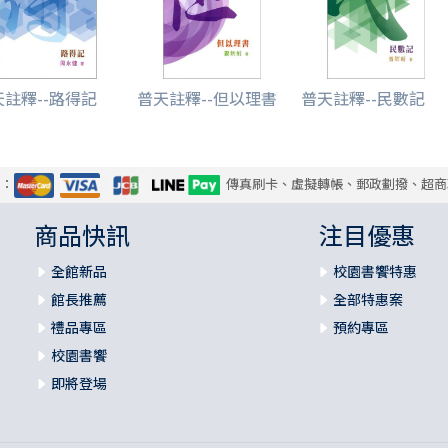
天註釋--路得記
普天註釋--但以理書
普天註釋--民數記
式：
傳真刷卡、虛擬轉帳、郵政劃撥、超商
商品快訊
注目優惠
全館新品
校園書饗特惠
館長推薦
全部特惠案
禮品專區
預約專區
校園書饗
即將登場