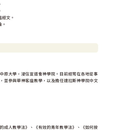
。
。
溫經文。
論。
中原大學，浸信宣道會神學院。目前經常在各地從事
，並參與華神客座教學，以及擔任達拉斯神學院中文
的成人教學法》、《有效的青年教學法》、《如何按