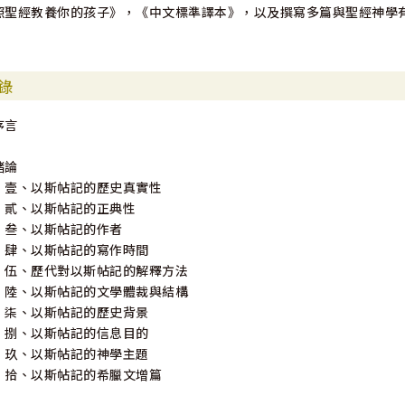
照聖經教養你的孩子》，《中文標準譯本》，以及撰寫多篇與聖經神學
錄
序言
緒論
壹、以斯帖記的歷史真實性
貳、以斯帖記的正典性
叁、以斯帖記的作者
肆、以斯帖記的寫作時間
伍、歷代對以斯帖記的解釋方法
陸、以斯帖記的文學體裁與結構
柒、以斯帖記的歷史背景
捌、以斯帖記的信息目的
玖、以斯帖記的神學主題
拾、以斯帖記的希臘文增篇