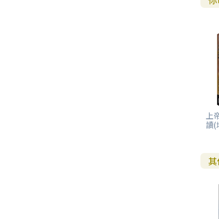
你
上
讀(
其