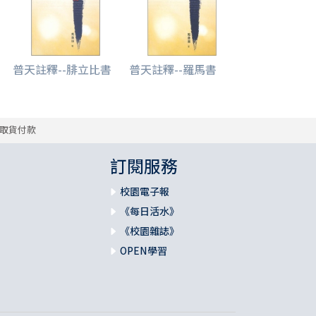
普天註釋--腓立比書
普天註釋--羅馬書
取貨付款
訂閱服務
校園電子報
《每日活水》
《校園雜誌》
OPEN學習