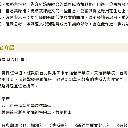
貳、脈絡與釋經：先分析該段經文的整體結構和脈絡，再逐一分段解釋
叁、信息與應用：總結該課經文的一些信息，並嘗試將之應用在生活上
肆、溫習與思考：提出幾個有關該課經文的問題，以引發讀者思考，重
伍、進深思考：該課經文特別難解或有爭議的部分，會在此作進一步討
者介紹
作者 蔡金玲 博士
．曾擔任傳道，任教於台北與北美中華福音神學院，美福神學院，台灣
神學教育，帶領聖經專題講座，教導培訓華人教會的傳道人與教會同工
網路課程兼任教授等。
．學歷：
．台北中華福音神學院道學碩士
．美國達拉斯神學院神學碩士、哲學博士
．參與翻譯《預言解釋》、《傳道書》、《新約希臘文辭典》、《有效