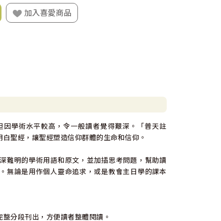
加入喜愛商品
但因學術水平較高，令一般讀者覺得艱深。「普天註
明白聖經，讓聖經塑造信仰群體的生命和信仰。
深難明的學術用語和原文，並加插思考問題，幫助讀
。無論是用作個人靈命追求，或是教會主日學的課本
完整分段刊出，方便讀者整體閱讀。