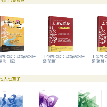
可能也會喜歡
帝的指紋：以斯帖記研
上帝的指紋：以斯帖記研
上帝的指
增修一版)
讀(簡體)
讀(繁體)
他人也買了