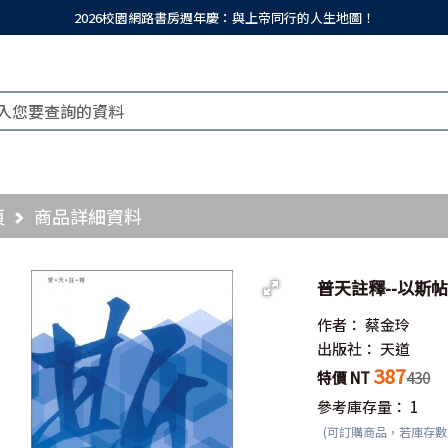
2026校園網路書房週年慶：與上帝同行的人生地圖！
頁
商品詳細資料
普天註釋--以斯
作者：
蔡金玲
出版社：
天道
387
特價 NT
430
參考庫存量：
1
(可訂購商品，若庫存