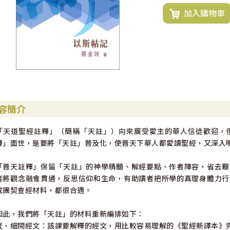
加入購物車
容簡介
「天道聖經註釋」（簡稱「天註」）向來廣受愛主的華人信徒歡迎，
釋」面世，是要將「天註」普及化，使普天下華人都愛讀聖經，又深入
「普天註釋」保留「天註」的神學精髓、解經要點、作者陣容，省去艱
者將觀念融會貫通，反思信仰和生命，有助讀者把所學的真理身體力行
或團契查經材料，都很合適。
因此，我們將「天註」的材料重新編排如下：
壹、細閱經文：該課要解釋的經文，用比較容易理解的《聖經新譯本》