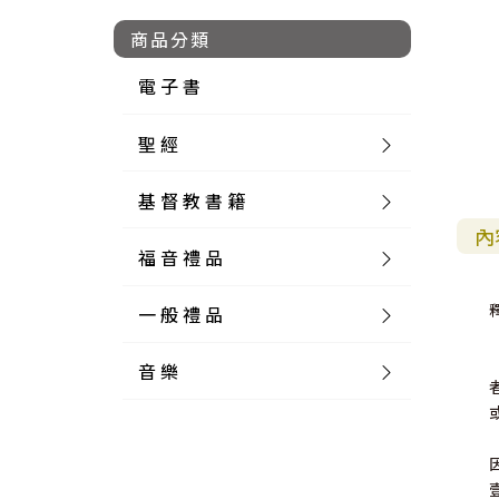
商品分類
電 子 書
聖 經
基 督 教 書 籍
新 舊 約 聖 經
內
福 音 禮 品
簡 體 聖 經
聖 經 論 叢
和 合 本
一 般 禮 品
英 文 聖 經
神 學 類
福 音 飾 品 配 件
和 合 本 標 點
參 考 書 工 具 書
音 樂
外 文 聖 經
實 踐 神 學
福 音 家 飾 用 品
一 般 卡 片
新 標 點 和 合 本
K J V
摩 西 五 經
系 統 神 學
福 音 項 鍊
讀 經 法
中 外 文 聖 經
教 會 歷 史
福 音 生 活 雜 貨
一 般 文 具
詩 本 樂 譜
和 合 本 修 訂 版
E S V
歷 史 書
神 、 創 造
宣 教 差 傳
福 音 耳 環 / 耳 夾
福 音 桌 飾 品
萬 用 卡
釋 經 法
創 世 記
註 釋 本 聖 經
生 命 造 就
福 音 食 器 廚 房
食 器 廚 房
C D
現 代 中 文 譯 本
G N B
和 合 本 / N I V
舊 約 註 釋
基 督
社 會 參 與
歷 史
福 音 手 環 / 手 鍊
福 音 布 軸 掛 畫
福 音 服 飾 布 品
貼 紙
日 記 . 筆 記
音 樂 叢 書
聖 經 概 論
出 埃 及 記
約 書 亞 記