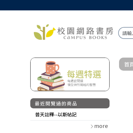
首
最近閱覽過的商品
普天註釋--以斯帖記
more