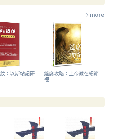
more
紋：以斯帖記研
筵席攻略：上帝藏在細節
裡