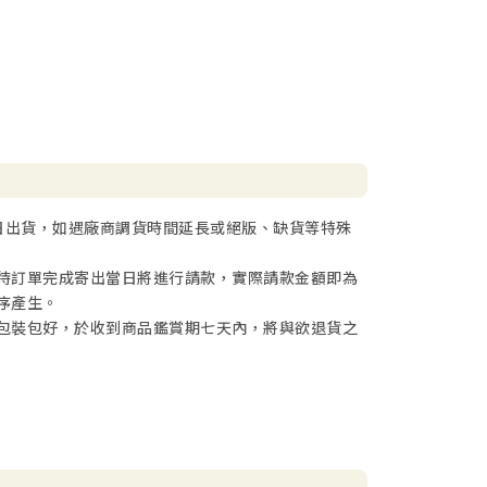
日出貨，如遇廠商調貨時間延長或絕版、缺貨等特殊
待訂單完成寄出當日將進行請款，實際請款金額即為
序產生。
包裝包好，於收到商品鑑賞期七天內，將與欲退貨之