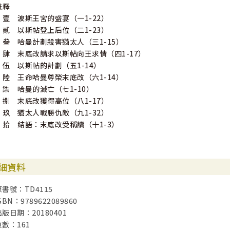
註釋
壹 波斯王宮的盛宴（一1-22）
貳 以斯帖登上后位（二1-23）
叁 哈曼計劃殺害猶太人（三1-15）
肆 末底改請求以斯帖向王求情（四1-17）
伍 以斯帖的計劃（五1-14）
陸 王命哈曼尊榮末底改（六1-14）
柒 哈曼的滅亡（七1-10）
捌 末底改獲得高位（八1-17）
玖 猶太人戰勝仇敵（九1-32）
拾 結語：末底改受稱讀（十1-3）
細資料
原書號：TD4115
SBN：9789622089860
出版日期：20180401
頁數：161