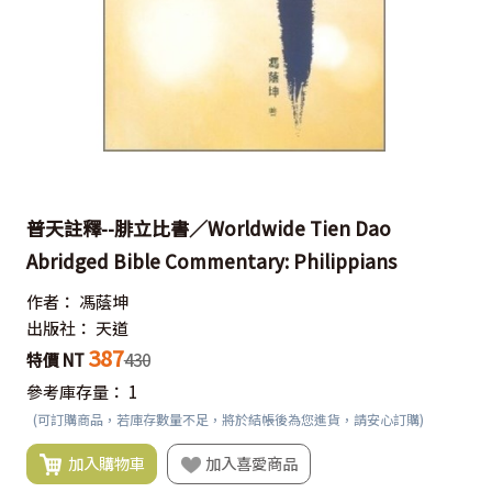
普天註釋--腓立比書／Worldwide Tien Dao
Abridged Bible Commentary: Philippians
作者：
馮蔭坤
出版社：
天道
387
特價 NT
430
參考庫存量：
1
(可訂購商品，若庫存數量不足，將於結帳後為您進貨，請安心訂購)
加入購物車
加入喜愛商品