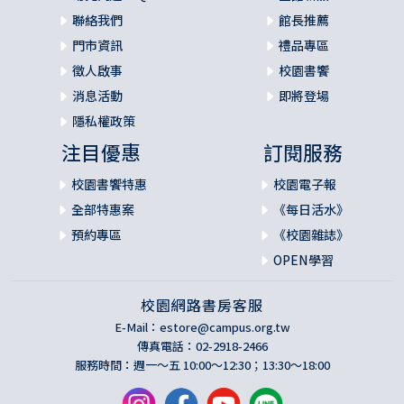
聯絡我們
館長推薦
門市資訊
禮品專區
徵人啟事
校園書饗
消息活動
即將登場
隱私權政策
注目優惠
訂閱服務
校園書饗特惠
校園電子報
全部特惠案
《每日活水》
預約專區
《校園雜誌》
OPEN學習
校園網路書房客服
E-Mail：
estore@campus.org.tw
傳真電話：02-2918-2466
服務時間：週一～五 10:00～12:30；13:30～18:00