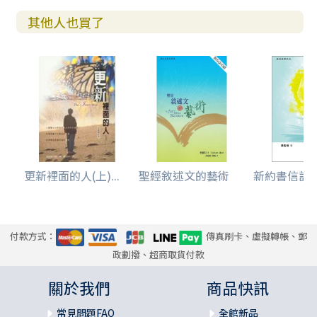
其他人也買了
更新裡面的人(上)...
聖經敘述文的藝術
新約書信詮
付款方式：
傳真刷卡、虛擬轉帳、郵
政劃撥、超商取貨付款
關於我們
商品快訊
常見問題FAQ
全館新品