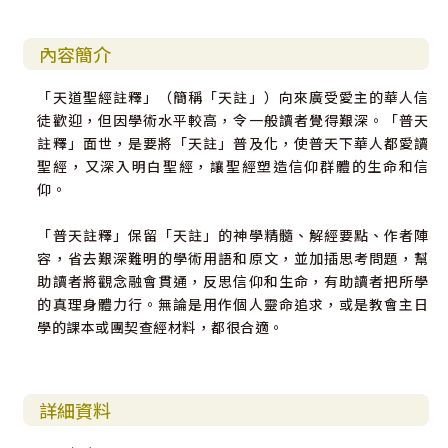
內容簡介
「天道聖經註釋」（簡稱「天註」）向來廣受愛主的華人信
徒歡迎，但因學術水平較高，令一般讀者覺得艱深。「普天
註釋」面世，是要將「天註」普及化，使普天下華人都愛讀
聖經，又深入明白聖經，讓聖經塑造信仰群體的生命和信
仰。
「普天註釋」保留「天註」的神學精髓、解經要點、作者陣
容，省去艱深難明的學術用語和原文，並加插思考問題，幫
助讀者將觀念融會貫通，反思信仰和生命，有助讀者把所學
的真理身體力行。無論是用作個人靈命追求，或是教會主日
學的課本或團契查經材料，都很合適。
詳細資料