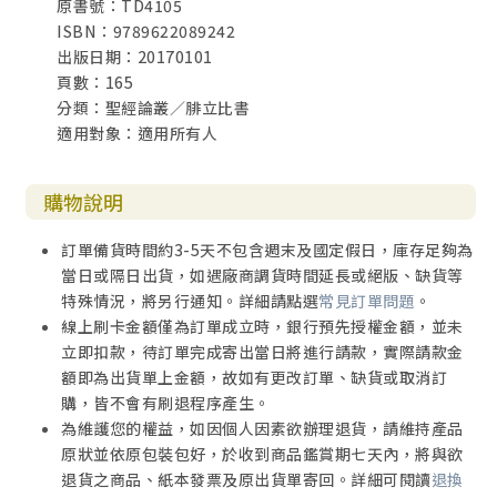
原書號：TD4105
ISBN：9789622089242
出版日期：20170101
頁數：165
分類：聖經論叢／腓立比書
適用對象：適用所有人
購物說明
訂單備貨時間約3-5天不包含週末及國定假日，庫存足夠為
當日或隔日出貨，如遇廠商調貨時間延長或絕版、缺貨等
特殊情況，將另行通知。詳細請點選
常見訂單問題
。
線上刷卡金額僅為訂單成立時，銀行預先授權金額，並未
立即扣款，待訂單完成寄出當日將進行請款，實際請款金
額即為出貨單上金額，故如有更改訂單、缺貨或取消訂
購，皆不會有刷退程序產生。
為維護您的權益，如因個人因素欲辦理退貨，請維持產品
原狀並依原包裝包好，於收到商品鑑賞期七天內，將與欲
退貨之商品、紙本發票及原出貨單寄回。詳細可閱讀
退換