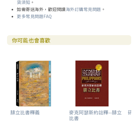
貨須知
。
如需寄送海外，歡迎閱讀
海外訂購常見問題
。
更多常見問題FAQ
你可能也會喜歡
腓立比書釋義
麥克阿瑟新約註釋--腓立
研
比書