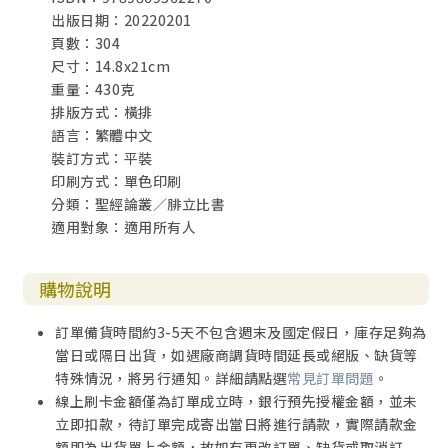
出版日期：20220201
頁數：304
尺寸：14.8x21cm
重量：430克
排版方式：橫排
語言：繁體中文
裝訂方式：平裝
印刷方式：單色印刷
分類：聖經論叢／腓立比書
適用對象：適用所有人
購物說明
訂單備貨時間約3-5天不包含週末及國定假日，庫存足夠為
當日或隔日出貨，如遇廠商調貨時間延長或絕版、缺貨等
特殊情況，將另行通知。詳細請點選
常見訂單問題
。
線上刷卡金額僅為訂單成立時，銀行預先授權金額，並未
立即扣款，待訂單完成寄出當日將進行請款，實際請款金
額即為出貨單上金額，故如有更改訂單、缺貨或取消訂