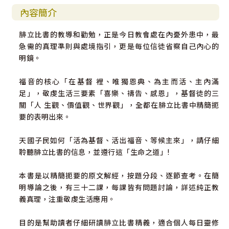
內容簡介
腓立比書的教導和勸勉，正是今日教會處在內憂外患中，最
急需的真理準則與處境指引，更是每位信徒省察自己內心的
明鏡。
福音的核心「在基督 裡、唯獨恩典、為主而活、主內滿
足」，敬虔生活三要素「喜樂、禱告、感恩」，基督徒的三
關「人 生觀、價值觀、世界觀」，全都在腓立比書中精簡扼
要的表明出來。
天國子民如何「活為基督、活出福音、等候主來」，請仔細
聆聽腓立比書的信息，並遵行這「生命之道」!
本書是以精簡扼要的原文解經，按題分段、逐節查考。在簡
明導論之後，有三十二課，每課皆有問題討論，詳述純正教
義真理，注重敬虔生活應用。
目的是幫助讀者仔細研讀腓立比書精義，適合個人每日靈修