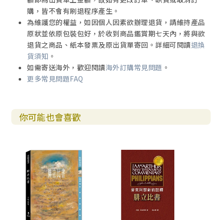
購，皆不會有刷退程序產生。
為維護您的權益，如因個人因素欲辦理退貨，請維持產品
原狀並依原包裝包好，於收到商品鑑賞期七天內，將與欲
退貨之商品、紙本發票及原出貨單寄回。詳細可閱讀
退換
貨須知
。
如需寄送海外，歡迎閱讀
海外訂購常見問題
。
更多常見問題FAQ
你可能也會喜歡