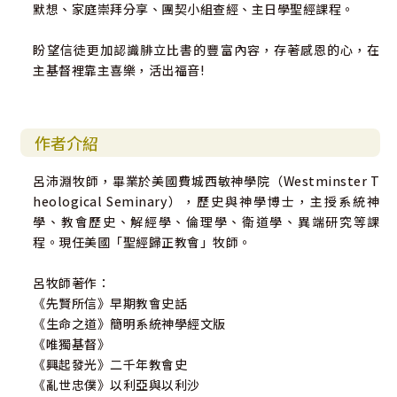
默想、家庭崇拜分享、團契小組查經、主日學聖經課程。
盼望信徒更加認識腓立比書的豐富內容，存著感恩的心，在
主基督裡靠主喜樂，活出福音!
作者介紹
呂沛淵牧師，畢業於美國費城西敏神學院（Westminster T
heological Seminary），歷史與神學博士，主授系統神
學、教會歷史、解經學、倫理學、衛道學、異端研究等課
程。現任美國「聖經歸正教會」牧師。
呂牧師著作：
《先賢所信》早期教會史話
《生命之道》簡明系統神學經文版
《唯獨基督》
《興起發光》二千年教會史
《亂世忠僕》以利亞與以利沙