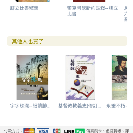
腓立比書釋義
麥克阿瑟新約註釋--腓立
房
比書
六
羅
其他人也買了
字字珠璣--細讀腓...
基督教教義史(修訂...
永垂不朽--基
付款方式：
傳真刷卡、虛擬轉帳、郵