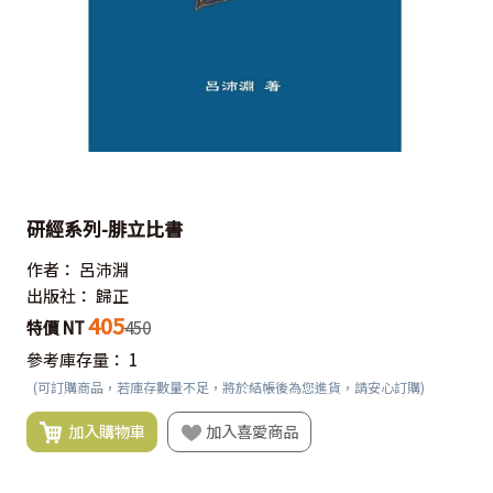
研經系列-腓立比書
作者：
呂沛淵
出版社：
歸正
405
特價 NT
450
參考庫存量：
1
(可訂購商品，若庫存數量不足，將於結帳後為您進貨，請安心訂購)
加入購物車
加入喜愛商品