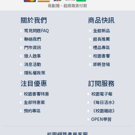
政劃撥、超商取貨付款
關於我們
商品快訊
常見問題FAQ
全館新品
聯絡我們
館長推薦
門市資訊
禮品專區
徵人啟事
校園書饗
消息活動
即將登場
隱私權政策
注目優惠
訂閱服務
校園書饗特惠
校園電子報
全部特惠案
《每日活水》
預約專區
《校園雜誌》
OPEN學習
校園網路書房客服