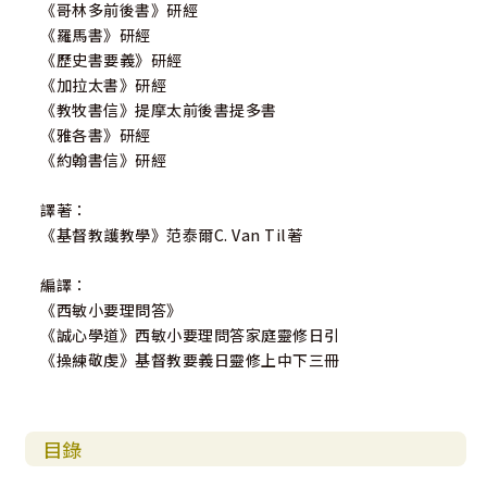
《哥林多前後書》研經
《羅馬書》研經
《歷史書要義》研經
《加拉太書》研經
《教牧書信》提摩太前後書提多書
《雅各書》研經
《約翰書信》研經
譯著：
《基督教護教學》范泰爾C. Van Til著
編譯：
《西敏小要理問答》
《誠心學道》西敏小要理問答家庭靈修日引
《操練敬虔》基督教要義日靈修上中下三冊
目錄