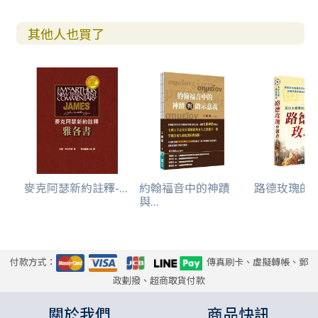
其他人也買了
麥克阿瑟新約註釋-...
約翰福音中的神蹟
路德玫瑰的馨香
與...
付款方式：
傳真刷卡、虛擬轉帳、郵
政劃撥、超商取貨付款
關於我們
商品快訊