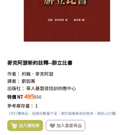
麥克阿瑟新約註釋--腓立比書
作者：
約翰．麥克阿瑟
譯者：
劉如菁
出版社：
華人基督徒培訓供應中心
495
特價 NT
550
參考庫存量：
1
(可訂購商品，若庫存數量不足，將於結帳後為您進貨，請安心訂購)
加入購物車
加入喜愛商品