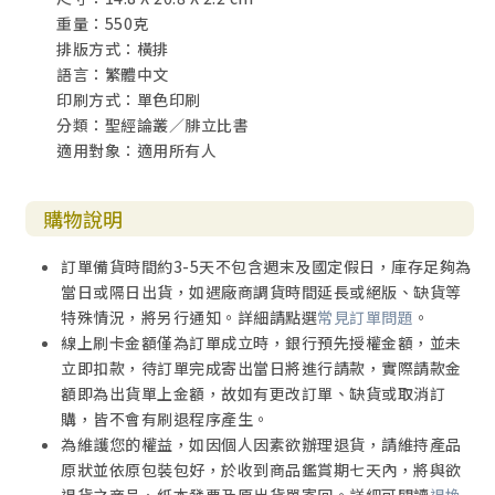
重量：550克
排版方式：橫排
語言：繁體中文
印刷方式：單色印刷
分類：聖經論叢／腓立比書
適用對象：適用所有人
購物說明
訂單備貨時間約3-5天不包含週末及國定假日，庫存足夠為
當日或隔日出貨，如遇廠商調貨時間延長或絕版、缺貨等
特殊情況，將另行通知。詳細請點選
常見訂單問題
。
線上刷卡金額僅為訂單成立時，銀行預先授權金額，並未
立即扣款，待訂單完成寄出當日將進行請款，實際請款金
額即為出貨單上金額，故如有更改訂單、缺貨或取消訂
購，皆不會有刷退程序產生。
為維護您的權益，如因個人因素欲辦理退貨，請維持產品
原狀並依原包裝包好，於收到商品鑑賞期七天內，將與欲