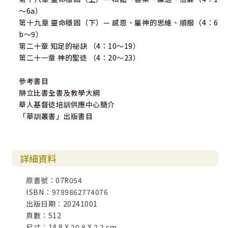
～6a）
第十九章 靈命穩固（下）— 感恩、屬神的思維、順服（4：6
b～9）
第二十章 知足的祕訣 （4：10～19）
第二十一章 神的聖徒 （4：20～23）
參考書目
腓立比書全書及教學大綱
華人基督徒培訓供應中心簡介
「華訓叢書」出版書目
詳細資料
原書號：07R054
ISBN：9789862774076
出版日期：20241001
頁數：512
尺寸：14.8 X 20.8 X 2.2 cm