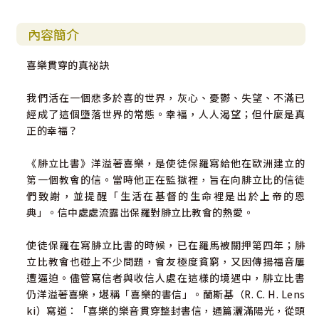
內容簡介
喜樂貫穿的真祕訣
我們活在一個悲多於喜的世界，灰心、憂鬱、失望、不滿已
經成了這個墮落世界的常態。幸褔，人人渴望；但什麼是真
正的幸福？
《腓立比書》洋溢著喜樂，是使徒保羅寫給他在歐洲建立的
第一個教會的信。當時他正在監獄裡，旨在向腓立比的信徒
們致謝，並提醒「生活在基督的生命裡是出於上帝的恩
典」。信中處處流露出保羅對腓立比教會的熱愛。
使徒保羅在寫腓立比書的時候，已在羅馬被關押第四年；腓
立比教會也碰上不少問題，會友極度貧窮，又因傳揚福音屢
遭逼迫。儘管寫信者與收信人處在這樣的境遇中，腓立比書
仍洋溢著喜樂，堪稱「喜樂的書信」。蘭斯基（R. C. H. Lens
ki）寫道：「喜樂的樂音貫穿整封書信，通篇灑滿陽光，從頭