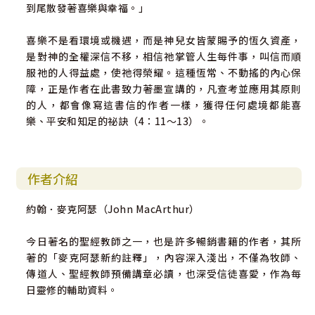
到尾散發著喜樂與幸福。」
喜樂不是看環境或機遇，而是神兒女皆蒙賜予的恆久資產，
是對神的全權深信不移，相信祂掌管人生每件事，叫信而順
服祂的人得益處，使祂得榮耀。這種恆常、不動搖的內心保
障，正是作者在此書致力著墨宣講的，凡查考並應用其原則
的人，都會像寫這書信的作者一樣，獲得任何處境都能喜
樂、平安和知足的祕訣（4：11～13）。
作者介紹
約翰．麥克阿瑟（John MacArthur）
今日著名的聖經教師之一，也是許多暢銷書籍的作者，其所
著的「麥克阿瑟新約註釋」，內容深入淺出，不僅為牧師、
傳道人、聖經教師預備講章必讀，也深受信徒喜愛，作為每
日靈修的輔助資料。