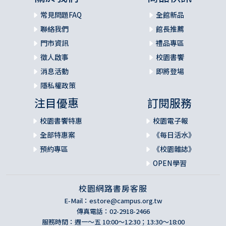
常見問題FAQ
全館新品
聯絡我們
館長推薦
門市資訊
禮品專區
徵人啟事
校園書饗
消息活動
即將登場
隱私權政策
注目優惠
訂閱服務
校園書饗特惠
校園電子報
全部特惠案
《每日活水》
預約專區
《校園雜誌》
OPEN學習
校園網路書房客服
E-Mail：
estore@campus.org.tw
傳真電話：02-2918-2466
服務時間：週一～五 10:00～12:30；13:30～18:00