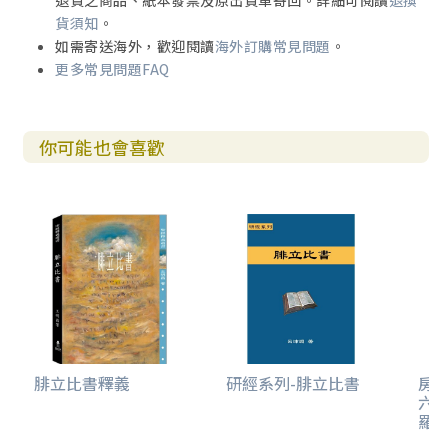
退貨之商品、紙本發票及原出貨單寄回。詳細可閱讀
退換
貨須知
。
如需寄送海外，歡迎閱讀
海外訂購常見問題
。
更多常見問題FAQ
你可能也會喜歡
腓立比書釋義
研經系列-腓立比書
房
六
羅