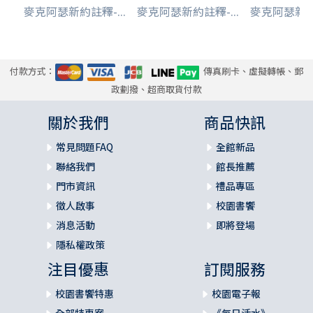
麥克阿瑟新約註釋-...
麥克阿瑟新約註釋-...
麥克阿瑟新約註
付款方式：
傳真刷卡、虛擬轉帳、郵
政劃撥、超商取貨付款
關於我們
商品快訊
常見問題FAQ
全館新品
聯絡我們
館長推薦
門市資訊
禮品專區
徵人啟事
校園書饗
消息活動
即將登場
隱私權政策
注目優惠
訂閱服務
校園書饗特惠
校園電子報