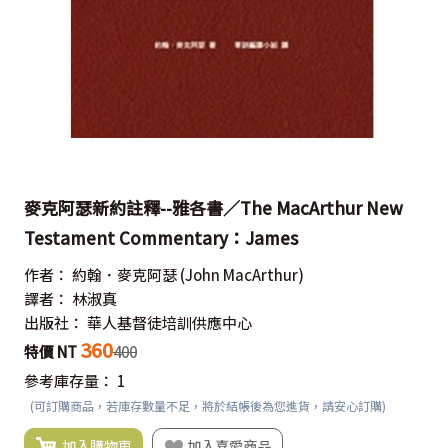
麥克阿瑟新約註釋--雅各書／The MacArthur New
Testament Commentary：James
作者：
約翰．麥克阿瑟
(John MacArthur)
譯者：
林淑真
出版社：
華人基督徒培訓供應中心
360
特價 NT
400
參考庫存量：
1
(可訂購商品，若庫存數量不足，將於結帳後為您進貨，請安心訂購)
加入購物車
加入喜愛商品