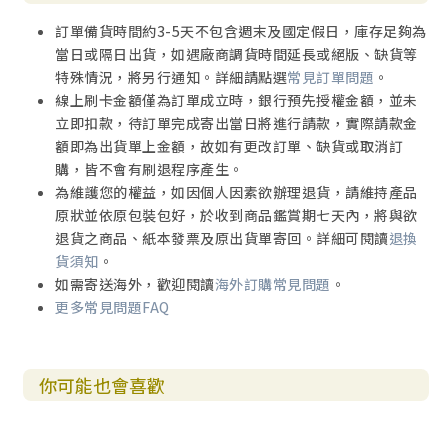
訂單備貨時間約3-5天不包含週末及國定假日，庫存足夠為
當日或隔日出貨，如遇廠商調貨時間延長或絕版、缺貨等
特殊情況，將另行通知。詳細請點選
常見訂單問題
。
線上刷卡金額僅為訂單成立時，銀行預先授權金額，並未
立即扣款，待訂單完成寄出當日將進行請款，實際請款金
額即為出貨單上金額，故如有更改訂單、缺貨或取消訂
購，皆不會有刷退程序產生。
為維護您的權益，如因個人因素欲辦理退貨，請維持產品
原狀並依原包裝包好，於收到商品鑑賞期七天內，將與欲
退貨之商品、紙本發票及原出貨單寄回。詳細可閱讀
退換
貨須知
。
如需寄送海外，歡迎閱讀
海外訂購常見問題
。
更多常見問題FAQ
你可能也會喜歡