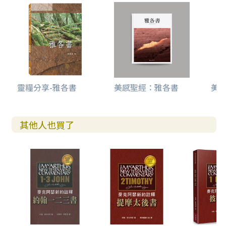
靈糧分享-雅各書
美感聖經：雅各書
美感
其他人也買了