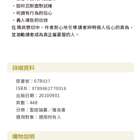
‧如何忍耐面對試煉
‧何謂有行為的信心
‧義人禱告的功效
在情詞懇切中，作者耐心地引導讀者辨明個人信心的真偽，
並激勵讀者成為真正屬基督的人。
詳細資料
原書號：07R037
ISBN：9789862770016
出版日期：20100901
頁數：448
分類：聖經論叢／雅各書
適用對象：適用所有人
購物說明