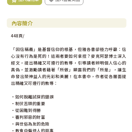
內容簡介
448頁/
「因信稱義」是基督信仰的根基，但雅各書卻極力呼籲：信
心沒有行為是死的！這兩者要如何拿捏？麥克阿瑟博士深入
經文，提出精確又可遵行的教導，引導讀者辨明個人信心的
真偽，並激勵讀者藉著「所做」顯露我們的「所是」，讓生
命發出榮神益人的光彩和美麗！在本書中，作者從各層面提
出精確又可遵行的教導：
‧如何脫離試探的錯誤
‧制伏舌頭的重要
‧從困難到得勝
‧審判邪惡的財富
‧與世俗為友的危險
‧教會中偏待人的惡事