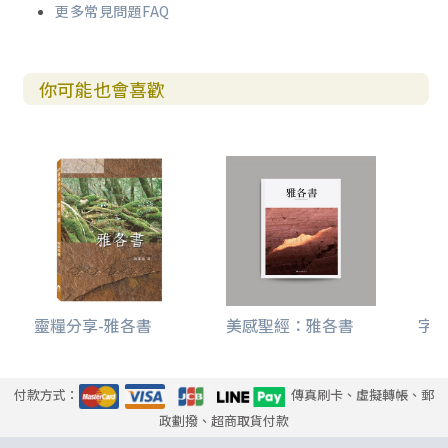
更多常見問題FAQ
你可能也會喜歡
靈糧分享-雅各書
美感聖經：雅各書
字字
付款方式：
傳真刷卡、虛擬轉帳、郵
政劃撥、超商取貨付款