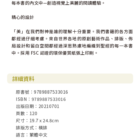
每本書的內文中—創造視覺上美麗的閱讀體驗。
精心的設計
「美」在我們對神是誰的理解十分重要。我們書籍的各方面
都經過仔細考慮。來自世界各地的原創藝術作品、排版、佈
局設計和留白空間都經過深思熟慮地編織到聖經的每一本書
中。採用 FSC 認證的環保優質紙張上印刷。
詳細資料
原書號：9789887533016
ISBN：9789887533016
出版日期：20210701
頁數：120
尺寸：19.7 x 24.8cm
排版方式：橫排
語言：繁體中文