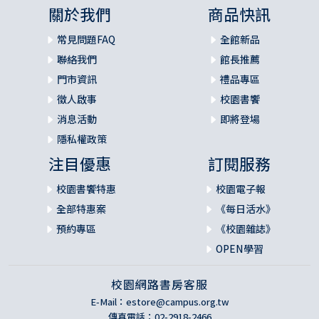
關於我們
商品快訊
常見問題FAQ
全館新品
聯絡我們
館長推薦
門市資訊
禮品專區
徵人啟事
校園書饗
消息活動
即將登場
隱私權政策
注目優惠
訂閱服務
校園書饗特惠
校園電子報
全部特惠案
《每日活水》
預約專區
《校園雜誌》
OPEN學習
校園網路書房客服
E-Mail：
estore@campus.org.tw
傳真電話：02-2918-2466