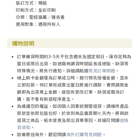
裝訂方式：精裝
印刷方式：全彩印刷
分類：聖經論叢／雅各書
適用對象：適用所有人
購物說明
訂單備貨時間約3-5天不包含週末及國定假日，庫存足夠為
當日或隔日出貨，如遇廠商調貨時間延長或絕版、缺貨等
特殊情況，將另行通知。詳細請點選
常見訂單問題
。
線上刷卡金額僅為訂單成立時，銀行預先授權金額，並未
立即扣款，待訂單完成寄出當日將進行請款，實際請款金
額即為出貨單上金額，故如有更改訂單、缺貨或取消訂
購，皆不會有刷退程序產生。
為維護您的權益，如因個人因素欲辦理退貨，請維持產品
原狀並依原包裝包好，於收到商品鑑賞期七天內，將與欲
退貨之商品、紙本發票及原出貨單寄回。詳細可閱讀
退換
貨須知
。
如需寄送海外，歡迎閱讀
海外訂購常見問題
。