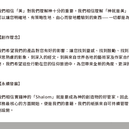
我們相信「美」對我們理解神十分的重要。我們相信理解「神就是美」
可以讓您明確地、有策略性地、由心而發地體驗到的東西——一切都是
【創作理念】
我們希望我們的產品對您有好的影響：讓您找到靈感、找到鼓勵、找到
深思熟慮的影象，到深入的經文，到與來自世界各地的藝術家及作家合
終，我們希望這些行動在您的信仰旅途中，為您帶來全新的角度、更深
【永續發展】
我們相信實踐神的「Shalom」就是要成為神的創造物的好管家。因
業務最核心的方面開始，便是我們的書籍，我們的紙張來自可持續管理
刷設施。