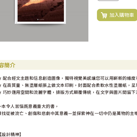
加入購物車
容簡介
★ 配合經文主題和信息創造圖像，獨特視覺美感讓您可以用嶄新的維度
★ 在高質量、無塗層紙張上做文本印刷，封面配合柔軟水性塗層紙，呈
★ 巧妙運用空間和流麗字體，排版方式顛覆傳統，在文字與圖片間留下
一本令人苦惱既意義重大的書，
尋找從被流亡、創傷和悲劇中其意義—並探索神在一切中仍是萬物的主
【設計精神】