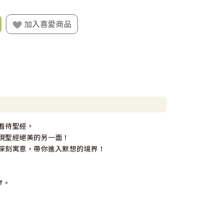
加入喜愛商品
看待聖經。
現聖經絕美的另一面！
深刻寓意，帶你進入默想的境界！
宰。