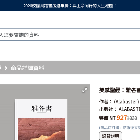
2026校園網路書房週年慶：與上帝同行的人生地圖！
頁
商品詳細資料
美感聖經：雅各
作者：
(Alabaster)
出版社：
ALABAST
927
特價 NT
1030
(商品可訂購，結帳後立
調貨說明