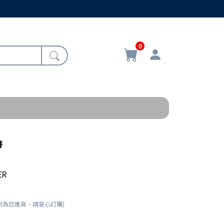
0
書
ER
刻為您進貨，請安心訂購)