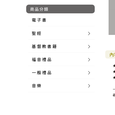
商品分類
電 子 書
聖 經
基 督 教 書 籍
新 舊 約 聖 經
內
福 音 禮 品
簡 體 聖 經
聖 經 論 叢
和 合 本
一 般 禮 品
英 文 聖 經
神 學 類
福 音 飾 品 配 件
和 合 本 標 點
參 考 書 工 具 書
音 樂
外 文 聖 經
實 踐 神 學
福 音 家 飾 用 品
一 般 卡 片
新 標 點 和 合 本
K J V
摩 西 五 經
系 統 神 學
福 音 項 鍊
讀 經 法
中 外 文 聖 經
教 會 歷 史
福 音 生 活 雜 貨
一 般 文 具
詩 本 樂 譜
和 合 本 修 訂 版
E S V
歷 史 書
神 、 創 造
宣 教 差 傳
福 音 耳 環 / 耳 夾
福 音 桌 飾 品
萬 用 卡
釋 經 法
創 世 記
註 釋 本 聖 經
生 命 造 就
福 音 食 器 廚 房
食 器 廚 房
C D
現 代 中 文 譯 本
G N B
和 合 本 / N I V
舊 約 註 釋
基 督
社 會 參 與
歷 史
福 音 手 環 / 手 鍊
福 音 布 軸 掛 畫
福 音 服 飾 布 品
貼 紙
日 記 . 筆 記
音 樂 叢 書
聖 經 概 論
出 埃 及 記
約 書 亞 記