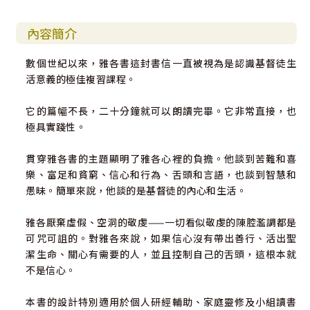
內容簡介
數個世紀以來，雅各書這封書信一直被視為是認識基督徒生
活意義的極佳複習課程。
它的篇幅不長，二十分鐘就可以朗讀完畢。它非常直接，也
極具實踐性。
貫穿雅各書的主題顯明了雅各心裡的負擔。他談到苦難和喜
樂、富足和貧窮、信心和行為、舌頭和言語，也談到智慧和
愚昧。簡單來說，他談的是基督徒的內心和生活。
雅各厭棄虛假、空洞的敬虔——一切看似敬虔的陳腔濫調都是
可咒可詛的。對雅各來說，如果信心沒有帶出善行、活出聖
潔生命、關心有需要的人，並且控制自己的舌頭，這根本就
不是信心。
本書的設計特別適用於個人研經輔助、家庭靈修及小組讀書