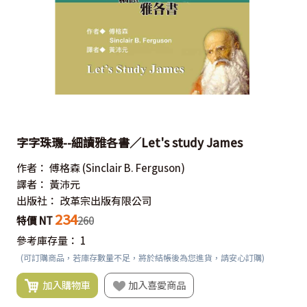
字字珠璣--細讀雅各書／Let's study James
作者：
傅格森
(Sinclair B. Ferguson)
譯者：
黃沛元
出版社：
改革宗出版有限公司
234
特價 NT
260
參考庫存量：
1
(可訂購商品，若庫存數量不足，將於結帳後為您進貨，請安心訂購)
加入購物車
加入喜愛商品