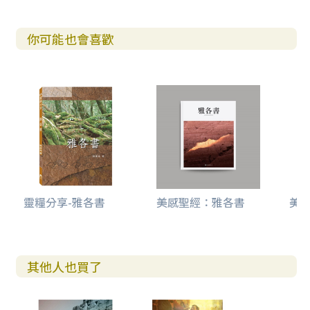
你可能也會喜歡
靈糧分享-雅各書
美感聖經：雅各書
美感
其他人也買了