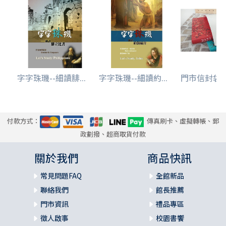
字字珠璣--細讀腓...
字字珠璣--細讀約...
門市信封袋(
付款方式：
傳真刷卡、虛擬轉帳、郵
政劃撥、超商取貨付款
關於我們
商品快訊
常見問題FAQ
全館新品
聯絡我們
館長推薦
門市資訊
禮品專區
徵人啟事
校園書饗