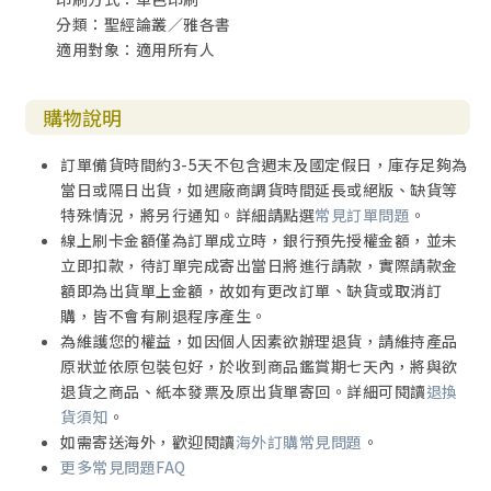
分類：聖經論叢／雅各書
適用對象：適用所有人
購物說明
訂單備貨時間約3-5天不包含週末及國定假日，庫存足夠為
當日或隔日出貨，如遇廠商調貨時間延長或絕版、缺貨等
特殊情況，將另行通知。詳細請點選
常見訂單問題
。
線上刷卡金額僅為訂單成立時，銀行預先授權金額，並未
立即扣款，待訂單完成寄出當日將進行請款，實際請款金
額即為出貨單上金額，故如有更改訂單、缺貨或取消訂
購，皆不會有刷退程序產生。
為維護您的權益，如因個人因素欲辦理退貨，請維持產品
原狀並依原包裝包好，於收到商品鑑賞期七天內，將與欲
退貨之商品、紙本發票及原出貨單寄回。詳細可閱讀
退換
貨須知
。
如需寄送海外，歡迎閱讀
海外訂購常見問題
。
更多常見問題FAQ