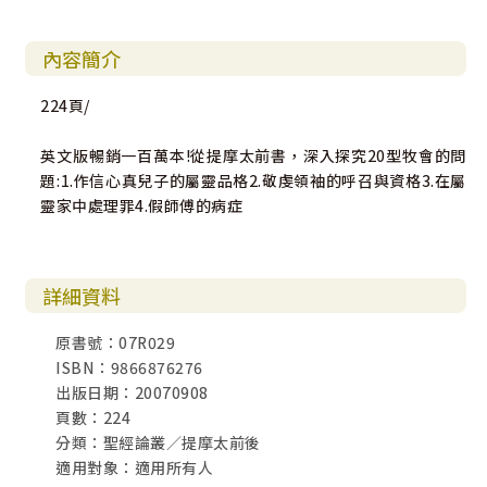
內容簡介
224頁/
英文版暢銷一百萬本!從提摩太前書，深入探究20型牧會的問
題:1.作信心真兒子的屬靈品格2.敬虔領袖的呼召與資格3.在屬
靈家中處理罪4.假師傅的病症
詳細資料
原書號：07R029
ISBN：9866876276
出版日期：20070908
頁數：224
分類：聖經論叢／提摩太前後
適用對象：適用所有人