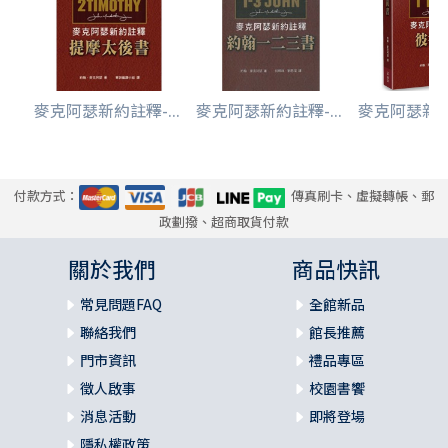
麥克阿瑟新約註釋-...
麥克阿瑟新約註釋-...
麥克阿瑟新約註
付款方式：
傳真刷卡、虛擬轉帳、郵
政劃撥、超商取貨付款
關於我們
商品快訊
常見問題FAQ
全館新品
聯絡我們
館長推薦
門市資訊
禮品專區
徵人啟事
校園書饗
消息活動
即將登場
隱私權政策