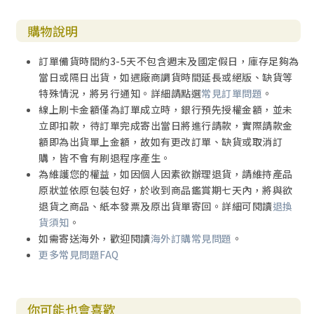
購物說明
訂單備貨時間約3-5天不包含週末及國定假日，庫存足夠為
當日或隔日出貨，如遇廠商調貨時間延長或絕版、缺貨等
特殊情況，將另行通知。詳細請點選
常見訂單問題
。
線上刷卡金額僅為訂單成立時，銀行預先授權金額，並未
立即扣款，待訂單完成寄出當日將進行請款，實際請款金
額即為出貨單上金額，故如有更改訂單、缺貨或取消訂
購，皆不會有刷退程序產生。
為維護您的權益，如因個人因素欲辦理退貨，請維持產品
原狀並依原包裝包好，於收到商品鑑賞期七天內，將與欲
退貨之商品、紙本發票及原出貨單寄回。詳細可閱讀
退換
貨須知
。
如需寄送海外，歡迎閱讀
海外訂購常見問題
。
更多常見問題FAQ
你可能也會喜歡