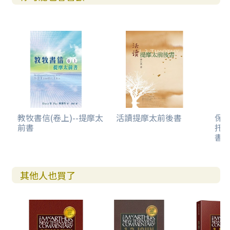
教牧書信(卷上)--提摩太
活讀提摩太前後書
保羅
前書
托
書
其他人也買了