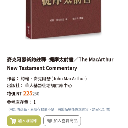
麥克阿瑟新約註釋--提摩太前書／The MacArthur
New Testament Commentary
作者：
約翰．麥克阿瑟
(John MacArthur)
出版社：
華人基督徒培訓供應中心
225
特價 NT
250
參考庫存量：
1
(可訂購商品，若庫存數量不足，將於結帳後為您進貨，請安心訂購)
加入購物車
加入喜愛商品