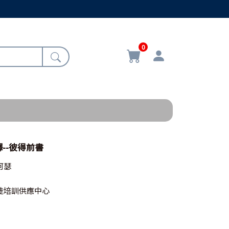
0
--彼得前書
阿瑟
徒培訓供應中心