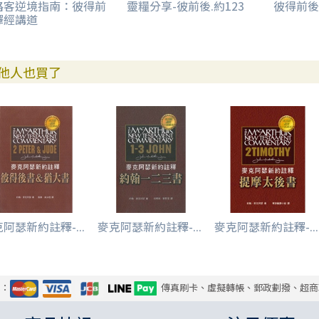
路客逆境指南：彼得前
靈糧分享-彼前後.約123
彼得前後
釋經講道
他人也買了
阿瑟新約註釋-...
麥克阿瑟新約註釋-...
麥克阿瑟新約註釋-...
式：
傳真刷卡、虛擬轉帳、郵政劃撥、超商