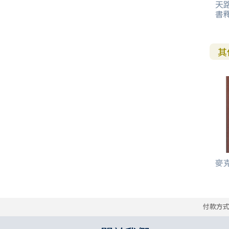
天
書
其
麥克
付款方