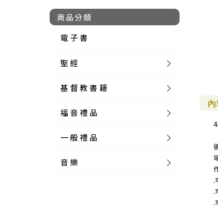
商品分類
電 子 書
聖 經
基 督 教 書 籍
新 舊 約 聖 經
內
福 音 禮 品
簡 體 聖 經
聖 經 論 叢
和 合 本
4
一 般 禮 品
英 文 聖 經
神 學 類
福 音 飾 品 配 件
和 合 本 標 點
參 考 書 工 具 書
音 樂
外 文 聖 經
實 踐 神 學
福 音 家 飾 用 品
一 般 卡 片
新 標 點 和 合 本
K J V
摩 西 五 經
系 統 神 學
福 音 項 鍊
讀 經 法
中 外 文 聖 經
教 會 歷 史
福 音 生 活 雜 貨
一 般 文 具
詩 本 樂 譜
和 合 本 修 訂 版
E S V
歷 史 書
神 、 創 造
宣 教 差 傳
福 音 耳 環 / 耳 夾
福 音 桌 飾 品
萬 用 卡
釋 經 法
創 世 記
註 釋 本 聖 經
生 命 造 就
福 音 食 器 廚 房
食 器 廚 房
C D
現 代 中 文 譯 本
G N B
和 合 本 / N I V
舊 約 註 釋
基 督
社 會 參 與
歷 史
福 音 手 環 / 手 鍊
福 音 布 軸 掛 畫
福 音 服 飾 布 品
貼 紙
日 記 . 筆 記
音 樂 叢 書
聖 經 概 論
出 埃 及 記
約 書 亞 記