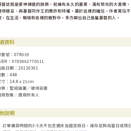
基督徒既是蒙神揀選的族類，就擁有永久的基業、滿有榮光的大喜樂，
裡得穩妥、與基督同作王的應許和特權。基於這樣的確信，作者篤信不
虔，在生活、職場和各樣的敵對中，多方顯出自己是屬基督的人。
細資料
原書號：07R039
SBN：9789862770511
出版日期：20120301
頁數：448
寸：14.8 x 21cm
分類：聖經論叢／彼得前書
適用對象：適用所有人
物說明
訂單備貨時間約3-5天不包含週末及國定假日，庫存足夠為當日或隔