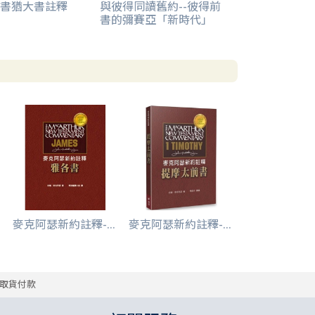
書猶大書註釋
與彼得同讀舊約--彼得前
書的彌賽亞「新時代」
麥克阿瑟新約註釋-...
麥克阿瑟新約註釋-...
取貨付款