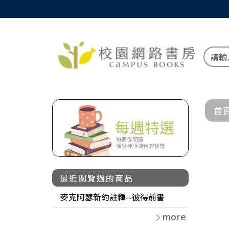
首
最近閱覽過的商品
麥克阿瑟新約註釋--彼得前書
more