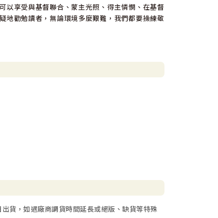
可以享受與基督聯合、蒙主光照、得主憐憫、在基督
疑地勸勉讀者，無論環境多麼艱難，我們都要操練敬
日出貨，如遇廠商調貨時間延長或絕版、缺貨等特殊