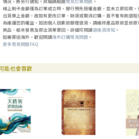
情況，將另行通知。詳細請點選
常見訂單問題
。
線上刷卡金額僅為訂單成立時，銀行預先授權金額，並未立即扣款，
出貨單上金額，故如有更改訂單、缺貨或取消訂購，皆不會有刷退程
為維護您的權益，如因個人因素欲辦理退貨，請維持產品原狀並依原
商品、紙本發票及原出貨單寄回。詳細可閱讀
退換貨須知
。
如需寄送海外，歡迎閱讀
海外訂購常見問題
。
更多常見問題FAQ
可能也會喜歡