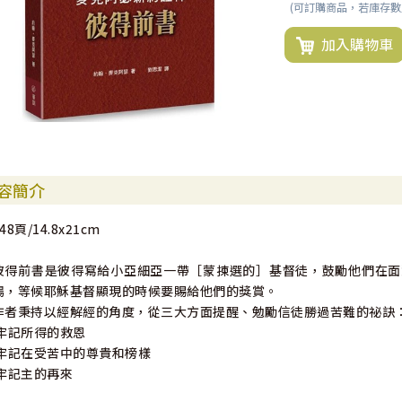
(可訂購商品，若庫存
加入購物車
容簡介
48頁/14.8x21cm
彼得前書是彼得寫給小亞細亞一帶［蒙揀選的］基督徒，鼓勵他們在面
場，等候耶穌基督顯現的時候要賜給他們的獎賞。
作者秉持以經解經的角度，從三大方面提醒、勉勵信徒勝過苦難的祕訣
.牢記所得的救恩
.牢記在受苦中的尊貴和榜樣
.牢記主的再來