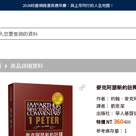
2026校園網路書房週年慶：與上帝同行的人生地圖！
頁
商品詳細資料
麥克阿瑟新約註釋
作者：
約翰．麥克
譯者：
劉思潔
出版社：
華人基督
360
特價 NT
400
參考庫存量：
1