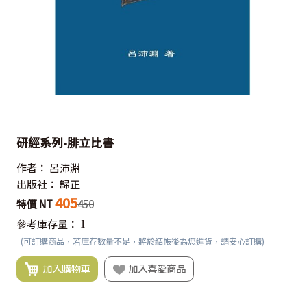
研經系列-腓立比書
作者：
呂沛淵
出版社：
歸正
405
特價 NT
450
參考庫存量：
1
(可訂購商品，若庫存數量不足，將於結帳後為您進貨，請安心訂購)
加入購物車
加入喜愛商品