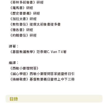
《哥林多前後書》研經
《羅馬書》研經
《歷史書要義》研經
《加拉太書》研經
《教牧書信》提摩太前後書提多書
《雅各書》研經
《約翰書信》研經
譯著：
《基督教護教學》范泰爾C. Van Til著
編譯：
《西敏小要理問答》
《誠心學道》西敏小要理問答家庭靈修日引
《操練敬虔》基督教要義日靈修上中下三冊
目錄