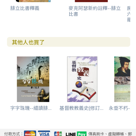
腓立比書釋義
麥克阿瑟新約註釋--腓立
房
比書
六
羅
其他人也買了
字字珠璣--細讀腓...
基督教教義史(修訂...
永垂不朽--基
付款方式：
傳真刷卡、虛擬轉帳、郵