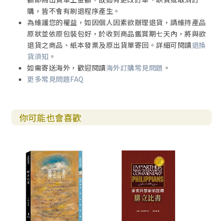
購，皆不會有刷退程序產生。
為維護您的權益，如因個人因素欲辦理退貨，請維持產品
原狀並依原包裝包好，於收到商品鑑賞期七天內，將與欲
退貨之商品、紙本發票及原出貨單寄回。詳細可閱讀
退換
貨須知
。
如需寄送海外，歡迎閱讀
海外訂購常見問題
。
更多常見問題FAQ
你可能也會喜歡