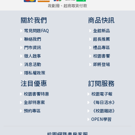
政劃撥、超商取貨付款
關於我們
商品快訊
常見問題FAQ
全館新品
聯絡我們
館長推薦
門市資訊
禮品專區
徵人啟事
校園書饗
消息活動
即將登場
隱私權政策
注目優惠
訂閱服務
校園書饗特惠
校園電子報
全部特惠案
《每日活水》
預約專區
《校園雜誌》
OPEN學習
校園網路書房客服