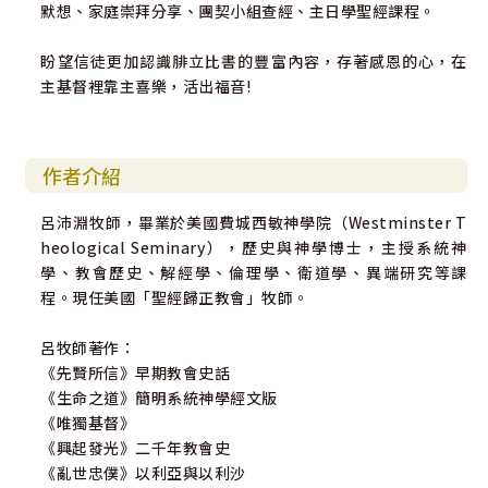
默想、家庭崇拜分享、團契小組查經、主日學聖經課程。
盼望信徒更加認識腓立比書的豐富內容，存著感恩的心，在
主基督裡靠主喜樂，活出福音!
作者介紹
呂沛淵牧師，畢業於美國費城西敏神學院（Westminster T
heological Seminary），歷史與神學博士，主授系統神
學、教會歷史、解經學、倫理學、衛道學、異端研究等課
程。現任美國「聖經歸正教會」牧師。
呂牧師著作：
《先賢所信》早期教會史話
《生命之道》簡明系統神學經文版
《唯獨基督》
《興起發光》二千年教會史
《亂世忠僕》以利亞與以利沙