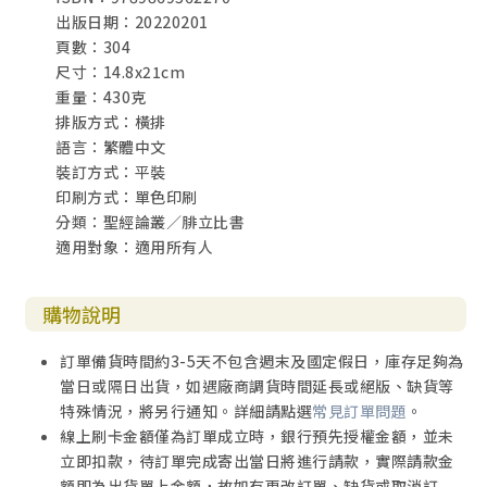
出版日期：20220201
頁數：304
尺寸：14.8x21cm
重量：430克
排版方式：橫排
語言：繁體中文
裝訂方式：平裝
印刷方式：單色印刷
分類：聖經論叢／腓立比書
適用對象：適用所有人
購物說明
訂單備貨時間約3-5天不包含週末及國定假日，庫存足夠為
當日或隔日出貨，如遇廠商調貨時間延長或絕版、缺貨等
特殊情況，將另行通知。詳細請點選
常見訂單問題
。
線上刷卡金額僅為訂單成立時，銀行預先授權金額，並未
立即扣款，待訂單完成寄出當日將進行請款，實際請款金
額即為出貨單上金額，故如有更改訂單、缺貨或取消訂