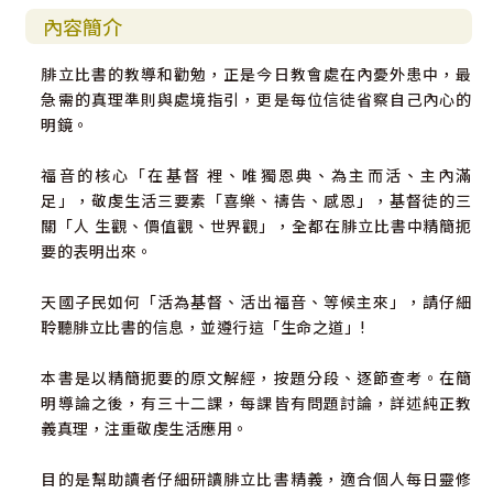
內容簡介
腓立比書的教導和勸勉，正是今日教會處在內憂外患中，最
急需的真理準則與處境指引，更是每位信徒省察自己內心的
明鏡。
福音的核心「在基督 裡、唯獨恩典、為主而活、主內滿
足」，敬虔生活三要素「喜樂、禱告、感恩」，基督徒的三
關「人 生觀、價值觀、世界觀」，全都在腓立比書中精簡扼
要的表明出來。
天國子民如何「活為基督、活出福音、等候主來」，請仔細
聆聽腓立比書的信息，並遵行這「生命之道」!
本書是以精簡扼要的原文解經，按題分段、逐節查考。在簡
明導論之後，有三十二課，每課皆有問題討論，詳述純正教
義真理，注重敬虔生活應用。
目的是幫助讀者仔細研讀腓立比書精義，適合個人每日靈修