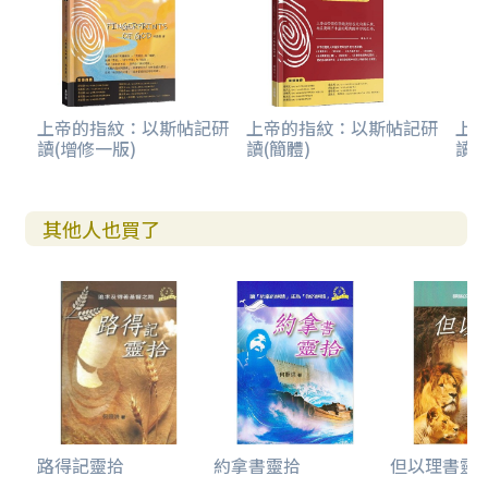
上帝的指紋：以斯帖記研
上帝的指紋：以斯帖記研
上
讀(增修一版)
讀(簡體)
讀(
其他人也買了
路得記靈拾
約拿書靈拾
但以理書靈