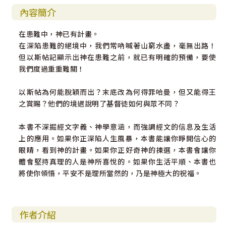
內容簡介
在患難中，神已有計畫。
在深陷患難的絕境中，我們常吶喊著山窮水盡，毫無出路！
但以斯帖記顯示出神在患難之前，就已有明確的預備，要使
我們度過重重難關！
以斯帖為何能脫穎而出？末底改為何得罪哈曼，但又能得王
之賞賜？他們的境遇說明了基督徒如何與眾不同？
本書不深掘經文字義、神學意涵，而強調經文的信息及生活
上的應用。如果你正深陷人生風暴，本書能讓你睜開信心的
眼睛，看到神的計畫。如果你正好奇神的揀選，本書會讓你
體會堅持真理的人是神所喜悅的。如果你生活平順、本書也
將使你領悟，平安不是理所當然的，乃是神極大的祝福。
作者介紹