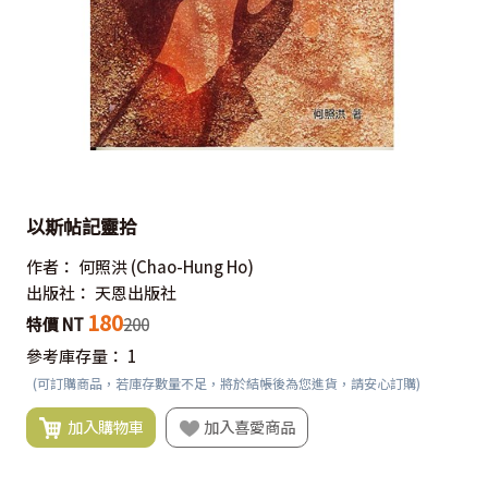
以斯帖記靈拾
作者：
何照洪
(Chao-Hung Ho)
出版社：
天恩出版社
180
特價 NT
200
參考庫存量：
1
(可訂購商品，若庫存數量不足，將於結帳後為您進貨，請安心訂購)
加入購物車
加入喜愛商品