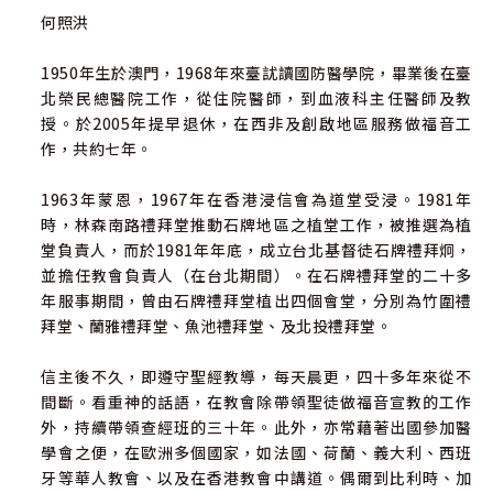
何照洪
1950年生於澳門，1968年來臺訧讀國防醫學院，畢業後在臺
北榮民總醫院工作，從住院醫師，到血液科主任醫師及教
授。於2005年提早退休，在西非及創啟地區服務做福音工
作，共約七年。
1963年蒙恩，1967年在香港浸信會為道堂受浸。1981年
時，林森南路禮拜堂推動石牌地區之植堂工作，被推選為植
堂負責人，而於1981年年底，成立台北基督徒石牌禮拜炯，
並擔任教會負責人（在台北期間）。在石牌禮拜堂的二十多
年服事期間，曾由石牌禮拜堂植出四個會堂，分別為竹圍禮
拜堂、蘭雅禮拜堂、魚池禮拜堂、及北投禮拜堂。
信主後不久，即遵守聖經教導，每天晨更，四十多年來從不
間斷。看重神的話語，在教會除帶領聖徒做福音宣教的工作
外，持續帶領查經班的三十年。此外，亦常藉著出國參加醫
學會之便，在歐洲多個國家，如法國、荷蘭、義大利、西班
牙等華人教會、以及在香港教會中講道。偶爾到比利時、加