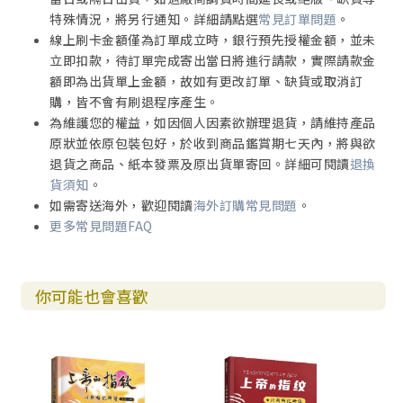
特殊情況，將另行通知。詳細請點選
常見訂單問題
。
線上刷卡金額僅為訂單成立時，銀行預先授權金額，並未
立即扣款，待訂單完成寄出當日將進行請款，實際請款金
額即為出貨單上金額，故如有更改訂單、缺貨或取消訂
購，皆不會有刷退程序產生。
為維護您的權益，如因個人因素欲辦理退貨，請維持產品
原狀並依原包裝包好，於收到商品鑑賞期七天內，將與欲
退貨之商品、紙本發票及原出貨單寄回。詳細可閱讀
退換
貨須知
。
如需寄送海外，歡迎閱讀
海外訂購常見問題
。
更多常見問題FAQ
你可能也會喜歡