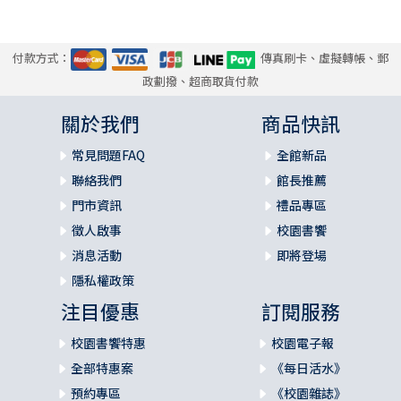
付款方式：
傳真刷卡、虛擬轉帳、郵
政劃撥、超商取貨付款
關於我們
商品快訊
常見問題FAQ
全館新品
聯絡我們
館長推薦
門市資訊
禮品專區
徵人啟事
校園書饗
消息活動
即將登場
隱私權政策
注目優惠
訂閱服務
校園書饗特惠
校園電子報
全部特惠案
《每日活水》
預約專區
《校園雜誌》