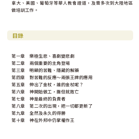
拿大、美國、葡萄牙等華人教會證道，及曾多次到大陸地區
做培訓工作。
目錄
第一章 樂極生悲、喜劇變悲劇
第二章 兩個重要的主角登場
第三章 明顯的苦難、隱藏的解藥
第四章 對苦難的反應～兩張王牌的應用
第五章 伸出了金杖，誰的金杖呢？
第六章 神開始做工，撒但就敗亡
第七章 神是最終的負責者
第八章 第二次的出現，把一切都更新了
第九章 全然及永久的得勝
第十章 神在外邦中仍掌權作王