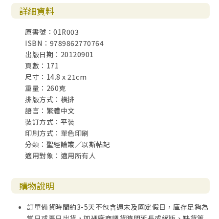
詳細資料
原書號：01R003
ISBN：9789862770764
出版日期：20120901
頁數：171
尺寸：14.8 x 21cm
重量：260克
排版方式：橫排
語言：繁體中文
裝訂方式：平裝
印刷方式：單色印刷
分類：聖經論叢／以斯帖記
適用對象：適用所有人
購物說明
訂單備貨時間約3-5天不包含週末及國定假日，庫存足夠為
當日或隔日出貨，如遇廠商調貨時間延長或絕版、缺貨等