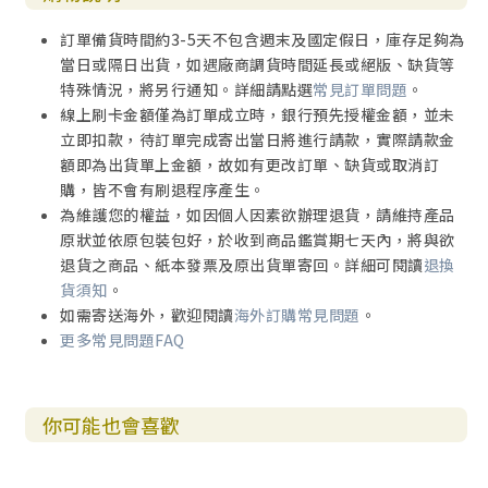
訂單備貨時間約3-5天不包含週末及國定假日，庫存足夠為
當日或隔日出貨，如遇廠商調貨時間延長或絕版、缺貨等
特殊情況，將另行通知。詳細請點選
常見訂單問題
。
線上刷卡金額僅為訂單成立時，銀行預先授權金額，並未
立即扣款，待訂單完成寄出當日將進行請款，實際請款金
額即為出貨單上金額，故如有更改訂單、缺貨或取消訂
購，皆不會有刷退程序產生。
為維護您的權益，如因個人因素欲辦理退貨，請維持產品
原狀並依原包裝包好，於收到商品鑑賞期七天內，將與欲
退貨之商品、紙本發票及原出貨單寄回。詳細可閱讀
退換
貨須知
。
如需寄送海外，歡迎閱讀
海外訂購常見問題
。
更多常見問題FAQ
你可能也會喜歡