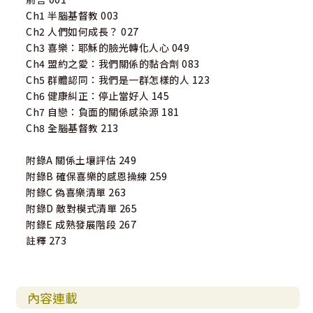
Ch1 半腦基督教 003
Ch2 人們如何成長？ 027
Ch3 喜樂：耶穌的臉光轉化人心 049
Ch4 盟約之愛：我們關係的黏合劑 083
Ch5 群體認同：我們是一群怎樣的人 123
Ch6 健康糾正：停止當好人 145
Ch7 自戀：負面的關係感染源 181
Ch8 全腦基督教 213
附錄A 關係土壤評估 249
附錄B 確保喜樂的感恩操練 259
附錄C 偽喜樂清單 263
附錄D 敵對模式清單 265
附錄E 成熟發展階段 267
註釋 273
內容連載