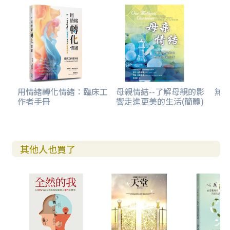
用情緒轉化情緒：臨床工
母親情結--了解母親的影
無
作者手冊
響走進更美的生活(簡體)
其他人也買了