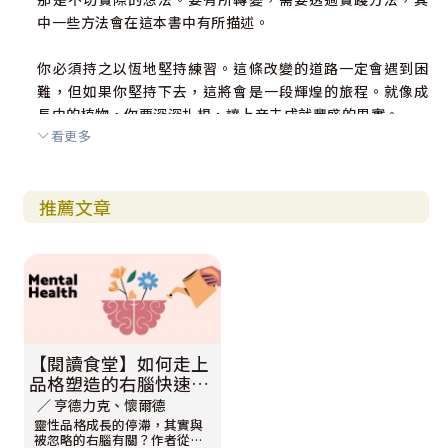
中一些方法會在這本書中有所描述。
你必須持之以恆地堅持練習。這條改變的道路一定會遇到困
難，但如果你堅持下去，這將會是一段輝煌的旅程。就像成
長中的植物，你要深深扎根，讓上帝去成就豐盛的果實。
看更多
這本書並不是讓人的屬靈生命達到完美境界的獨特捷徑。轉
變需要努力和練習。這本書就像一支螢光筆，想要標示出在
推薦文章
我們一直讀到的耶穌教導中，那未曾注意到的一些重點，而
你需要做的，就是這個禱告：「主啊！請讓我們看見先前沒
有看到的重點。」
【閱讀食堂】如何走上
品格塑造的右腦快速道
路？
∕ 亨德力克、懷爾德
靈性品格成長的停滯，其實與
被忽略的右腦有關？作者從神