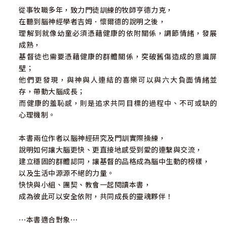
從事牧職多年，致力門徒訓練的牧師亨德力克，
在聽到腦神經學者吉姆．懷爾德的說明之後，
理解到就像幼童必須憑藉健康的依附關係，調節情緒，發展
成熟，
基督徒也需要憑藉健康的群體關係，突破舊傷造成的意識屏
壁；
他們更發現，與神與人連結的喜樂可以與六大負面情緒並
存，帶動大腦成長；
而健康的羞恥感，則是追求共同目標的過程中、不可或缺的
心理機制。
本書兩位作者以腦神經研究及門訓實際操練，
說明如何讓大腦更快、更直接地感受到愛的連繫與交流，
建立穩固的群體認同，讓基督的品格成為腦中生動的榜樣，
以及生活中源源不絕的力量。
快快與小組、團契、教會一起閱讀本書，
成為彼此可以安全依附，共同成長的靈魂夥伴！
⋯本書適合對象⋯