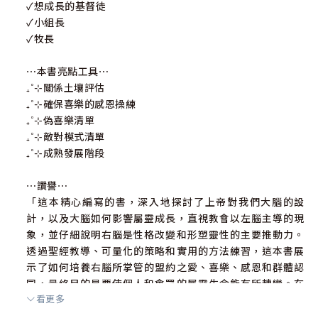
✓想成長的基督徒
✓小組長
✓牧長
⋯本書亮點工具⋯
₊˚⊹關係土壤評估
₊˚⊹確保喜樂的感恩操練
₊˚⊹偽喜樂清單
₊˚⊹敵對模式清單
₊˚⊹成熟發展階段
⋯讚譽⋯
「這本精心編寫的書，深入地探討了上帝對我們大腦的設
計，以及大腦如何影響屬靈成長，直視教會以左腦主導的現
象，並仔細說明右腦是性格改變和形塑靈性的主要推動力。
透過聖經教導、可量化的策略和實用的方法練習，這本書展
示了如何培養右腦所掌管的盟約之愛、喜樂、感恩和群體認
同，最終目的是要使個人和會眾的屬靈生命能有所轉變。在
看更多
過去數十年的事工中，我從未見過一本具有如此屬靈可能性
和力量的書。非常強烈推薦。」