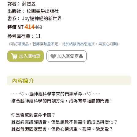
譯者：
薛豐旻
出版社：
校園書房出版社
書系：
Joy腦神經的新世界
414
特價 NT
460
參考庫存量：
11
(可訂購商品，若庫存數量不足，將於結帳後為您進貨，請安心訂購)
加入購物車
加入喜愛商品
內容簡介
⋯⋯♡⋆˖腦神經科學帶來的門訓革命˖⋆♡⋯⋯
結合腦神經科學的門訓方法，成為有幸福感的門徒！
你是否感到靈命卡關？
雖然認真讀經禱告，但是感覺不到靈命的成長與變化？
雖然每週固定聚會，但仍心情沉重、孤單、缺乏愛？