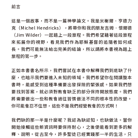
前言
這是一個故事，而不是一篇神學論文。我是米榭爾．亨德力
克（Michel Hendricks），將帶你和我的朋友吉姆．懷爾德
（Jim Wilder）一起踏上一段旅程。我們希望藉著這段旅程
來拓展你的視野，看見我們作為耶穌基督的追隨者如何成
長。我們可能無法給出完美的結論，所以請將本書視為踏上
旅程的第一步。
正如本書書名所示，我們嘗試在本書中解釋我們到底缺了什
麼，也暗示我們要進入未知的領域。我們希望你在閱讀整本
書時，能感受到這種準備要出發探險的緊張感。如果我們想
要找到答案，就必須對教會缺乏的部分保持開放態度。我們
將需要做出一些和教會過往習慣做法不同的根本性的改變。
你可能會忍不住想，這些不是我們經營教會的方式啊！
我們缺的那一半是什麼呢？我認為缺認知，也缺做法。當你
開始接觸這些新資訊時要保持耐心，之後便能看到更多的解
釋、說明。從古至今，許多聖徒已經實踐那一半的生活，只