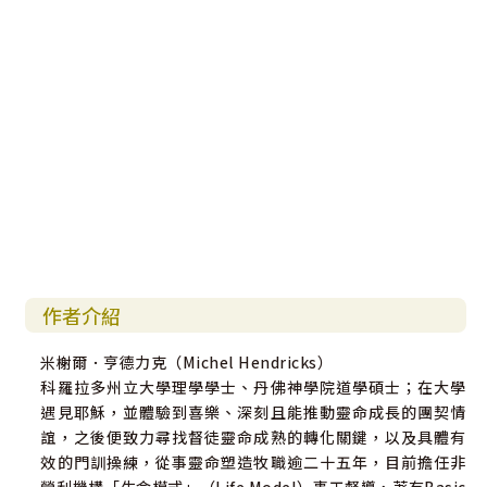
——布魯斯．德馬瑞斯特（Bruce Demarest）
丹佛神學院（Denver Seminary）資深靈修教授
「在過去的二十五年裡，我還沒有讀過比這本更重要的門徒
訓練書籍。教會亟需這本書。它奠基於對神國度的理解，並
且對信仰的日常生活實踐產生了深遠的影響。這本書可能會
為教會帶來改變，因為它不僅談到門訓的「操練」，也提供
在群體中成長和生活的框架。這不是一本讀完即忘的書，它
將陪伴你，幫助你透過書中教導的真理不斷成長。」
——鮑伯．羅伯茨（Bob Roberts Jr.）
美國德州凱勒市北木教會（Northwood Church）全球主任
牧師、全球在地化（Glocal.net）事工機構創始人
作者介紹
「在《綠野仙蹤》裡，稻草人滿懷希望地唱道：「如果我有
米榭爾．亨德力克（Michel Hendricks）
一顆腦袋⋯⋯」好消息是，上帝的確賜給我們每個人一顆腦
科羅拉多州立大學理學學士、丹佛神學院道學碩士；在大學
袋！我誠摯地邀請你讀這本《別埋沒你的幸福腦》，思考造
遇見耶穌，並體驗到喜樂、深刻且能推動靈命成長的團契情
物主如何關愛你的全人。這本書將挑戰你對門徒培訓的先入
誼，之後便致力尋找督徒靈命成熟的轉化關鍵，以及具體有
之見，並鼓勵你不受制於長期困擾教會的靈肉二元論。」
效的門訓操練，從事靈命塑造牧職逾二十五年，目前擔任非
——湯姆．考克斯（Tom Cox）
營利機構「生命模式」（Life Model）事工督導，著有Basic