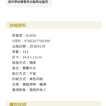
經科學訓練看見右腦與左腦同
步的重要性，並且意識到傳統
「改變思維就能改變行為」的
想法過度依賴左腦，忽略品格
的改變其實需要以關係作為成
長的土壤。當靈性土壤缺乏喜
悅、歸屬和盟約之愛時，生命
詳細資料
就會枯竭。補回這些養分，品
格轉變才會重新發生。
原書號：A1856
ISBN：9786267764398
出版日期：20260110
頁數：312
尺寸：14.4 x 21cm
排版方式：橫排
語言：繁體中文
裝訂方式：平裝
印刷方式：單色印刷
分類：實踐神學／輔導
適用對象：適用所有人
購物說明