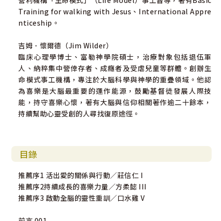
恩典長老會（Grace Presbyterian Church）牧師、資深門
Training for walking with Jesus、International Appre
徒培訓師、校園傳道人
nticeship。
吉姆．懷爾德（Jim Wilder）
臨床心理學博士、富勒神學院碩士，治療對象包括退伍軍
人、納粹集中營倖存者、成癮者及受虐兒童等群體。創辦生
命模式事工機構，專注於大腦科學與神學的重疊領域。他認
為喜樂是大腦最重要的運作能源，鼓勵基督徒發展人際技
能，持守喜樂心懷，著有大腦與信仰相關著作逾二十餘本，
持續幫助心靈受創的人尋找復原途徑。
目錄
推薦序1 活出愛的關係與行動／莊信仁 I
推薦序2持續成長的喜樂力量／方柔懿 III
推薦序3 啟動全腦的靈性重訓／口水雞 V
前言 001