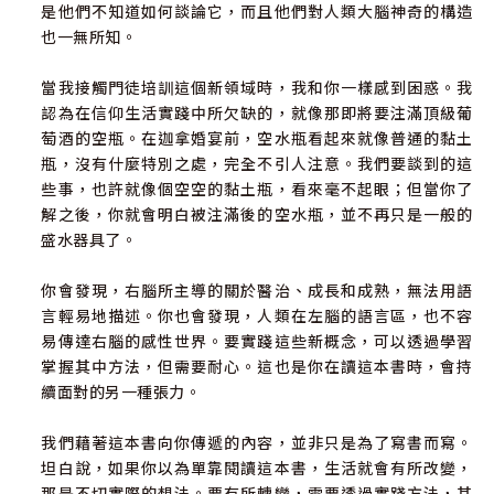
是他們不知道如何談論它，而且他們對人類大腦神奇的構造
也一無所知。
當我接觸門徒培訓這個新領域時，我和你一樣感到困惑。我
認為在信仰生活實踐中所欠缺的，就像那即將要注滿頂級葡
萄酒的空瓶。在迦拿婚宴前，空水瓶看起來就像普通的黏土
瓶，沒有什麼特別之處，完全不引人注意。我們要談到的這
些事，也許就像個空空的黏土瓶，看來毫不起眼；但當你了
解之後，你就會明白被注滿後的空水瓶，並不再只是一般的
盛水器具了。
你會發現，右腦所主導的關於醫治、成長和成熟，無法用語
言輕易地描述。你也會發現，人類在左腦的語言區，也不容
易傳達右腦的感性世界。要實踐這些新概念，可以透過學習
掌握其中方法，但需要耐心。這也是你在讀這本書時，會持
續面對的另一種張力。
我們藉著這本書向你傳遞的內容，並非只是為了寫書而寫。
坦白說，如果你以為單靠閱讀這本書，生活就會有所改變，
那是不切實際的想法。要有所轉變，需要透過實踐方法，其