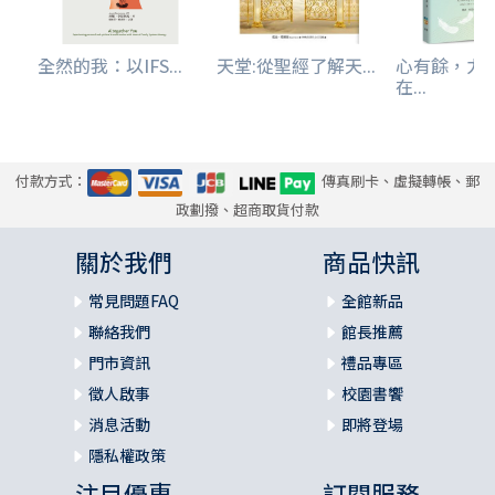
全然的我：以IFS...
天堂:從聖經了解天...
心有餘，力
在...
付款方式：
傳真刷卡、虛擬轉帳、郵
政劃撥、超商取貨付款
關於我們
商品快訊
常見問題FAQ
全館新品
聯絡我們
館長推薦
門市資訊
禮品專區
徵人啟事
校園書饗
消息活動
即將登場
隱私權政策
注目優惠
訂閱服務