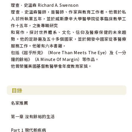
理查．史溫森 Richard A. Swenson
理查．史溫森醫師，是醫師、作家與教育工作者。他曾於私
人診所執業五年，並於威斯康辛大學醫學院從事臨床教學工
作十五年，之後專職研究
和寫作，探討世界體系、文化、信仰及醫療保健的未來趨
勢。他的足跡遍及五十多個國家，並於開發中國家從事醫療
服務工作。他著有六本書籍，
包括《超乎所見》（More Than Meets The Eye）及《一分
鐘的餘裕》（A Minute Of Ｍargin）等作品。
他曾榮獲美國基督教醫學會年度教育家獎。
目錄
名家推薦
第一章 沒有餘裕的生活
Part 1 現代新疾病