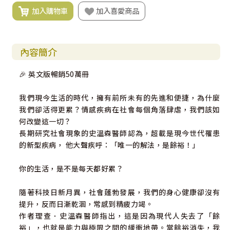
加入購物車
加入喜愛商品
內容簡介
🎉 英文版暢銷50萬冊
我們現今生活的時代，擁有前所未有的先進和便捷，為什麼
我們卻活得更累？情感疾病在社會每個角落肆虐，我們該如
何改變這一切？
長期研究社會現象的史溫森醫師認為，超載是現今世代罹患
的新型疾病， 他大聲疾呼：「唯一的解法，是餘裕！」
你的生活，是不是每天都好累？
隨著科技日新月異，社會蓬勃發展，我們的身心健康卻沒有
提升，反而日漸乾涸，常感到精疲力竭。
作者理查．史溫森醫師指出，這是因為現代人失去了「餘
裕」，也就是能力與極限之間的緩衝地帶。當餘裕消失，我