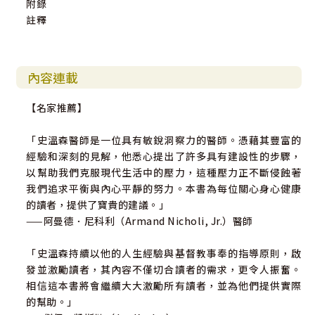
附錄
註釋
內容連載
【名家推薦】
「史溫森醫師是一位具有敏銳洞察力的醫師。憑藉其豐富的
經驗和深刻的見解，他悉心提出了許多具有建設性的步驟，
以幫助我們克服現代生活中的壓力，這種壓力正不斷侵蝕著
我們追求平衡與內心平靜的努力。本書為每位關心身心健康
的讀者，提供了寶貴的建議。」
——阿曼德．尼科利（Armand Nicholi, Jr.）醫師
「史溫森持續以他的人生經驗與基督教事奉的指導原則，啟
發並激勵讀者，其內容不僅切合讀者的需求，更令人振奮。
相信這本書將會繼續大大激勵所有讀者，並為他們提供實際
的幫助。」