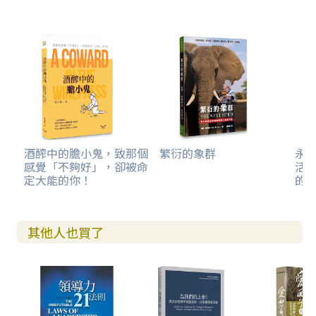
酒醡中的膽小鬼，致那個
繁衍的象群
永恆
感覺「不夠好」，卻被命
活隨
定大能的你！
的
其他人也買了