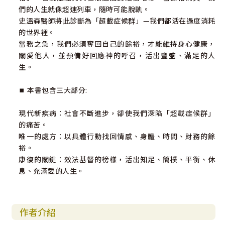
們的人生就像超速列車，隨時可能脫軌。
史溫森醫師將此診斷為「超載症候群」—我們都活在過度消耗
的世界裡。
當務之急，我們必須奪回自己的餘裕，才能維持身心健康，
關愛他人，並預備好回應神的呼召，活出豐盛、滿足的人
生。
⏹︎ 本書包含三大部分:
現代新疾病：社會不斷進步，卻使我們深陷「超載症候群」
的痛苦。
唯一的處方：以具體行動找回情感、身體、時間、財務的餘
裕。
康復的關鍵：效法基督的榜樣，活出知足、簡樸、平衡、休
息、充滿愛的人生。
作者介紹