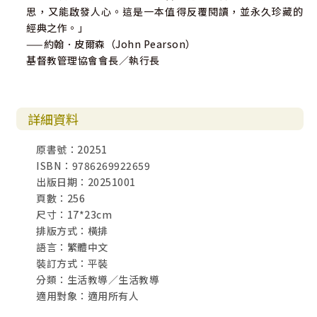
思，又能啟發人心。這是一本值得反覆閱讀，並永久珍藏的
經典之作。」
——約翰．皮爾森（John Pearson）
基督教管理協會會長／執行長
詳細資料
原書號：20251
ISBN：9786269922659
出版日期：20251001
頁數：256
尺寸：17*23cm
排版方式：橫排
語言：繁體中文
裝訂方式：平裝
分類：生活教導／生活教導
適用對象：適用所有人