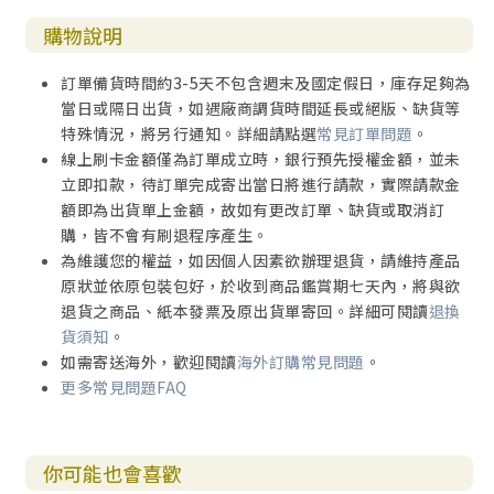
購物說明
訂單備貨時間約3-5天不包含週末及國定假日，庫存足夠為
當日或隔日出貨，如遇廠商調貨時間延長或絕版、缺貨等
特殊情況，將另行通知。詳細請點選
常見訂單問題
。
線上刷卡金額僅為訂單成立時，銀行預先授權金額，並未
立即扣款，待訂單完成寄出當日將進行請款，實際請款金
額即為出貨單上金額，故如有更改訂單、缺貨或取消訂
購，皆不會有刷退程序產生。
為維護您的權益，如因個人因素欲辦理退貨，請維持產品
原狀並依原包裝包好，於收到商品鑑賞期七天內，將與欲
退貨之商品、紙本發票及原出貨單寄回。詳細可閱讀
退換
貨須知
。
如需寄送海外，歡迎閱讀
海外訂購常見問題
。
更多常見問題FAQ
你可能也會喜歡