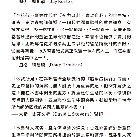
——傑伊．凱斯勒（Jay Kesler）
「在這個不斷要求我們『全力以赴、實現自我』的世界裡，
理查．史溫森醫師傳遞了一個我們亟需聆聽的重要訊息：有
捨才有得。少一點忙亂、少一點債務、少一點責任—這些正是
基督所應許的豐盛生命的取捨之道。本書不僅提供了實用的
建議，更教導信徒如何接納上帝以祂的智慧所設計的界限，
從而尊崇祂。很少有書籍能真正改變一個人的人生—而這本書
絕對是其中之一！」
——道格．特魯騰（Doug Trouten）
「依我所見，在診斷當今全球流行的『超載症候群』方面，
史溫森醫師的洞察力無人能及！更重要的是，他深知解決之
道！他在本書中開出的處方，將重建你生活的平衡，修復你
破碎的人際關係，並重燃你生命中的喜樂。我誠摯地向現今
所有超過四歲的美國人推薦這本書。」
——大衛．史蒂文斯（David L. Stevens）醫師
「本書發人深省，且充滿卓越的洞見！史溫森醫師針對重建
生活平衡與時間管理所提出的智慧之語和警示，既能引人深