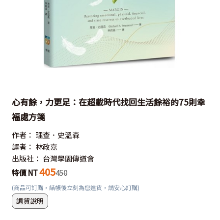
心有餘，力更足：在超載時代找回生活餘裕的75則幸
福處方箋
作者：
理查．史溫森
譯者：
林政嘉
出版社：
台灣學園傳道會
405
特價 NT
450
(商品可訂購，結帳後立刻為您進貨，請安心訂購)
調貨說明