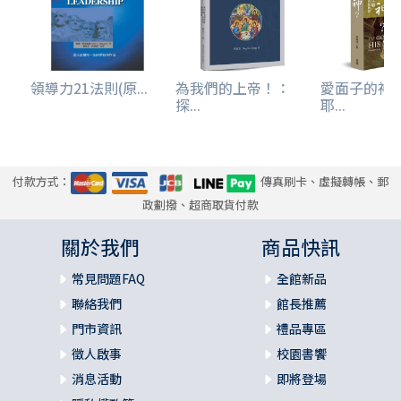
領導力21法則(原...
為我們的上帝！：
愛面子的神
探...
耶...
付款方式：
傳真刷卡、虛擬轉帳、郵
政劃撥、超商取貨付款
關於我們
商品快訊
常見問題FAQ
全館新品
聯絡我們
館長推薦
門市資訊
禮品專區
徵人啟事
校園書饗
消息活動
即將登場