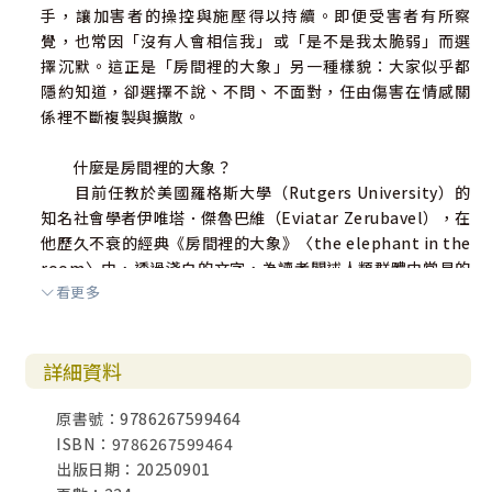
手，讓加害者的操控與施壓得以持續。即便受害者有所察
一、無人相信的真相
覺，也常因「沒有人會相信我」或「是不是我太脆弱」而選
二、謊言的烙印
擇沉默。這正是「房間裡的大象」另一種樣貌：大家似乎都
隱約知道，卻選擇不說、不問、不面對，任由傷害在情感關
係裡不斷複製與擴散。
什麼是房間裡的大象？
目前任教於美國羅格斯大學（Rutgers University）的
知名社會學者伊唯塔．傑魯巴維（Eviatar Zerubavel），在
他歷久不衰的經典《房間裡的大象》〈the elephant in the
room〉中，透過淺白的文字，為讀者闡述人類群體中常見的
看更多
緘默與縱容。從日常生活到重大歷史，全書穿梭於不同階
層，引用新聞事件、戲劇、小說、童話以及電影，引導讀者
思考與面對心中那頭被我們「非禮勿視、非禮勿聽、非禮勿
詳細資料
言」的「房間裡的大象」──比喻每個人都知曉，卻不願提
及或面對的議題與事件。正因如此，房間裡的大象成了指涉
原書號：9786267599464
人們串謀、保持沉默的「公開祕密」。
ISBN：9786267599464
出版日期：20250901
傑魯巴維提醒我們，「大象」之所以龐大，正是由於我