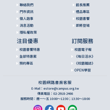
聯絡我們
館長推薦
門市資訊
禮品專區
徵人啟事
校園書饗
消息活動
即將登場
隱私權政策
注目優惠
訂閱服務
校園書饗特惠
校園電子報
全部特惠案
《每日活水》
預約專區
《校園雜誌》
OPEN學習
校園網路書房客服
E-Mail：
estore@campus.org.tw
傳真電話：02-2918-2466
服務時間：週一～五 10:00～12:30；13:30～18:00