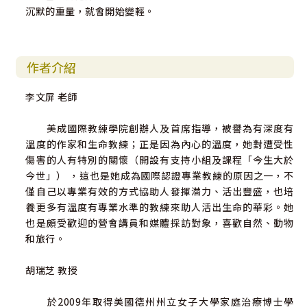
沉默的重量，就會開始變輕。
作者介紹
李文屏 老師
美成國際教練學院創辦人及首席指導，被譽為有深度有
溫度的作家和生命教練；正是因為內心的溫度，她對遭受性
傷害的人有特別的關懷（開設有支持小組及課程「今生大於
今世」） ，這也是她成為國際認證專業教練的原因之一，不
僅自己以專業有效的方式協助人發揮潜力、活出豐盛，也培
養更多有溫度有專業水準的教練來助人活出生命的華彩。她
也是頗受歡迎的營會講員和媒體採訪對象，喜歡自然、動物
和旅行。
胡瑞芝 教授
於2009年取得美國德州州立女子大學家庭治療博士學