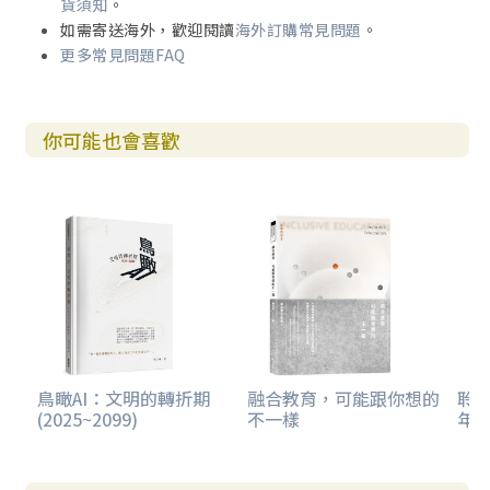
貨須知
。
缺口，是網路時代對打破集體沉默的一項優點。
如需寄送海外，歡迎閱讀
海外訂購常見問題
。
更多常見問題FAQ
不過網路也帶來了缺點，如同揭密者一樣，打破沉默的
人也常遭人嘲弄、毀謗，以及排擠，這些事很快就湧現在社
群媒體，當事人很難不被影響。此外，台灣的MeToo事件也
你可能也會喜歡
有宣稱走法律途徑者，的確有相當的嚇阻效果，也會讓某些
覺得自己沒資源、沒沒無聞的潛在行動者打退堂鼓。尤有甚
者，對我們這些不在事件當中的多數人、旁觀者、新聞事件
的閱聽人，也會被恫嚇到，無形中形塑著我們的社會文化，
這都是無可避免的。以上這些關於網路霸凌、法律層面的探
討，在本書中有專章詳細解說，但總的來說，唯有我們打開
自己的眼睛、嘴巴，還有耳朵，才能把大象趕出屋內。
打破沉默縱然可怕，卻是唯一的路；說出來，才能驅走
房間裡的大象。本書嘗試從各種案例、理論切入，談創傷的
恢復與度過，更談加害人需認識自己的行為、尋求原諒，還
鳥瞰AI：文明的轉折期
融合教育，可能跟你想的
聆聽
(2025~2099)
不一樣
年
有在最終的社會文化改變的進程中，個人可以做些什麼、如
何思考與應對等等。