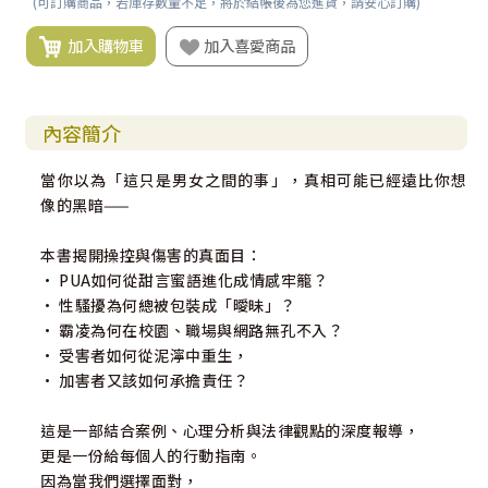
(可訂購商品，若庫存數量不足，將於結帳後為您進貨，請安心訂購)
加入購物車
加入喜愛商品
內容簡介
當你以為「這只是男女之間的事」，真相可能已經遠比你想
像的黑暗——
本書揭開操控與傷害的真面目：
• PUA如何從甜言蜜語進化成情感牢籠？
• 性騷擾為何總被包裝成「曖昧」？
• 霸凌為何在校園、職場與網路無孔不入？
• 受害者如何從泥濘中重生，
• 加害者又該如何承擔責任？
這是一部結合案例、心理分析與法律觀點的深度報導，
更是一份給每個人的行動指南。
因為當我們選擇面對，