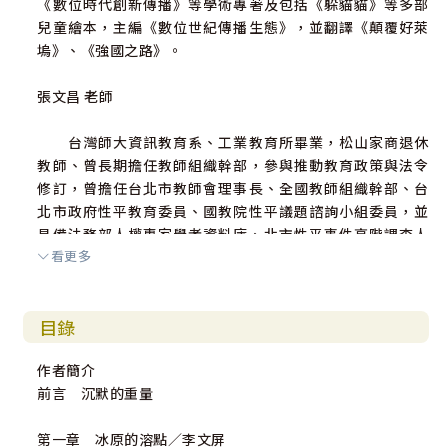
《數位時代創新傳播》等學術專著及包括《躲貓貓》等多部
兒童繪本，主編《數位世紀傳播生態》，並翻譯《顛覆好萊
塢》、《強國之路》。
張文昌 老師
台灣師大資訊教育系、工業教育所畢業，松山家商退休
教師、曾長期擔任教師組織幹部，參與推動教育政策與法令
修訂，曾擔任台北市教師會理事長、全國教師組織幹部、台
北市政府性平教育委員、國教院性平議題諮詢小組委員，並
具備法務部人權專家學者資料庫、北市性平事件高階調查人
看更多
才庫資格。現職為國教行動聯盟常務理事、台灣共善促進協
會秘書長、台灣性教育學會理事，華人情感教育發展協會副
理事長、台灣懷孕婦女關懷協會常務理事，積極協助各民間
目錄
團體深度參與公共事務、關懷弱勢婦女、下一代兒少權益及
健康福址，發揮正向社會影響力。
作者簡介
前言 沉默的重量
第一章 冰原的溶點／李文屏