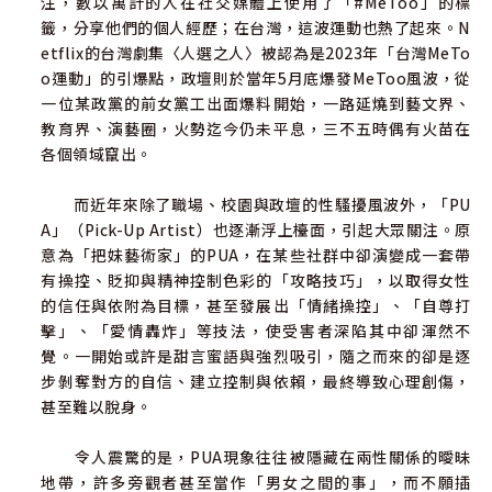
注，數以萬計的人在社交媒體上使用了「#MeToo」的標
五、可延伸的討論面向
籤，分享他們的個人經歷；在台灣，這波運動也熱了起來。N
結語：我們能不能選擇更健康的關係文化？
etflix的台灣劇集〈人選之人〉被認為是2023年「台灣MeTo
o運動」的引爆點，政壇則於當年5月底爆發MeToo風波，從
第十章 你我都需要遠離霸凌的邊界／黃葳威
一位某政黨的前女黨工出面爆料開始，一路延燒到藝文界、
一、從作弄、越界開始
教育界、演藝圈，火勢迄今仍未平息，三不五時偶有火苗在
二、霸凌的面貌：為什麼傷害持續？
各個領域竄出。
三、霸凌的多樣性：類型、案例及防制措施
四、用愛築防線：台灣的霸凌防治探索
而近年來除了職場、校園與政壇的性騷擾風波外，「PU
五、跨國視野下的網路霸凌：法律、政策與個資保護
A」（Pick-Up Artist）也逐漸浮上檯面，引起大眾關注。原
六、網路暴風中的孤獨聲音：尋找反霸凌的光明希望
意為「把妹藝術家」的PUA，在某些社群中卻演變成一套帶
有操控、貶抑與精神控制色彩的「攻略技巧」，以取得女性
第十一章 從知識到行動：重塑性騷擾防治的核心價值／張
的信任與依附為目標，甚至發展出「情緒操控」、「自尊打
文昌 185
擊」、「愛情轟炸」等技法，使受害者深陷其中卻渾然不
一、性別與權力的掙扎：揭開性騷擾的法律面紗
覺。一開始或許是甜言蜜語與強烈吸引，隨之而來的卻是逐
二、權力的陰影：性騷擾與權力不對等之間的關係
步剝奪對方的自信、建立控制與依賴，最終導致心理創傷，
三、從尊重開始：校園性騷擾防治的根本之道
甚至難以脫身。
四、結語
令人震驚的是，PUA現象往往被隱藏在兩性關係的曖昧
第十二章 覺察真相的智慧：#MeToo運動中的道德選擇／
地帶，許多旁觀者甚至當作「男女之間的事」，而不願插
真哪噠編輯部