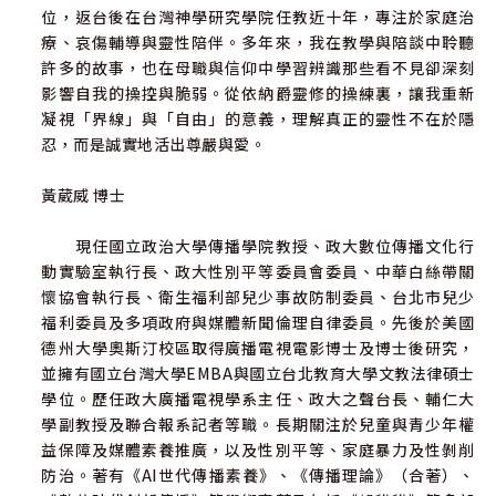
位，返台後在台灣神學研究學院任教近十年，專注於家庭治
療、哀傷輔導與靈性陪伴。多年來，我在教學與陪談中聆聽
許多的故事，也在母職與信仰中學習辨識那些看不見卻深刻
影響自我的操控與脆弱。從依納爵靈修的操練裏，讓我重新
凝視「界線」與「自由」的意義，理解真正的靈性不在於隱
忍，而是誠實地活出尊嚴與愛。
黃葳威 博士
現任國立政治大學傳播學院教授、政大數位傳播文化行
動實驗室執行長、政大性別平等委員會委員、中華白絲帶關
懷協會執行長、衛生福利部兒少事故防制委員、台北市兒少
福利委員及多項政府與媒體新聞倫理自律委員。先後於美國
德州大學奧斯汀校區取得廣播電視電影博士及博士後研究，
並擁有國立台灣大學EMBA與國立台北教育大學文教法律碩士
學位。歷任政大廣播電視學系主任、政大之聲台長、輔仁大
學副教授及聯合報系記者等職。長期關注於兒童與青少年權
益保障及媒體素養推廣，以及性別平等、家庭暴力及性剝削
防治。著有《AI世代傳播素養》、《傳播理論》（合著）、