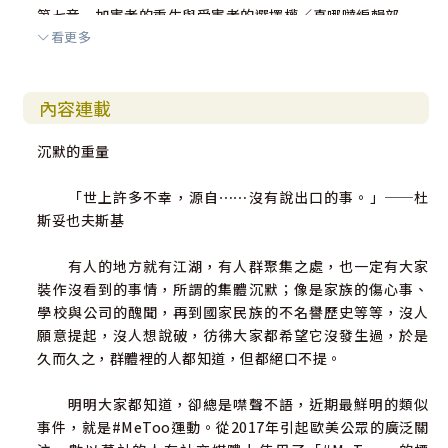
第七章 加害者的重生與受害者的選擇權／真哪噠編輯部
看更多
一、為何我們要談加害者？
二、當重生的光照進傷痛之地──受害者如何面對加害者的
回歸
內容連載
第八章 在泥濘中重生：走出創傷的自我發現與陪伴之旅／
沉默的重量
胡瑞芝
一、從身體到心理，從外向內對自己的發現與認識：變得孤
「世上許多不幸，源自⋯⋯沒有說出口的事。」──杜
立或切斷自己
斯妥也夫斯基
二、神經心理學所看見的創傷
三、認出在創傷下的反應
有人的地方就有江湖，有人群聚集之處，也一定有大家
四、談論創傷可能很重要，陪伴有時比說什麼來得更有力量
裝作沒看到的事情，所謂的集體沉默；像是家族的傷心事、
學校與公司的醜聞，再到國家民族的不名譽歷史等等，沒人
第九章 當操控成為風潮：PUA、性騷與霸凌之間不可忽視
願意提起，沒人想說破，彷彿大家都希望它沒發生過，於是
的關聯／真哪噠編輯部
久而久之，群體裡的人都知道，但都絕口不提。
一、父權結構下的「默許暴力」
二、掌控、羞辱與依附
明明大家都知道，卻總是噤聲不語，近期最鮮明的類似
三、當「人」變成工具
事件，就是#MeToo運動。從2017年引起歐美公眾的廣泛關
四、模糊邊界與修復困境