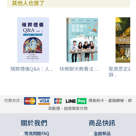
社會文化的改變，需要長時間、眾人一起努力，需要你
其他人也買了
我一同有意識地，不要讓傷害的事件就這樣子算了。本書是
真哪噠出版社拋出的一塊磚，希望可以為整個社會文化對Me
Too議題的氛圍，以及提醒個人與群體對MeToo的社會責
任，貢獻一點心力，期盼參與在社會風氣正向的改變之中。
殯葬禮儀Q&A：人...
快樂聊天教養法 :...
聖奧思定論
靜...
付款方式：
傳真刷卡、虛擬轉帳、郵
政劃撥、超商取貨付款
關於我們
商品快訊
常見問題FAQ
全館新品