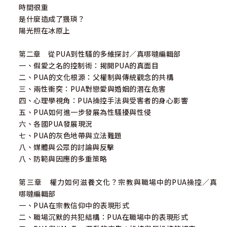
時間很重
是什麼造成了猥瑣？
陽光照在冰原上
第二章 從PUA到性騷的多維探討／真哪噠編輯部
一、假愛之名的控制術：揭開PUA的真面目
二、PUA的文化根源：父權制與傳統觀念的共構
三、兩性衝突：PUA對戀愛與婚姻的潛在危害
四、心理學視角：PUA操控手法與受害者的身心影響
五、PUA如何進一步發展為性騷擾與性侵
六、各國PUA發展現況
七、PUA的灰色地帶與立法難題
八、媒體與公眾的討論與反擊
八、防範與因應的多重策略
第三章 權力如何滋養文化？宗教與職場中的PUA操控／真
哪噠編輯部
一、PUA在宗教信仰中的表現形式
二、職場沉默的共犯結構：PUA在職場中的表現形式