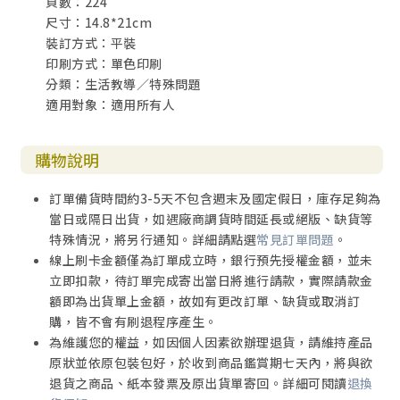
頁數：224
們的沉默。沉默，打開了傷害的大門，成了加害者、違法犯
尺寸：14.8*21cm
紀者的利器；而打破沉默者往往會遭受到排擠、誹謗、質疑
裝訂方式：平裝
可信度。於是一切殘酷和墮落，持續在黑暗中滋長著；要驅
印刷方式：單色印刷
除它們，我們必須起來行動、發聲。
分類：生活教導／特殊問題
適用對象：適用所有人
諷刺的是，正是由於人們集體否認其無所不在的存在，
才使「大象」得以如此龐大。一旦我們承認了它，彷彿變魔
術一般，大象便會開始縮小。唯有當人們不再串通著忽略
購物說明
它，我們才能終於將這頭傳說中的大象，趕出房間。
訂單備貨時間約3-5天不包含週末及國定假日，庫存足夠為
如何打破令人窒息的集體沉默？
當日或隔日出貨，如遇廠商調貨時間延長或絕版、缺貨等
要打破令人窒息的集體沉默，需要先思考的問題是，如
特殊情況，將另行通知。詳細請點選
常見訂單問題
。
何讓吹哨者、受害者，得以勇敢為自己發聲？台灣的MeToo
線上刷卡金額僅為訂單成立時，銀行預先授權金額，並未
事件從某政黨的前女黨工出面爆料開始，就是因為她在網路
立即扣款，待訂單完成寄出當日將進行請款，實際請款金
上得到各方陌生人的熱烈支持與響應，也才讓其他受害者獲
額即為出貨單上金額，故如有更改訂單、缺貨或取消訂
得勇氣，用各種方式為自己發聲。網路時代的快速串聯，讓
購，皆不會有刷退程序產生。
出聲打破沉默的人，得以在很短的時間內，得到大量的響
為維護您的權益，如因個人因素欲辦理退貨，請維持產品
應，跨越了地理的限制，也跨越了當事人自己人際關係的侷
原狀並依原包裝包好，於收到商品鑑賞期七天內，將與欲
限，突破了個人的階層牢籠，藉由網路，得到其他群體的迴
退貨之商品、紙本發票及原出貨單寄回。詳細可閱讀
退換
響，讓加害人無法立即反制嚇阻。權勢所帶下的壓迫出現了