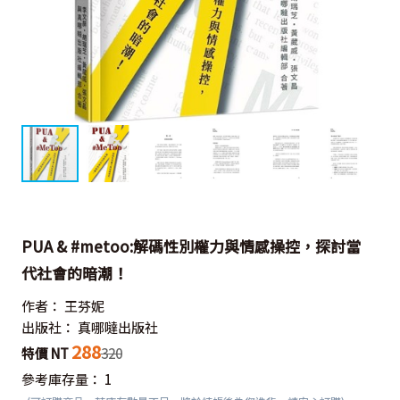
PUA & #metoo:解碼性別權力與情感操控，探討當
代社會的暗潮！
作者：
王芬妮
出版社：
真哪噠出版社
288
特價 NT
320
參考庫存量：
1