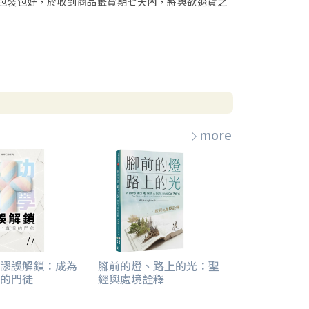
包裝包好，於收到商品鑑賞期七天內，將與欲退貨之
more
謬誤解鎖：成為
腳前的燈、路上的光：聖
的門徒
經與處境詮釋