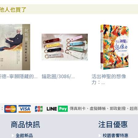
雅各書 223
彼得前書 231
他人也買了
彼得後書 235
約翰壹書 238
約翰貳書 250
約翰參書 251
猶大書 252
德–寧願隱藏的...
鑰匙圈/3086/...
活出神聖的想像
力：...
式：
傳真刷卡、虛擬轉帳、郵政劃撥、超商
商品快訊
注目優惠
全館新品
校園書饗特惠