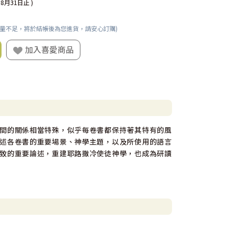
08月31日止 )
數量不足，將於結帳後為您進貨，請安心訂購)
加入喜愛商品
間的關係相當特殊，似乎每卷書都保持著其特有的風
述各卷書的重要場景、神學主題，以及所使用的語言
致的重要論述，重建耶路撒冷使徒神學，也成為研讀