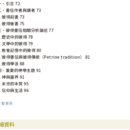
一、引言 72
二、書信作者與讀者 73
1. 彼得前書 73
2. 彼得後書 75
三、彼得書信相關分析論述 77
1. 歷史中的彼得 78
2. 文學中的彼得 79
3. 教會記憶中的彼得 80
4. 彼得書信與彼得傳統（Petrine tradition） 81
5. 彼得學派 88
四、重要的神學主題 91
1. 神與靈界 91
2. 末世的本質 95
3. 信仰與生活 96
看更多
第肆章｜真理與愛心的建造：約翰書信研究
一、引言 102
二、書信作者與讀者 103
細資料
三、約翰書信相關分析論述 106