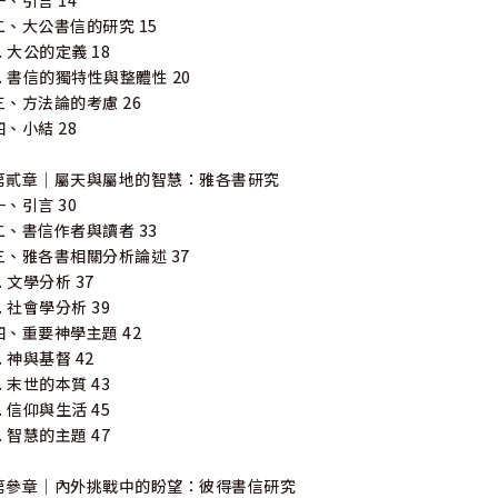
一、引言 14
二、大公書信的研究 15
1. 大公的定義 18
2. 書信的獨特性與整體性 20
三、方法論的考慮 26
四、小結 28
第貳章｜屬天與屬地的智慧：雅各書研究
一、引言 30
二、書信作者與讀者 33
三、雅各書相關分析論述 37
1. 文學分析 37
2. 社會學分析 39
四、重要神學主題 42
1. 神與基督 42
2. 末世的本質 43
3. 信仰與生活 45
4. 智慧的主題 47
第參章｜內外挑戰中的盼望：彼得書信研究