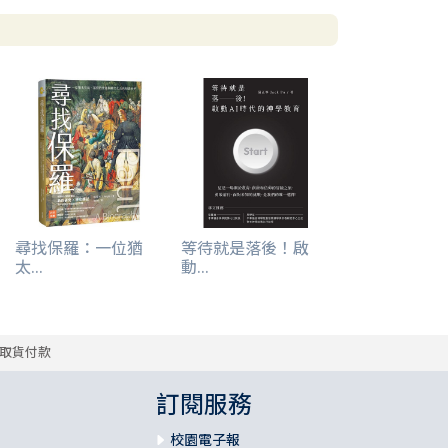
尋找保羅：一位猶
等待就是落後！啟
太...
動...
取貨付款
訂閱服務
校園電子報