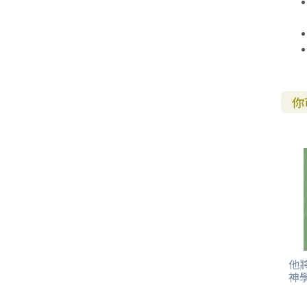
你
他
神學