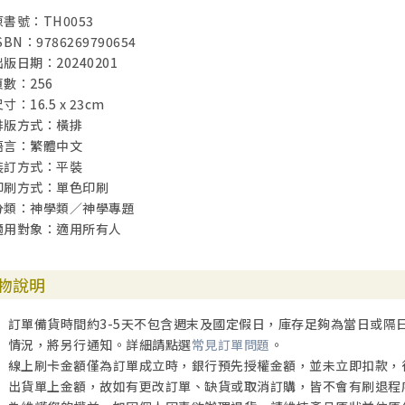
四、重要神學主題 109
原書號：TH0053
. 神與基督 109
SBN：9786269790654
2. 末世的本質 111
出版日期：20240201
3. 信仰與生活 113
頁數：256
4. 真理與誡命 117
寸：16.5 x 23cm
排版方式：橫排
第伍章｜保守自己遠離汙穢：猶大書研究
語言：繁體中文
一、引言 122
裝訂方式：平裝
二、書信作者與讀者 123
印刷方式：單色印刷
三、猶大書相關分析論述 124
分類：神學類／神學專題
. 修辭分析 124
適用對象：適用所有人
2. 猶大書與其他書卷關連 126
四、重要的神學主題 130
. 神與靈界 130
物說明
2. 末世的本質 132
3. 信仰與生活 132
訂單備貨時間約3-5天不包含週末及國定假日，庫存足夠為當日或隔
4. 潔淨的意義 134
情況，將另行通知。詳細請點選
常見訂單問題
。
5. 保守自己在神的愛中 136
線上刷卡金額僅為訂單成立時，銀行預先授權金額，並未立即扣款，
出貨單上金額，故如有更改訂單、缺貨或取消訂購，皆不會有刷退程
第陸章｜耶路撒冷使徒神學