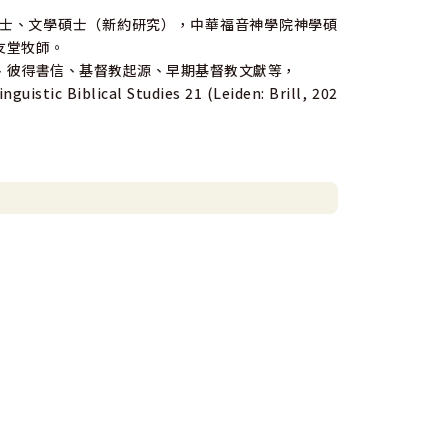
）新約哲學博士、文學碩士（新約研究），中華福音神學院神學碩
友堂牧師。
、彼得書信、基督教起源、早期基督教文獻等，
uistic Biblical Studies 21 (Leiden: Brill, 202