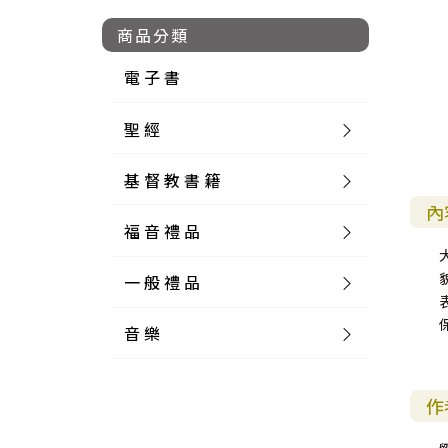
商品分類
電 子 書
聖 經
基 督 教 書 籍
新 舊 約 聖 經
內
福 音 禮 品
簡 體 聖 經
聖 經 論 叢
和 合 本
一 般 禮 品
英 文 聖 經
神 學 類
福 音 飾 品 配 件
和 合 本 標 點
參 考 書 工 具 書
音 樂
外 文 聖 經
實 踐 神 學
福 音 家 飾 用 品
一 般 卡 片
新 標 點 和 合 本
K J V
摩 西 五 經
系 統 神 學
福 音 項 鍊
讀 經 法
中 外 文 聖 經
教 會 歷 史
福 音 生 活 雜 貨
一 般 文 具
詩 本 樂 譜
和 合 本 修 訂 版
E S V
歷 史 書
神 、 創 造
宣 教 差 傳
福 音 耳 環 / 耳 夾
福 音 桌 飾 品
萬 用 卡
釋 經 法
創 世 記
作
註 釋 本 聖 經
生 命 造 就
福 音 食 器 廚 房
食 器 廚 房
C D
現 代 中 文 譯 本
G N B
和 合 本 / N I V
舊 約 註 釋
基 督
社 會 參 與
歷 史
福 音 手 環 / 手 鍊
福 音 布 軸 掛 畫
福 音 服 飾 布 品
貼 紙
日 記 . 筆 記
音 樂 叢 書
聖 經 概 論
出 埃 及 記
約 書 亞 記