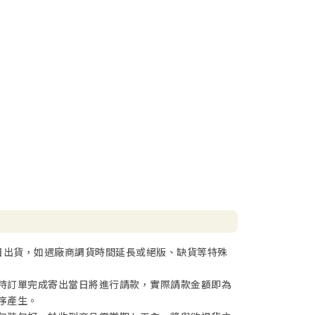
日出貨，如遇廠商調貨時間延長或絕版、缺貨等特殊
待訂單完成寄出當日將進行請款，實際請款金額即為
序產生。