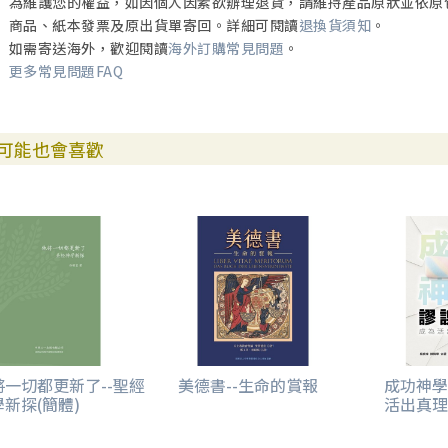
為維護您的權益，如因個人因素欲辦理退貨，請維持產品原狀並依原
一、引言 142
商品、紙本發票及原出貨單寄回。詳細可閱讀
退換貨須知
。
二、早期教會的歷史重建 143
如需寄送海外，歡迎閱讀
海外訂購常見問題
。
1. 第一世紀基督教環境 143
更多常見問題FAQ
2. 散居各處的讀者 149
3. 耶路撒冷使徒工作的地點 153
4. 正典重建觀點 158
可能也會喜歡
5. 使徒行傳的歷史 167
三、大公書信間的文學聯繫 169
1. 雅各書與彼得前書 171
2. 雅各書與猶大書 174
3. 彼得前後書與猶大書 174
4. 約翰書信之間 178
5. 彼得書信與約翰書信 180
6. 猶大書為結尾 180
四、基督論為中心 181
第柒章｜結論
將一切都更新了--聖經
美德書--生命的賞報
成功神學
新探(簡體)
活出真理
參考書目 191
附錄 223