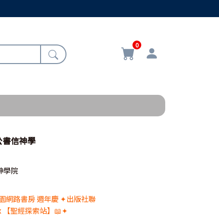
0
公書信神學
神學院
 校園網路書房 週年慶 ✦出版社聯
x 【聖經探索站】📖✦