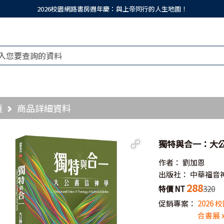
2026校園網路書房週年慶：與上帝同行的人生地圖！
頁
商品詳細資料
獨特與合一：大
作者：
劉加恩
出版社：
中華福音
288
特價 NT
320
促銷專案：
2026
合書展 