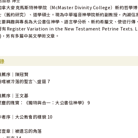
劉加恩 博士
加拿大麥克馬斯特神學院（McMaster Divinity College
士（舊約研究）、道學碩士。現為中華福音神學院新約副教授，內湖信
主要興趣與專長為大公書信神學、語言學分析、新約希臘文、使徒行傳
有Register Variation in the New Testament Petrine Texts. Ling
2)，另有多篇中英文學術文章。
錄
推薦序｜陳冠賢
重嚐被冷落的聖言＼盛筵 7
推薦序｜王文基
蒙塵的瑰寶：《獨特與合一：大公書信神學》 9
作者序｜大公教會的樣貌 10
第壹章｜被遺忘的角落