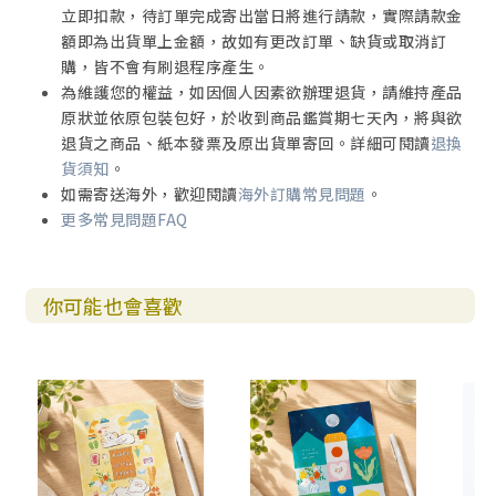
立即扣款，待訂單完成寄出當日將進行請款，實際請款金
額即為出貨單上金額，故如有更改訂單、缺貨或取消訂
購，皆不會有刷退程序產生。
為維護您的權益，如因個人因素欲辦理退貨，請維持產品
原狀並依原包裝包好，於收到商品鑑賞期七天內，將與欲
退貨之商品、紙本發票及原出貨單寄回。詳細可閱讀
退換
貨須知
。
如需寄送海外，歡迎閱讀
海外訂購常見問題
。
更多常見問題FAQ
你可能也會喜歡