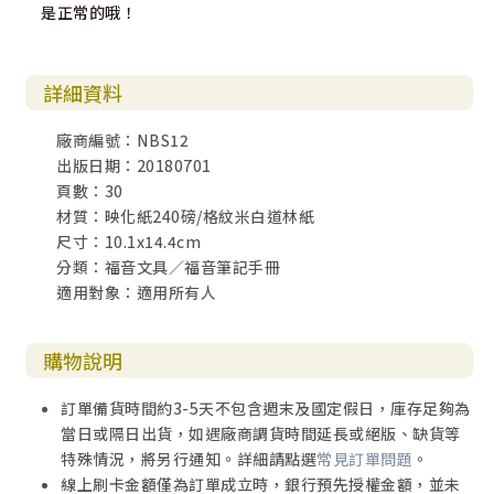
是正常的哦！
詳細資料
廠商編號：NBS12
出版日期：20180701
頁數：30
材質：映化紙240磅/格紋米白道林紙
尺寸：10.1x14.4cm
分類：福音文具／福音筆記手冊
適用對象：適用所有人
購物說明
訂單備貨時間約3-5天不包含週末及國定假日，庫存足夠為
當日或隔日出貨，如遇廠商調貨時間延長或絕版、缺貨等
特殊情況，將另行通知。詳細請點選
常見訂單問題
。
線上刷卡金額僅為訂單成立時，銀行預先授權金額，並未