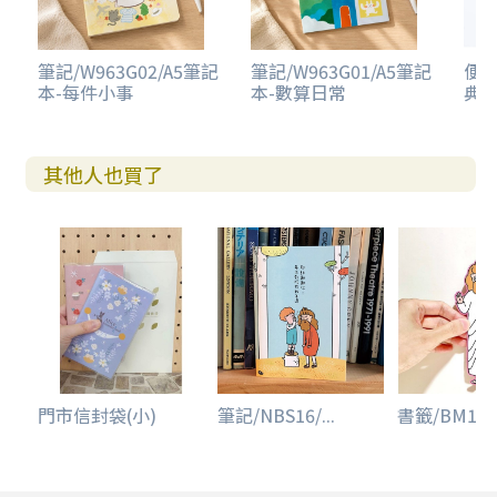
筆記/W963G02/A5筆記
筆記/W963G01/A5筆記
便條
本-每件小事
本-數算日常
典
其他人也買了
門市信封袋(小)
筆記/NBS16/...
書籤/BM12/我