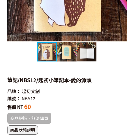
筆記/NBS12/起初小筆記本-愛的源頭
品牌：
起初文創
編號：
NBS12
60
售價 NT
商品絕版，無法購買
商品狀態說明