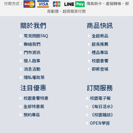
付款方式：
傳真刷卡、虛擬轉帳、郵
政劃撥、超商取貨付款
關於我們
商品快訊
常見問題FAQ
全館新品
聯絡我們
館長推薦
門市資訊
禮品專區
徵人啟事
校園書饗
消息活動
即將登場
隱私權政策
注目優惠
訂閱服務
校園書饗特惠
校園電子報
全部特惠案
《每日活水》
預約專區
《校園雜誌》
OPEN學習