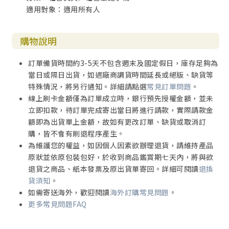
適用對象：適用所有人
購物說明
訂單備貨時間約3-5天不包含週末及國定假日，庫存足夠為
當日或隔日出貨，如遇廠商調貨時間延長或絕版、缺貨等
特殊情況，將另行通知。詳細請點選
常見訂單問題
。
線上刷卡金額僅為訂單成立時，銀行預先授權金額，並未
立即扣款，待訂單完成寄出當日將進行請款，實際請款金
額即為出貨單上金額，故如有更改訂單、缺貨或取消訂
購，皆不會有刷退程序產生。
為維護您的權益，如因個人因素欲辦理退貨，請維持產品
原狀並依原包裝包好，於收到商品鑑賞期七天內，將與欲
退貨之商品、紙本發票及原出貨單寄回。詳細可閱讀
退換
貨須知
。
如需寄送海外，歡迎閱讀
海外訂購常見問題
。
更多常見問題FAQ