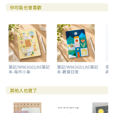
你可能也會喜歡
筆記/W963G02/A5筆記
筆記/W963G01/A5筆記
便條
本-每件小事
本-數算日常
典
其他人也買了