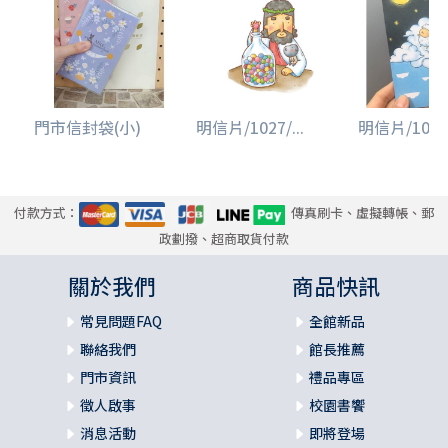
門市信封袋(小)
明信片/1027/...
明信片/1030/
付款方式：
傳真刷卡、虛擬轉帳、郵
政劃撥、超商取貨付款
關於我們
商品快訊
常見問題FAQ
全館新品
聯絡我們
館長推薦
門市資訊
禮品專區
徵人啟事
校園書饗
消息活動
即將登場