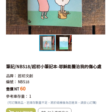
筆記/NBS18/起初小筆記本-耶穌能醫治我的傷心處
品牌：
起初文創
編號：
NBS18
60
售價 NT
參考庫存量：
1
(可訂購商品，若庫存數量不足，將於結帳後為您進貨，請安心訂購)