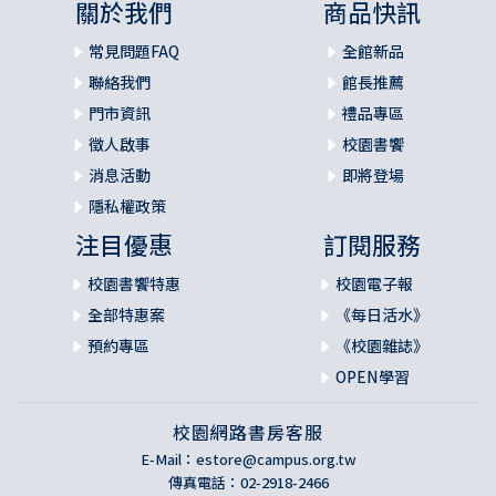
關於我們
商品快訊
常見問題FAQ
全館新品
聯絡我們
館長推薦
門市資訊
禮品專區
徵人啟事
校園書饗
消息活動
即將登場
隱私權政策
注目優惠
訂閱服務
校園書饗特惠
校園電子報
全部特惠案
《每日活水》
預約專區
《校園雜誌》
OPEN學習
校園網路書房客服
E-Mail：
estore@campus.org.tw
傳真電話：02-2918-2466