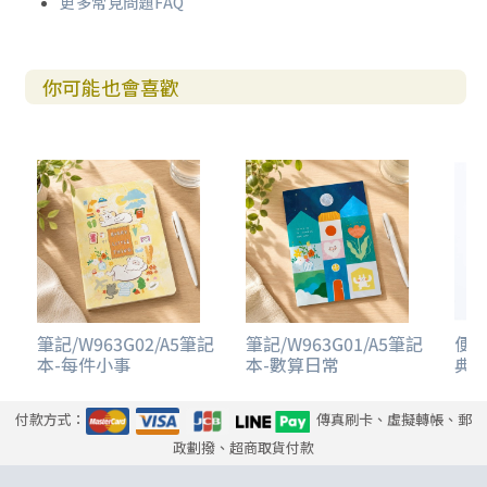
更多常見問題FAQ
你可能也會喜歡
筆記/W963G02/A5筆記
筆記/W963G01/A5筆記
便條
本-每件小事
本-數算日常
典
付款方式：
傳真刷卡、虛擬轉帳、郵
政劃撥、超商取貨付款