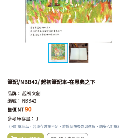
筆記/NBB42/ 起初筆記本-在恩典之下
品牌：
起初文創
編號：
NBB42
90
售價 NT
參考庫存量：
1
(可訂購商品，若庫存數量不足，將於結帳後為您進貨，請安心訂購)