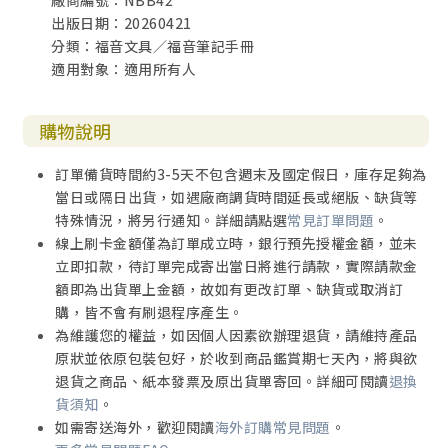
廠商編號：NBB42
出版日期：20260421
分類：福音文具／福音筆記手冊
適用對象：適用所有人
購物說明
訂單備貨時間約3-5天不包含週末及國定假日，庫存足夠為
當日或隔日出貨，如遇廠商調貨時間延長或絕版、缺貨等
特殊情況，將另行通知。詳細請點選
常見訂單問題
。
線上刷卡金額僅為訂單成立時，銀行預先授權金額，並未
立即扣款，待訂單完成寄出當日將進行請款，實際請款金
額即為出貨單上金額，故如有更改訂單、缺貨或取消訂
購，皆不會有刷退程序產生。
為維護您的權益，如因個人因素欲辦理退貨，請維持產品
原狀並依原包裝包好，於收到商品鑑賞期七天內，將與欲
退貨之商品、紙本發票及原出貨單寄回。詳細可閱讀
退換
貨須知
。
如需寄送海外，歡迎閱讀
海外訂購常見問題
。