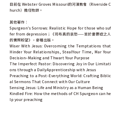
目前在 Webster Groves Missouri的河濱教會（Riverside C
hurch）擔任牧師。
其他著作：
Spurgeon's Sorrows: Realistic Hope for those who suf
fer from depression；《司布真的哀愁——苦於憂鬱症之人
的實際盼望》，麥種出版。
Wiser With Jesus: Overcoming the Temptations that
Hinder Your Relationships, StealYour Time, Mar Your
Decision–Making and Thwart Your Purpose
The Imperfect Pastor: Discovering Joy in Our Limitati
ons through a DailyApprenticeship with Jesus
Preaching to a Post-Everything World: Crafting Biblic
al Sermons That Connect with Our Culture
Sensing Jesus: Life and Ministry as a Human Being
Kindled Fire: How the methods of CH Spurgeon can he
lp your preaching