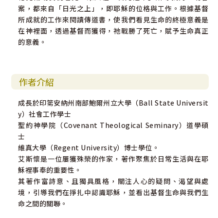
案，都來自「日光之上」，即耶穌的位格與工作。根據基督
所成就的工作來閱讀傳道書，使我們看見生命的終極意義是
在神裡面，透過基督而獲得，祂戰勝了死亡，賦予生命真正
的意義。
作者介紹
成長於印第安納州南部鮑爾州立大學（Ball State Universit
y）社會工作學士
聖約神學院（Covenant Theological Seminary）道學碩
士
維真大學（Regent University）博士學位。
艾斯懷是一位屢獲殊榮的作家，著作聚焦於日常生活與在耶
穌裡事奉的重要性。
其著作富詩意、且獨具風格，關注人心的疑問、渴望與處
境，引導我們在掙扎中認識耶穌，並看出基督生命與我們生
命之間的關聯。