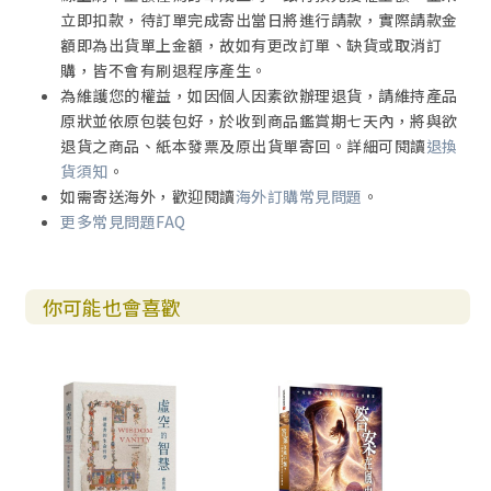
立即扣款，待訂單完成寄出當日將進行請款，實際請款金
額即為出貨單上金額，故如有更改訂單、缺貨或取消訂
購，皆不會有刷退程序產生。
為維護您的權益，如因個人因素欲辦理退貨，請維持產品
原狀並依原包裝包好，於收到商品鑑賞期七天內，將與欲
退貨之商品、紙本發票及原出貨單寄回。詳細可閱讀
退換
貨須知
。
如需寄送海外，歡迎閱讀
海外訂購常見問題
。
更多常見問題FAQ
你可能也會喜歡