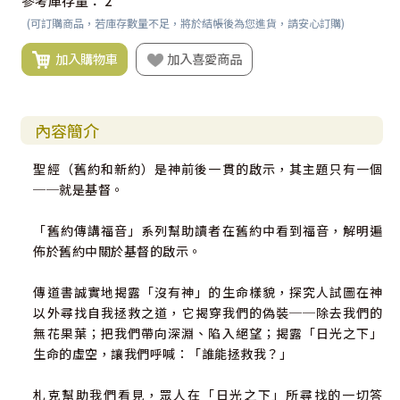
參考庫存量：
2
(可訂購商品，若庫存數量不足，將於結帳後為您進貨，請安心訂購)
加入購物車
加入喜愛商品
內容簡介
聖經（舊約和新約）是神前後一貫的啟示，其主題只有一個
──就是基督。
「舊約傳講福音」系列幫助讀者在舊約中看到福音，解明遍
佈於舊約中關於基督的啟示。
傳道書誠實地揭露「沒有神」的生命樣貌，探究人試圖在神
以外尋找自我拯救之道，它揭穿我們的偽裝──除去我們的
無花果葉；把我們帶向深淵、陷入絕望；揭露「日光之下」
生命的虛空，讓我們呼喊：「誰能拯救我？」
札克幫助我們看見，眾人在「日光之下」所尋找的一切答