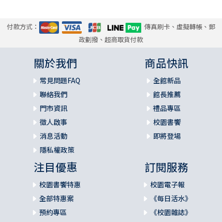
付款方式：
傳真刷卡、虛擬轉帳、郵
政劃撥、超商取貨付款
關於我們
商品快訊
常見問題FAQ
全館新品
聯絡我們
館長推薦
門市資訊
禮品專區
徵人啟事
校園書饗
消息活動
即將登場
隱私權政策
注目優惠
訂閱服務
校園書饗特惠
校園電子報
全部特惠案
《每日活水》
預約專區
《校園雜誌》