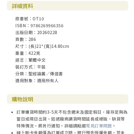
詳細資料
原書號：OT10
ISBN：9786269966356
出版日期：20260228
頁數：286
尺寸：(長)21*(寬)14.80cm
重量：422克
語言：繁體中文
裝訂方式：平裝
分類：聖經論叢／傳道書
適用對象：適用所有人
購物說明
訂單備貨時間約3-5天不包含週末及國定假日，庫存足夠為
當日或隔日出貨，如遇廠商調貨時間延長或絕版、缺貨等
特殊情況，將另行通知。詳細請點選
常見訂單問題
。
線上刷卡金額僅為訂單成立時，銀行預先授權金額，並未