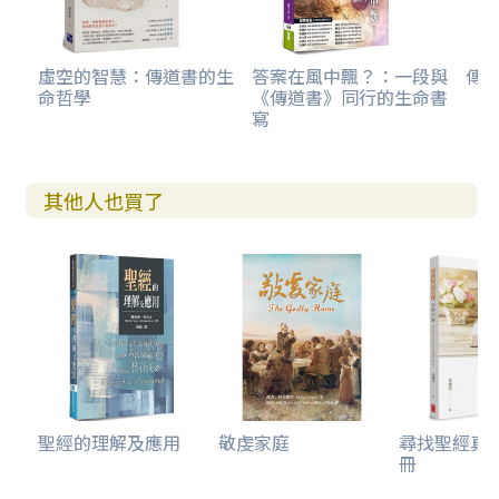
虛空的智慧：傳道書的生
答案在風中飄？：一段與
傳
命哲學
《傳道書》同行的生命書
寫
其他人也買了
聖經的理解及應用
敬虔家庭
尋找聖經真
冊